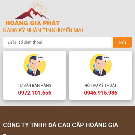
ĐĂNG KÝ NHẬN TIN KHUYẾN MẠI
Gửi
TƯ VẤN BÁN HÀNG
HỖ TRỢ KỸ THUẬT
0972.101.656
0946.916.986
CÔNG TY TNHH ĐÁ CAO CẤP HOÀNG GIA