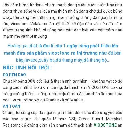
Lấy cảm hứng từ dòng nham thạch đang cuồn cuộn tuôn trào như
dòng nhựa sống vĩ đại của mẹ thiên nhiên đang chờ đợi được bùng
cháy, tỏa sáng trên nền dung nham tưởng chừng đã nguội lạnh từ
lâu, Vicostone Volakano là một thiết kế độc đáo với nền đá cẩm
thạch trắng tinh khôi đi cùng hoa văn đặc biệt của vân xám nâu
mạnh mẽ và thời thượng.
Hoàng gia phát
là đại lí cấp 1 ngày càng phát triển,lớn
mạnh đưa sản phẩm vicostone ra thị trường như
đá bàn
bếp
,
lavabo
,
quầy ba
,
đá thang máy
,
đá thang bộ
..
ĐẶC TÍNH NỔI TRỘI :
ĐỘ BỀN CAO
Chứa khoảng 90% cốt liệu là thạch anh tự nhiên – khoáng vật có độ
cứng cao nhất chỉ sau kim cương, đá thạch anh VICOSTONE có khả
năng chống thấm, chống xước, chịu được các tác nhân ăn mòn hóa
học - Vượt trội so với đá Granite và đá Marble.
AN TOÀN
Chúng tôi cung cấp đủ nguồn lực nhằm đảm bảo đáp ứng yêu cầu
của các chứng chỉ quốc tế như: NSF, Green Guard, Microbial
Resistant để khẳng định sản phẩm đá thạch anh
VICOSTONE
an