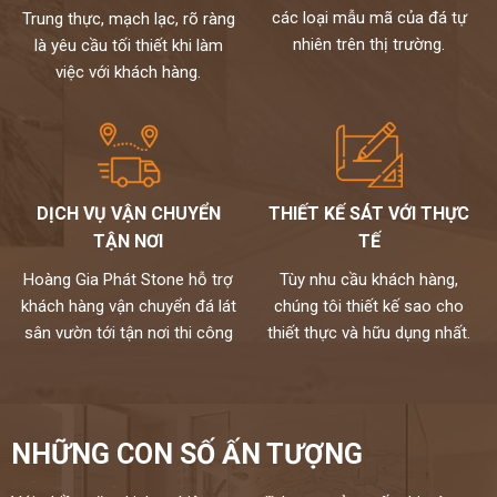
loại đá bạn cần,mẫu mã đa dạng,phù hợp cho mọi không gian.
các loại mẫu mã của đá tự
Trung thực, mạch lạc, rõ ràng
Chúng tôi không bán lẻ đá tấm chỉ nhận gia công chế tác và lắp đặt
nhiên trên thị trường.
là yêu cầu tối thiết khi làm
theo yêu cầu cho khách hàng nên không phải qua trung gian giá
việc với khách hàng.
đến tay người tiêu dùng
Chất lượng,thi công chuyên nghiệp,đội ngũ thợ tay nghề cao đã
được tuyển chọn.
Đặc biệt sản phẩm được bảo hành đến 15 năm chống ố,chống
ngấm..quý khách sẽ được bảo dưỡng định kỳ 6 tháng một lần và khi
có vấn đề gì sẽ có bộ phận kỹ thuật đến xử lí cho khách hàng trong
DỊCH VỤ VẬN CHUYỂN
THIẾT KẾ SÁT VỚI THỰC
vòng 24h,tất cả thành phẩm của chúng tôi sẽ được lưu bảo hành
TẬN NƠI
TẾ
trên máy tính,chúng tôi sẽ luôn đồng hành cùng khách hàng.
Đá cao cấp Hoàng Gia Phát tự hào là đơn vị
Hoàng Gia Phát Stone hỗ trợ
Tùy nhu cầu khách hàng,
khách hàng vận chuyển đá lát
chúng tôi thiết kế sao cho
thi công đá bàn bếp số 1 tại Hà Nội
sân vườn tới tận nơi thi công
thiết thực và hữu dụng nhất.
NỀM TIN CỦA KHÁCH LÀ HẠNH PHÚC CỦA CHÚNG TÔI - HÂN
HẠNH
ĐƯỢC PHỤC VỤ QUÝ KHÁCH
HOTLINE:
0972101656 - 0946916986
NHỮNG CON SỐ ẤN TƯỢNG