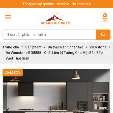
Tổng kho đá granite - manble - đá nhân tạo
0
Trang chủ
Sản phẩm
Đá thạch anh nhân tạo
Vicostone
Đá Vicostone BQ8885 - Chất Liệu Lý Tưởng Cho Mặt Bàn Bếp
Vượt Thời Gian
GIẢM 32%