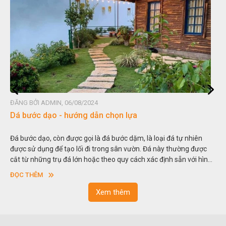
ĐĂNG BỞI ADMIN, 06/08/2024
Dá bước dạo - hướng dẫn chọn lựa
Đá bước dạo, còn được gọi là đá bước dặm, là loại đá tự nhiên
được sử dụng để tạo lối đi trong sân vườn. Đá này thường được
cắt từ những trụ đá lớn hoặc theo quy cách xác định sẵn với hình
vuông hoặc hình chữ nhật và có độ dày khác nhau.
ĐỌC THÊM
Xem thêm