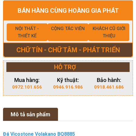
BÁN HÀNG CÙNG HOÀNG GIA PHÁT
NỘI THẤT -
CỘNG TÁC VIÊN
KHÁCH CŨ GIỚI
THIẾT KẾ
THIỆU
CHỮ TÍN - CHỮ TÂM - PHÁT TRIỂN
HỖ TRỢ
Mua hàng:
Kỹ thuật:
Bảo hành:
0972.101.656
0946.916.986
0918.461.686
Mô tả sản phẩm
Đá Vicostone Volakano BQ8885