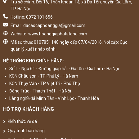
Trụ sở chính: Đội 16, Thôn Khoan Tế, xã Đa Tốn, huyện Gia Lâm,
TP. Hà Nội
Hotline: 0972 101 656
Email: dacaocaphoanggia@gmail.com
Website: www.hoanggiaphatstone.com
Mã số thuế: 0107851148 ngày cấp 07/04/2016, Nơi cấp: Cục
quản lý xuất nhập cảnh
HỆ THỐNG KHO CHÍNH HÃNG:
Số 1 - Ngõ 61 - Đường giáp hải - Đa tốn - Gia Lâm - Hà Nội
KCN Châu sơn - TP Phủ Lý - Hà Nam
KCN Thụy Vân - TP Việt Trì - Phú Thọ
Đông Trúc - Thạch Thất - Hà Nội
Làng nghề đá Minh Tân - Vĩnh Lộc - Thanh Hóa
HỖ TRỢ KHÁCH HÀNG
Kiến thức về đá
Quy trình bán hàng