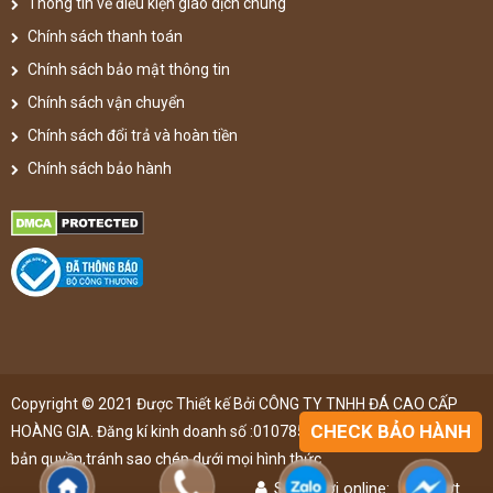
Thông tin về điều kiện giao dịch chung
Chính sách thanh toán
Chính sách bảo mật thông tin
Chính sách vận chuyển
Chính sách đổi trả và hoàn tiền
Chính sách bảo hành
Copyright © 2021 Được Thiết kế Bởi CÔNG TY TNHH ĐÁ CAO CẤP
CHECK BẢO HÀNH
HOÀNG GIA. Đăng kí kinh doanh số :0107851148 ,đã được đăng kí
bản quyền,tránh sao chép dưới mọi hình thức
Số người online:
46
lượt