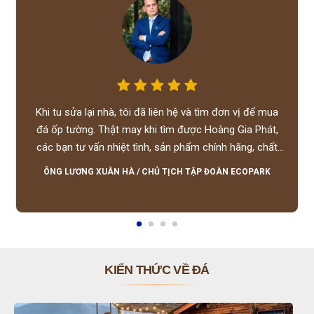
Khi tu sửa lại nhà, tôi đã liên hệ và tìm đơn vị để mua
đá ốp tường. Thật may khi tìm được Hoàng Gia Phát,
các bạn tư vấn nhiệt tình, sản phẩm chính hãng, chất
lượng tốt, giá hợp lý, hỗ trợ tận tình.
ÔNG LƯƠNG XUÂN HÀ
/
CHỦ TỊCH TẬP ĐOÀN ECOPARK
KIẾN THỨC VỀ ĐÁ