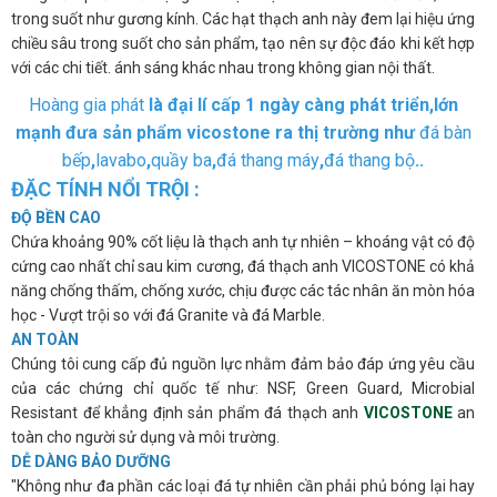
trong suốt như gương kính. Các hạt thạch anh này đem lại hiệu ứng
chiều sâu trong suốt cho sản phẩm, tạo nên sự độc đáo khi kết hợp
với các chi tiết. ánh sáng khác nhau trong không gian nội thất.
Hoàng gia phát
là đại lí cấp 1 ngày càng phát triển,lớn
mạnh đưa sản phẩm vicostone ra thị trường như
đá bàn
bếp
,
lavabo
,
quầy ba
,
đá thang máy
,
đá thang bộ
..
ĐẶC TÍNH NỔI TRỘI :
ĐỘ BỀN CAO
Chứa khoảng 90% cốt liệu là thạch anh tự nhiên – khoáng vật có độ
cứng cao nhất chỉ sau kim cương, đá thạch anh VICOSTONE có khả
năng chống thấm, chống xước, chịu được các tác nhân ăn mòn hóa
học - Vượt trội so với đá Granite và đá Marble.
AN TOÀN
Chúng tôi cung cấp đủ nguồn lực nhằm đảm bảo đáp ứng yêu cầu
của các chứng chỉ quốc tế như: NSF, Green Guard, Microbial
Resistant để khẳng định sản phẩm đá thạch anh
VICOSTONE
an
toàn cho người sử dụng và môi trường.
DỄ DÀNG BẢO DƯỠNG
"Không như đa phần các loại đá tự nhiên cần phải phủ bóng lại hay