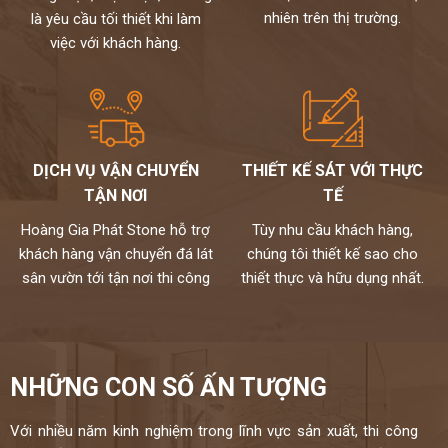
đến tay người tiêu dùng
nhiên trên thị trường.
là yêu cầu tối thiết khi làm
Chất lượng,thi công chuyên nghiệp,đội ngũ thợ tay nghề cao đã
việc với khách hàng.
được tuyển chọn.
Đặc biệt sản phẩm được bảo hành đến 15 năm chống ố,chống
ngấm..quý khách sẽ được bảo dưỡng định kỳ 6 tháng một lần và khi
có vấn đề gì sẽ có bộ phận kỹ thuật đến xử lí cho khách hàng trong
vòng 24h,tất cả thành phẩm của chúng tôi sẽ được lưu bảo hành
trên máy tính,chúng tôi sẽ luôn đồng hành cùng khách hàng.
DỊCH VỤ VẬN CHUYỂN
THIẾT KẾ SÁT VỚI THỰC
Đá cao cấp Hoàng Gia Phát tự hào là đơn vị
TẬN NƠI
TẾ
thi công đá bàn bếp số 1 tại Hà Nội
Hoàng Gia Phát Stone hỗ trợ
Tùy nhu cầu khách hàng,
NỀM TIN CỦA KHÁCH LÀ HẠNH PHÚC CỦA CHÚNG TÔI - HÂN
khách hàng vận chuyển đá lát
chúng tôi thiết kế sao cho
HẠNH
sân vườn tới tận nơi thi công
thiết thực và hữu dụng nhất.
ĐƯỢC PHỤC VỤ QUÝ KHÁCH
HOTLINE:
0972101656 - 0946916986
NHỮNG CON SỐ ẤN TƯỢNG
Với nhiều năm kinh nghiệm trong lĩnh vực sản xuất, thi công