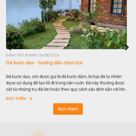
ĐĂNG BỞI ADMIN, 06/08/2024
Dá bước dạo - hướng dẫn chọn lựa
Đá bước dạo, còn được gọi là đá bước dặm, là loại đá tự nhiên
được sử dụng để tạo lối đi trong sân vườn. Đá này thường được
cắt từ những trụ đá lớn hoặc theo quy cách xác định sẵn với hình
vuông hoặc hình chữ nhật và có độ dày khác nhau.
ĐỌC THÊM
Xem thêm