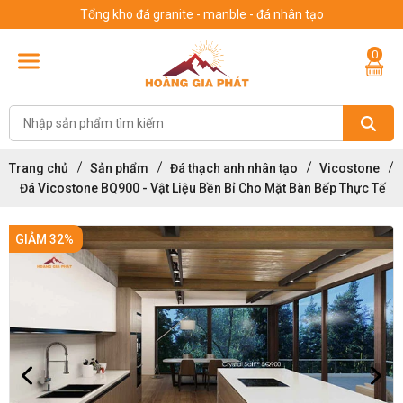
Tổng kho đá granite - manble - đá nhân tạo
0
Trang chủ
Sản phẩm
Đá thạch anh nhân tạo
Vicostone
Đá Vicostone BQ900 - Vật Liệu Bền Bỉ Cho Mặt Bàn Bếp Thực Tế
GIẢM 32%