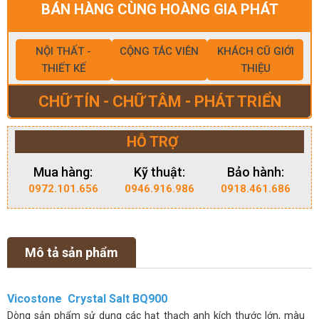
BÁN HÀNG CÙNG HOÀNG GIA PHÁT
NỘI THẤT -
CỘNG TÁC VIÊN
KHÁCH CŨ GIỚI
THIẾT KẾ
THIỆU
CHỮ TÍN - CHỮ TÂM - PHÁT TRIỂN
HỖ TRỢ
Mua hàng:
Kỹ thuật:
Bảo hành:
0972.101.656
0946.916.986
0918.461.686
Mô tả sản phẩm
Vicostone Crystal Salt BQ900
Dòng sản phẩm sử dụng các hạt thạch anh kích thước lớn, màu