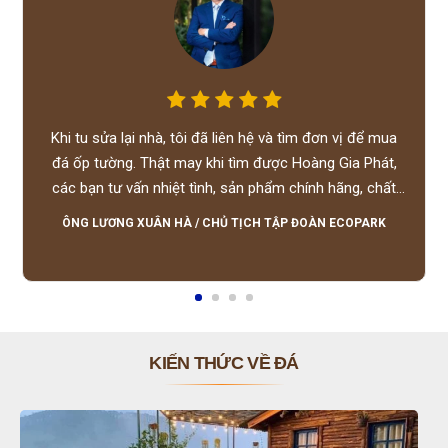
Khi tu sửa lại nhà, tôi đã liên hệ và tìm đơn vị để mua
đá ốp tường. Thật may khi tìm được Hoàng Gia Phát,
các bạn tư vấn nhiệt tình, sản phẩm chính hãng, chất
lượng tốt, giá hợp lý, hỗ trợ tận tình.
ÔNG LƯƠNG XUÂN HÀ
/
CHỦ TỊCH TẬP ĐOÀN ECOPARK
KIẾN THỨC VỀ ĐÁ