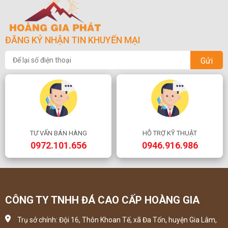
ĐĂNG KÝ NHẬN TIN KHUYẾN MẠI
Gửi
TƯ VẤN BÁN HÀNG
HỖ TRỢ KỸ THUẬT
0972.101.656
0946.916.986
CÔNG TY TNHH ĐÁ CAO CẤP HOÀNG GIA
Trụ sở chính: Đội 16, Thôn Khoan Tế, xã Đa Tốn, huyện Gia Lâm,