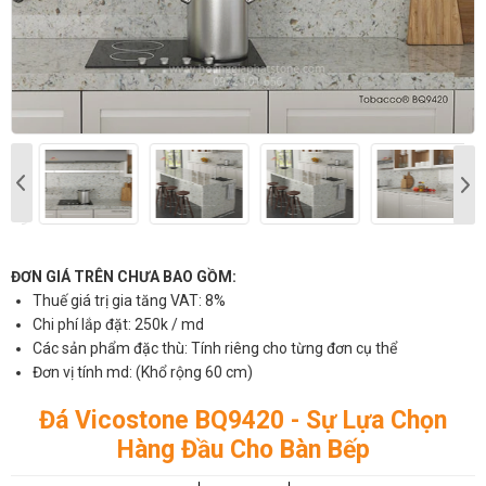
ĐƠN GIÁ TRÊN CHƯA BAO GỒM:
Thuế giá trị gia tăng VAT: 8%
Chi phí lắp đặt: 250k / md
Các sản phẩm đặc thù: Tính riêng cho từng đơn cụ thể
Đơn vị tính md: (Khổ rộng 60 cm)
Đá Vicostone BQ9420 - Sự Lựa Chọn
Hàng Đầu Cho Bàn Bếp