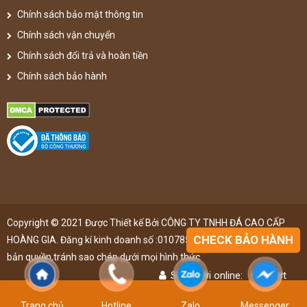
Chính sách bảo mật thông tin
Chính sách vận chuyển
Chính sách đổi trả và hoàn tiền
Chính sách bảo hành
Copyright © 2021 Được Thiết kế Bởi CÔNG TY TNHH ĐÁ CAO CẤP
CHECK BẢO HÀNH
HOÀNG GIA. Đăng kí kinh doanh số :0107851148 ,đã được đăng kí
bản quyền,tránh sao chép dưới mọi hình thức
Số người online:
46
lượt
Lượt truy cập:
4892663
lượt
Trang chủ
Hotline
Zalo
Messenger