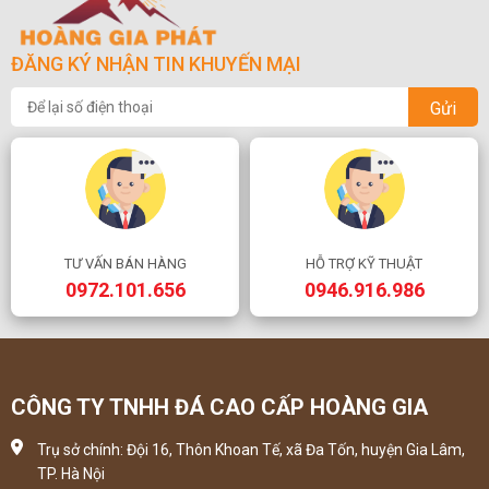
ĐĂNG KÝ NHẬN TIN KHUYẾN MẠI
Gửi
TƯ VẤN BÁN HÀNG
HỖ TRỢ KỸ THUẬT
0972.101.656
0946.916.986
CÔNG TY TNHH ĐÁ CAO CẤP HOÀNG GIA
Trụ sở chính: Đội 16, Thôn Khoan Tế, xã Đa Tốn, huyện Gia Lâm,
TP. Hà Nội