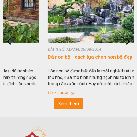
ĐĂNG BỞI ADMIN, 06/08/2024
Đá non bộ - cách lựa chọn non bộ đẹp
Hòn non bộ được biết đến là một nghệ thuật xây dựng, sắp đặt,
thu nhỏ, đưa mô hình những ngọn núi to lớn ngoài tự nhiên vào
trong các vườn cảnh. Hay nói một cách khác, người ta gọi là “giả
sơn”. Nghệ thuật hòn non bộ nhằm phục vụ cho mục đích thưởng
ĐỌC THÊM
ngoạn và phong thủy trong cuộc sống.
Xem thêm