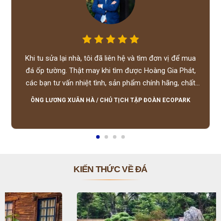
Khi tu sửa lại nhà, tôi đã liên hệ và tìm đơn vị để mua
đá ốp tường. Thật may khi tìm được Hoàng Gia Phát,
các bạn tư vấn nhiệt tình, sản phẩm chính hãng, chất
lượng tốt, giá hợp lý, hỗ trợ tận tình.
ÔNG LƯƠNG XUÂN HÀ
/
CHỦ TỊCH TẬP ĐOÀN ECOPARK
KIẾN THỨC VỀ ĐÁ