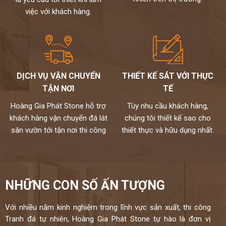
đến tay người tiêu dùng
việc với khách hàng.
Chất lượng,thi công chuyên nghiệp,đội ngũ thợ tay nghề cao đã
được tuyển chọn.
Đặc biệt sản phẩm được bảo hành đến 15 năm chống ố,chống
ngấm..quý khách sẽ được bảo dưỡng định kỳ 6 tháng một lần và khi
có vấn đề gì sẽ có bộ phận kỹ thuật đến xử lí cho khách hàng trong
vòng 24h,tất cả thành phẩm của chúng tôi sẽ được lưu bảo hành
DỊCH VỤ VẬN CHUYỂN
THIẾT KẾ SÁT VỚI THỰC
trên máy tính,chúng tôi sẽ luôn đồng hành cùng khách hàng.
TẬN NƠI
TẾ
Đá cao cấp Hoàng Gia Phát tự hào là đơn vị
Hoàng Gia Phát Stone hỗ trợ
Tùy nhu cầu khách hàng,
thi công đá bàn bếp số 1 tại Hà Nội
khách hàng vận chuyển đá lát
chúng tôi thiết kế sao cho
NỀM TIN CỦA KHÁCH LÀ HẠNH PHÚC CỦA CHÚNG TÔI - HÂN
sân vườn tới tận nơi thi công
thiết thực và hữu dụng nhất.
HẠNH
ĐƯỢC PHỤC VỤ QUÝ KHÁCH
HOTLINE:
0972101656 - 0946916986
NHỮNG CON SỐ ẤN TƯỢNG
Với nhiều năm kinh nghiệm trong lĩnh vực sản xuất, thi công
Tranh đá tự nhiên, Hoàng Gia Phát Stone tự hào là đơn vị