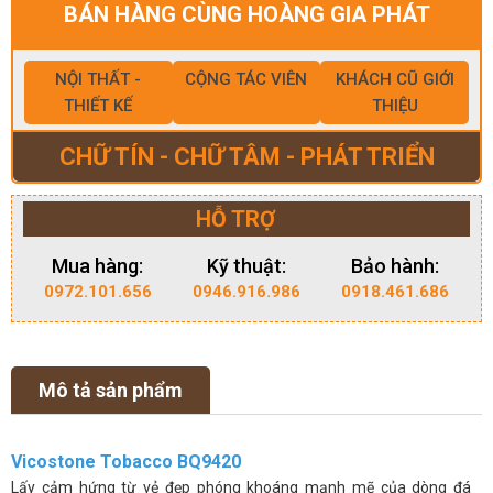
BÁN HÀNG CÙNG HOÀNG GIA PHÁT
NỘI THẤT -
CỘNG TÁC VIÊN
KHÁCH CŨ GIỚI
THIẾT KẾ
THIỆU
CHỮ TÍN - CHỮ TÂM - PHÁT TRIỂN
HỖ TRỢ
Mua hàng:
Kỹ thuật:
Bảo hành:
0972.101.656
0946.916.986
0918.461.686
Mô tả sản phẩm
Vicostone Tobacco BQ9420
Lấy cảm hứng từ vẻ đẹp phóng khoáng mạnh mẽ của dòng đá