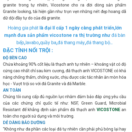
granite trong tự nhiên, Vicostone cho ra đời dòng sản phẩm
Granite looking, tái hiện gần như trọn vẹn những nét đẹp hoang dã
dữ dội đầy tự do của đá granite.
Hoàng gia phát
là đại lí cấp 1 ngày càng phát triển,lớn
mạnh đưa sản phẩm vicostone ra thị trường như
đá bàn
bếp
,
lavabo
,
quầy ba
,
đá thang máy
,
đá thang bộ
..
ĐẶC TÍNH NỔI TRỘI :
ĐỘ BỀN CAO
Chứa khoảng 90% cốt liệu là thạch anh tự nhiên – khoáng vật có độ
cứng cao nhất chỉ sau kim cương, đá thạch anh VICOSTONE có khả
năng chống thấm, chống xước, chịu được các tác nhân ăn mòn hóa
học - Vượt trội so với đá Granite và đá Marble.
AN TOÀN
Chúng tôi cung cấp đủ nguồn lực nhằm đảm bảo đáp ứng yêu cầu
của các chứng chỉ quốc tế như: NSF, Green Guard, Microbial
Resistant để khẳng định sản phẩm đá thạch anh
VICOSTONE
an
toàn cho người sử dụng và môi trường.
DỄ DÀNG BẢO DƯỠNG
"Không như đa phần các loại đá tự nhiên cần phải phủ bóng lại hay