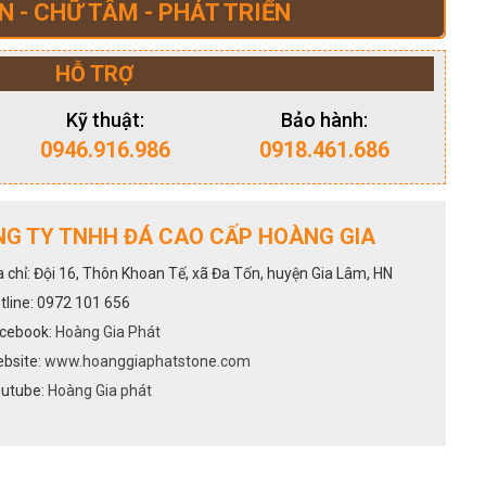
N - CHỮ TÂM - PHÁT TRIỂN
HỖ TRỢ
Kỹ thuật:
Bảo hành:
0946.916.986
0918.461.686
G TY TNHH ĐÁ CAO CẤP HOÀNG GIA
a chỉ: Đội 16, Thôn Khoan Tế, xã Đa Tốn, huyện Gia Lâm, HN
tline: 0972 101 656
cebook:
Hoàng Gia Phát
bsite:
www.hoanggiaphatstone.com
utube:
Hoàng Gia phát