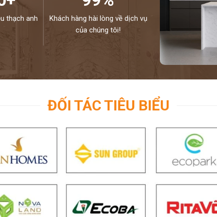
0+
99%
ệu thạch anh
Khách hàng hài lòng về dịch vụ
của chúng tôi!
ĐỐI TÁC TIÊU BIỂU