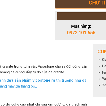
CHỮ TÍ
Mua hàng:
0972.101.656
CÔN
Đị
Ho
ranite trong tự nhiên, Vicostone cho ra đời dòng sản
 hoang dã dữ dội đầy tự do của đá granite.
Fa
We
 mạnh đưa sản phẩm vicostone ra thị trường như
đá
Yo
hang máy
,
đá thang bộ
..
t có độ cứng cao nhất chỉ sau kim cương, đá thạch anh