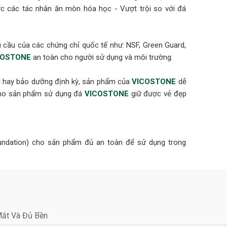
 các tác nhân ăn mòn hóa học - Vượt trội so với đá
cầu của các chứng chỉ quốc tế như: NSF, Green Guard,
COSTONE
an toàn cho người sử dụng và môi trường.
ại hay bảo dưỡng định kỳ, sản phẩm của
VICOSTONE
dễ
 cho sản phẩm sử dụng đá
VICOSTONE
giữ được vẻ đẹp
oundation) cho sản phẩm đủ an toàn để sử dụng trong
m (ANSI 051)
chỉ GEI (GREENGUARD Environmental Institute) xác nhận
chuẩn khí thải trong nhà. Tiêu chuẩn GREENGUARD Gold
c yêu cầu khắt khe nhất để được phép sử dụng cho các
Mắt Và Đủ Bền