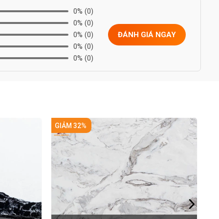
0%
(0)
0%
(0)
0%
(0)
ĐÁNH GIÁ NGAY
0%
(0)
0%
(0)
GIẢM 32%