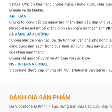
VICOSTONE có khả năng chống thấm, chống xước, chịu được
Granite và đá Marble.
AN TOÀN
Chúng tôi cung cấp đủ nguồn lực nhằm đảm bảo đáp ứng yêu 
Microbial Resistant để khẳng định sản phẩm đá thạch anh
VI
DỄ DÀNG BẢO DƯỠNG
"Không như đa phần các loại đá tự nhiên cần phải phủ bóng l
dàng được làm sạch trong quá trình sử dụng. Điều này giúp
qua nhiều năm tháng."
Chứng chỉ quốc tế uy tín về An toàn với sức khỏe
NSF INTERNATIONAL
Vicostone được cấp chứng chỉ NSF (National Sanitation F
phòng thí nghiệm, cơ sở y tế và môi trường chuẩn bị thực phẩ
GREENGUARD & GREENGUARD GOLD
Tất cả các sản phẩm của
VICOSTONE
đều tuân theo chứng 
ĐÁNH GIÁ SẢN PHẨM
rằng Đá Vicostone đáp ứng yêu cầu khắt khe nhất của tiêu 
(Children & Schools) cho thấy đá Vicostone đáp ứng được cá
Đá Vicostone BQ9441 - Tạo Dựng Bàn Bếp Cao Cấp, Đẹp 