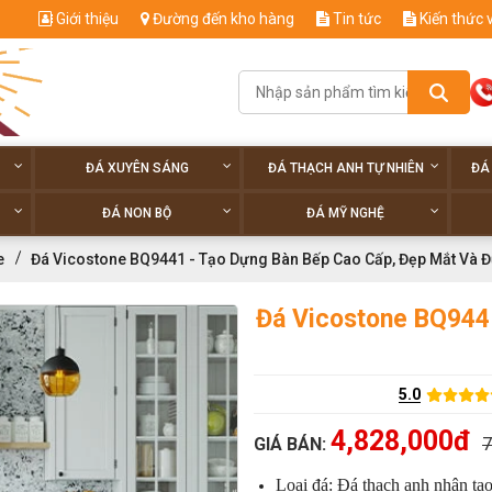
Giới thiệu
Đường đến kho hàng
Tin tức
Kiến thức 
ĐÁ XUYÊN SÁNG
ĐÁ THẠCH ANH TỰ NHIÊN
ĐÁ
ĐÁ NON BỘ
ĐÁ MỸ NGHỆ
e
Đá Vicostone BQ9441 - Tạo Dựng Bàn Bếp Cao Cấp, Đẹp Mắt Và Đ
Đá Vicostone BQ944
5.0
4,828,000đ
GIÁ BÁN:
7
Loại đá: Đá thạch anh nhân tạ