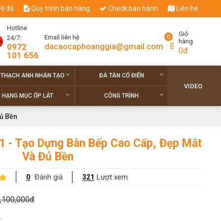
về đá
Quy trình bán hàng
Check bảo hành
Liên hệ
Hotline
Giỏ
0
Email liên hệ
24/7:
hàng
dacaocaphoanggia@gmail.com
0972
0đ
101 656
 THẠCH ANH NHÂN TẠO
ĐÁ TÂN CỔ ĐIỂN
VIDEO
HẠNG MỤC ỐP LÁT
CÔNG TRÌNH
ủ Bền
1 - Tạo Dựng Bàn Bếp Cao Cấp, Đẹp Mắt
Và Đủ Bền
Đánh giá
Lượt xem
0
321
,100,000đ
o