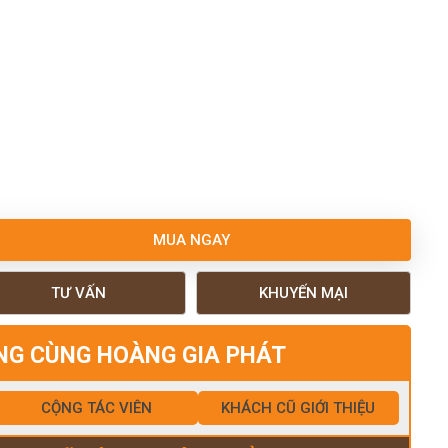
MUA NGAY
TƯ VẤN
KHUYẾN MẠI
NG CÙNG HOÀNG GIA PHÁT
CỘNG TÁC VIÊN
KHÁCH CŨ GIỚI THIỆU