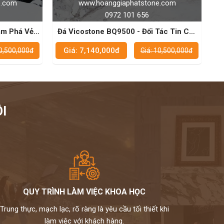
tstone.com
www.hoanggiaphatstone.com
 656
0972 101 656
 Đối Tác Tin Cậy
Đá Vicostone BQ8912 - Sự Lựa Chọn
Đẹp Mắt
Hoàn Hảo Cho Không Gian Bếp
Giá: 7,140,000đ
Giá: 10,500,000đ
Giá: 10,500,000đ
I
QUY TRÌNH LÀM VIỆC KHOA HỌC
Trung thực, mạch lạc, rõ ràng là yêu cầu tối thiết khi
làm việc với khách hàng.