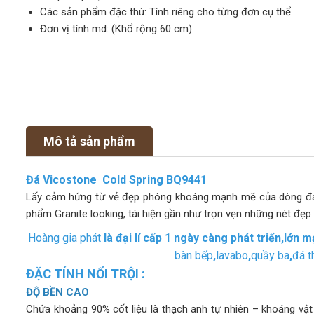
Các sản phẩm đặc thù: Tính riêng cho từng đơn cụ thể
Đơn vị tính md: (Khổ rộng 60 cm)
Mô tả sản phẩm
Đá Vicostone Cold Spring BQ9441
Lấy cảm hứng từ vẻ đẹp phóng khoáng mạnh mẽ của dòng đá g
phẩm Granite looking, tái hiện gần như trọn vẹn những nét đẹp
Hoàng gia phát
là đại lí cấp 1 ngày càng phát triển,lớn
bàn bếp
,
lavabo
,
quầy ba
,
đá t
ĐẶC TÍNH NỔI TRỘI :
ĐỘ BỀN CAO
Chứa khoảng 90% cốt liệu là thạch anh tự nhiên – khoáng vậ