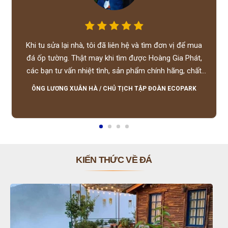
Khi tu sửa lại nhà, tôi đã liên hệ và tìm đơn vị để mua
đá ốp tường. Thật may khi tìm được Hoàng Gia Phát,
các bạn tư vấn nhiệt tình, sản phẩm chính hãng, chất
lượng tốt, giá hợp lý, hỗ trợ tận tình.
ÔNG LƯƠNG XUÂN HÀ
/
CHỦ TỊCH TẬP ĐOÀN ECOPARK
KIẾN THỨC VỀ ĐÁ