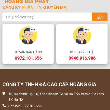
ĐĂNG KÝ NHẬN TIN KHUYẾN MẠI
Gửi
TƯ VẤN BÁN HÀNG
HỖ TRỢ KỸ THUẬT
0972.101.656
0946.916.986
CÔNG TY TNHH ĐÁ CAO CẤP HOÀNG GIA
Trụ sở chính: Đội 16, Thôn Khoan Tế, xã Đa Tốn, huyện Gia Lâm,
TP. Hà Nội
Hotline: 0972 101 656