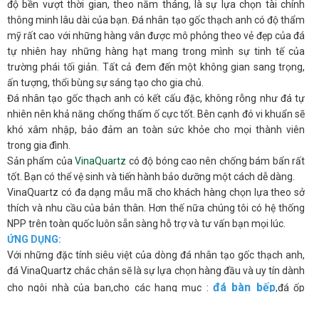
độ bền vượt thời gian, theo năm tháng, là sự lựa chọn tài chính
thông minh lâu dài của bạn. Đá nhân tạo gốc thạch anh có độ thẩm
mỹ rất cao với những hàng vân được mô phỏng theo vẻ đẹp của đá
tự nhiên hay những hàng hạt mang trong mình sự tinh tế của
trường phái tối giản. Tất cả đem đến một không gian sang trọng,
ấn tượng, thổi bùng sự sáng tạo cho gia chủ.
Đá nhân tạo gốc thạch anh có kết cấu đặc, không rỗng như đá tự
nhiên nên khả năng chống thấm ố cực tốt. Bên cạnh đó vi khuẩn sẽ
khó xâm nhập, bảo đảm an toàn sức khỏe cho mọi thành viên
trong gia đình.
Sản phẩm của
VinaQuartz
có độ bóng cao nên chống bám bẩn rất
tốt. Bạn có thể vệ sinh và tiến hành bảo dưỡng một cách dễ dàng.
VinaQuartz có đa dạng mẫu mã cho khách hàng chọn lựa theo sở
thích và nhu cầu của bản thân. Hơn thế nữa chúng tôi có hệ thống
NPP trên toàn quốc luôn sẵn sàng hỗ trợ và tư vấn bạn mọi lúc.
ỨNG DỤNG:
Với những đặc tính siêu việt của dòng đá nhân tạo gốc thạch anh,
đá VinaQuartz chắc chắn sẽ là sự lựa chọn hàng đầu và uy tín dành
đá bàn bếp
cho ngôi nhà của bạn,cho các hạng mục :
,đá ốp
quầy ba
bàn đảo
đá lavabo
bếp,
,
,
,
đá thang máy
,vách trang trí