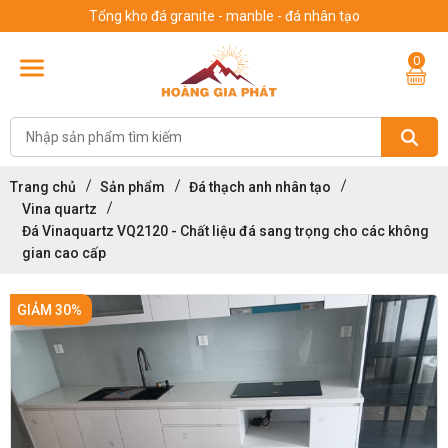
Tổng kho đá granite - manble - đá nhân tạo
0
Trang chủ
Sản phẩm
Đá thạch anh nhân tạo
Vina quartz
Đá Vinaquartz VQ2120 - Chất liệu đá sang trọng cho các không
gian cao cấp
GIẢM 30%