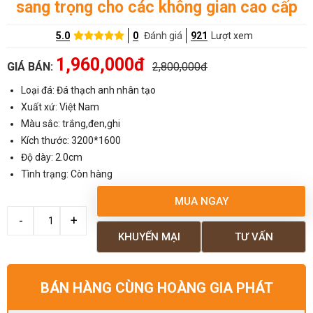
sang trọng cho các không gian cao cấp
5.0
0
Đánh giá
921
Lượt xem
1,960,000đ
GIÁ BÁN:
2,800,000đ
Loại đá: Đá thạch anh nhân tạo
Xuất xứ: Việt Nam
Màu sắc: trắng,đen,ghi
Kích thước: 3200*1600
Độ dày: 2.0cm
Tình trạng: Còn hàng
MUA NGAY
KHUYẾN MẠI
TƯ VẤN
BÁN HÀNG CÙNG HOÀNG GIA PHÁT