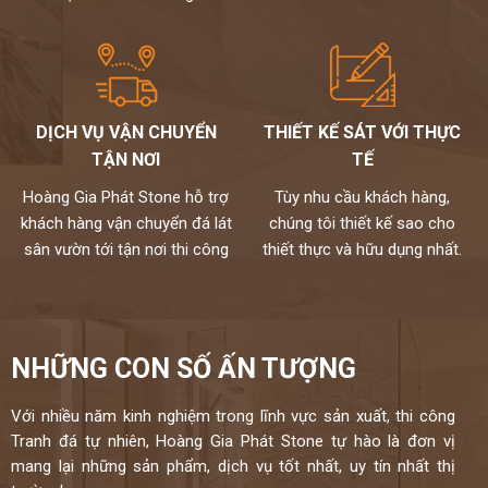
bảo hộ,có đầy đủ các loại đá bạn cần,mẫu mã đa dạng,phù hợp cho
mọi không gian.
Chúng tôi không bán lẻ đá tấm chỉ nhận gia công chế tác và lắp đặt
theo yêu cầu cho khách hàng nên không phải qua trung gian
Chất lượng,thi công chuyên nghiệp,đội ngũ thợ tay nghề cao đã
được tuyển chọn.
DỊCH VỤ VẬN CHUYỂN
THIẾT KẾ SÁT VỚI THỰC
Đặc biệt sản phẩm được bảo hành đến 18 năm chống ố,chống
TẬN NƠI
TẾ
ngấm..quý khách sẽ được bảo dưỡng định kỳ 6 tháng một lần và khi
có vấn đề gì sẽ có bộ phận kỹ thuật đến xử lí cho khách hàng trong
Hoàng Gia Phát Stone hỗ trợ
Tùy nhu cầu khách hàng,
vòng 24h,tất cả thành phẩm của chúng tôi sẽ được lưu bảo hành
khách hàng vận chuyển đá lát
chúng tôi thiết kế sao cho
trên máy tính,chúng tôi sẽ luôn đồng hành cùng khách hàng.
sân vườn tới tận nơi thi công
thiết thực và hữu dụng nhất.
Đá cao cấp Hoàng Gia Phát tự hào là đơn vị
thi công đá bàn bếp số 1 tại Hà Nội
NIỀM TIN CỦA KHÁCH LÀ HẠNH PHÚC CỦA CHÚNG TÔI - HÂN
NHỮNG CON SỐ ẤN TƯỢNG
HẠNH
ĐƯỢC PHỤC VỤ QUÝ KHÁCH – HOTLINE:
0972101656 -
Với nhiều năm kinh nghiệm trong lĩnh vực sản xuất, thi công
0946916986
Tranh đá tự nhiên, Hoàng Gia Phát Stone tự hào là đơn vị
mang lại những sản phẩm, dịch vụ tốt nhất, uy tín nhất thị