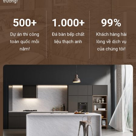
trường!
500+
1.000+
99%
Dự án thi công
Đá bàn bếp chất
Khách hàng hài
toàn quốc mỗi
liệu thạch anh
lòng về dịch vụ
năm!
của chúng tôi!