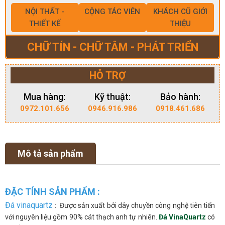
NỘI THẤT -
CỘNG TÁC VIÊN
KHÁCH CŨ GIỚI
THIẾT KẾ
THIỆU
CHỮ TÍN - CHỮ TÂM - PHÁT TRIỂN
HỖ TRỢ
Mua hàng:
Kỹ thuật:
Bảo hành:
0972.101.656
0946.916.986
0918.461.686
Mô tả sản phẩm
ĐẶC TÍNH SẢN PHẨM :
Đá vinaquartz
:
Được sản xuất bởi dây chuyền công nghệ tiên tiến
với nguyên liệu gồm 90% cát thạch anh tự nhiên.
Đá VinaQuartz
có