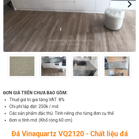
ĐƠN GIÁ TRÊN CHƯA BAO GỒM:
Thuế giá trị gia tăng VAT: 8%
Chi phí lắp đặt: 250k / md
Các sản phẩm đặc thù: Tính riêng cho từng đơn cụ thể
Đơn vị tính md: (Khổ rộng 60 cm)
Đá Vinaquartz VQ2120 - Chất liệu đá