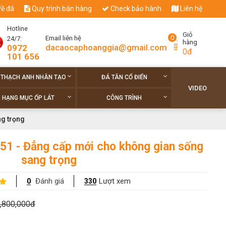
về đá
Quy trình bán hàng
Check bảo hành
Liên hệ
Hotline
Giỏ
0
Email liên hệ
24/7:
hàng
dacaocaphoanggia@gmail.com
0972
0đ
101 656
 THẠCH ANH NHÂN TẠO
ĐÁ TÂN CỔ ĐIỂN
VIDEO
HẠNG MỤC ỐP LÁT
CÔNG TRÌNH
ng trọng
51 - Đẳng cấp mới cho không gian sống
sang trọng
Đánh giá
Lượt xem
0
330
,800,000đ