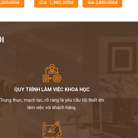
Giá: 1,960,000đ
Giá: 2,4
đ
Giá: 2,800,000đ
I
QUY TRÌNH LÀM VIỆC KHOA HỌC
Trung thực, mạch lạc, rõ ràng là yêu cầu tối thiết khi
làm việc với khách hàng.