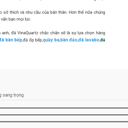
 sở thích và nhu cầu của bản thân. Hơn thế nữa chúng
 vấn bạn mọi lúc.
h anh, đá VinaQuartz chắc chắn sẽ là sự lựa chọn hàng
đá bàn bếp
quầy ba
bàn đảo
đá lavabo
,đá ốp bếp,
,
,
,
đá
toàn của gia đình lên hàng đầu. Đó là lý do tại sao
n khi sử dụng trong bếp thương mại, trường học, cơ sở
hủ các Tiêu chuẩn quốc tế: NSF, SGS và ISO.
ước ở Bắc Mỹ, Châu Mỹ La Tinh, EU,… VinaQuartz trọng
cho mọi khách hàng. Vì vậy, VinaQuartz đang nỗ lực trở
g sang trọng
nh trên toàn thế giới. Vinaquartz hiện là đối tác chiến
O MỌI PHONG CÁCH
00 màu sắc và kiểu dáng phù hợp với mọi loại dự án dân