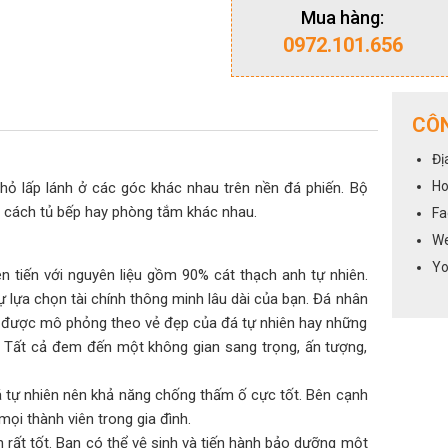
Mua hàng:
0972.101.656
CÔN
Đị
Ho
ỏ lấp lánh ở các góc khác nhau trên nền đá phiến. Bộ
g cách tủ bếp hay phòng tắm khác nhau.
Fa
We
Yo
 tiến với nguyên liệu gồm 90% cát thạch anh tự nhiên.
ự lựa chọn tài chính thông minh lâu dài của bạn. Đá nhân
 được mô phỏng theo vẻ đẹp của đá tự nhiên hay những
n. Tất cả đem đến một không gian sang trọng, ấn tượng,
 tự nhiên nên khả năng chống thấm ố cực tốt. Bên cạnh
i thành viên trong gia đình.
rất tốt. Bạn có thể vệ sinh và tiến hành bảo dưỡng một