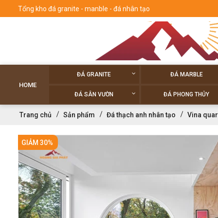
Tổng kho đá granite - manble - đá nhân tạo
ĐÁ GRANITE
ĐÁ MARBLE
HOME
ĐÁ SÂN VƯỜN
ĐÁ PHONG THỦY
Trang chủ
Sản phẩm
Đá thạch anh nhân tạo
Vina quar
GIẢM 30%