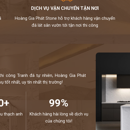
anh vinaquartz nên sản phẩm là hàng chính hãng,được
DỊCH VỤ VẬN CHUYỂN TẬN NƠI
ạng,phù hợp cho mọi không gian.
á
Hoàng Gia Phát Stone hỗ trợ khách hàng vận chuyển
lắp đặt theo yêu cầu cho khách hàng nên không phải qua
đá lát sân vườn tới tận nơi thi công
đã được tuyển chọn.
g ngấm..quý khách sẽ được bảo dưỡng định kỳ 6 tháng
í cho khách hàng trong vòng 24h,tất cả thành phẩm của
ôn đồng hành cùng khách hàng.
ị thi công đá bàn bếp số 1 tại Hà Nội
thi công Tranh đá tự nhiên, Hoàng Gia Phát
C CỦA CHÚNG TÔI - HÂN HẠNH
 tốt nhất, uy tín nhất thị trường!
NE:
0972101656 - 0946916986
0+
99%
ệu thạch anh
Khách hàng hài lòng về dịch vụ
của chúng tôi!