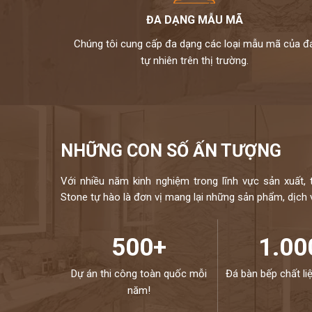
Kho đá hoàng gia phát
là đại lí cấp 1 của hãng thạch 
ĐA DẠNG MẪU MÃ
vinaquartz bảo hộ,có đầy đủ các loại đá bạn cần,mẫu mã đa d
Chúng tôi cung cấp đa dạng các loại mẫu mã của đ
Chúng tôi không bán lẻ đá tấm chỉ nhận gia công chế tác và 
tự nhiên trên thị trường.
trung gian
Chất lượng,thi công chuyên nghiệp,đội ngũ thợ tay nghề cao 
Đặc biệt sản phẩm được bảo hành đến 18 năm chống ố,chốn
một lần và khi có vấn đề gì sẽ có bộ phận kỹ thuật đến xử l
chúng tôi sẽ được lưu bảo hành trên máy tính,chúng tôi sẽ lu
NHỮNG CON SỐ ẤN TƯỢNG
Đá cao cấp Hoàng Gia Phát tự hào là đơn v
Với nhiều năm kinh nghiệm trong lĩnh vực sản xuất, 
NIỀM TIN CỦA KHÁCH LÀ HẠNH PHÚ
Stone tự hào là đơn vị mang lại những sản phẩm, dịch vụ
ĐƯỢC PHỤC VỤ QUÝ KHÁCH – HOTLI
500+
1.00
Dự án thi công toàn quốc mỗi
Đá bàn bếp chất li
năm!