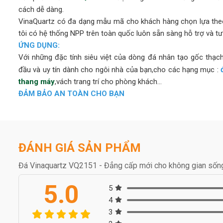
cách dễ dàng.
VinaQuartz có đa dạng mẫu mã cho khách hàng chọn lựa theo
tôi có hệ thống NPP trên toàn quốc luôn sẵn sàng hỗ trợ và tư
ỨNG DỤNG:
Với những đặc tính siêu việt của dòng đá nhân tạo gốc thạc
đầu và uy tín dành cho ngôi nhà của bạn,cho các hạng mục :
thang máy
,vách trang trí cho phòng khách...
ĐẢM BẢO AN TOÀN CHO BẠN
Chúng tôi biết khách hàng của bạn đặt sức khỏe và sự an 
Vinaquartz tạo ra các bề mặt không xốp, kháng khuẩn, an toà
chăm sóc sức khỏe và gia đình. Sản phẩm của chúng tôi tuân t
HÀNH TRÌNH CỦA VINAQUARTZ KHẮP THẾ GIỚI
ĐÁNH GIÁ SẢN PHẨM
Dòng sản phẩm “VinaQuartz” đã được xuất khẩu sang nhiều n
vào chất lượng và dịch vụ để mang lại sự hài lòng tốt nhất 
Đá Vinaquartz VQ2151 - Đẳng cấp mới cho không gian sốn
thành một trong những thương hiệu nổi tiếng về bề mặt thạch a
5.0
5
lược của nhiều tập đoàn và chuỗi cung ứng trên thế giới.
4
BỘ SƯU TẬP TUYỆT VỜI VỚI THIẾT KẾ SANG TRỌNG CH
3
Vinaquartz
cung cấp nhiều loại mặt bàn thạch anh với hơn 2