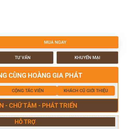
MUA NGAY
TƯ VẤN
KHUYẾN MẠI
NG CÙNG HOÀNG GIA PHÁT
CỘNG TÁC VIÊN
KHÁCH CŨ GIỚI THIỆU
N - CHỮ TÂM - PHÁT TRIỂN
HỖ TRỢ