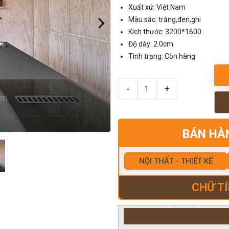
Xuất xứ: Việt Nam
Màu sắc: trắng,đen,ghi
Kích thước: 3200*1600
Độ dày: 2.0cm
Tình trạng: Còn hàng
BÁN HÀ
NỘI THẤT - THIẾT KẾ
CHỮ TÍ