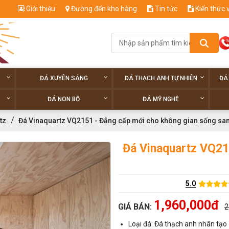
Giới thiệu
Đường đến kho hàng
Tin tức
Kiến thức 
ĐÁ XUYÊN SÁNG
ĐÁ THẠCH ANH TỰ NHIÊN
ĐÁ
ĐÁ NON BỘ
ĐÁ MỸ NGHỆ
tz
Đá Vinaquartz VQ2151 - Đẳng cấp mới cho không gian sống sa
Đá Vinaquartz VQ21
5.0
1,960,000đ
GIÁ BÁN:
2
Loại đá: Đá thạch anh nhân tạo