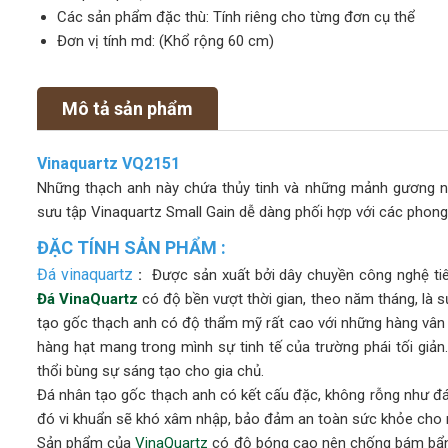
Các sản phẩm đặc thù: Tính riêng cho từng đơn cụ thể
Đơn vị tính md: (Khổ rộng 60 cm)
Mô tả sản phẩm
Vinaquartz VQ2151
Những thạch anh này chứa thủy tinh và những mảnh gương nh
sưu tập Vinaquartz Small Gain dễ dàng phối hợp với các phon
ĐẶC TÍNH SẢN PHẨM :
Đá vinaquartz
:
Được sản xuất bởi dây chuyền công nghệ tiên
Đá VinaQuartz
có độ bền vượt thời gian, theo năm tháng, là s
tạo gốc thạch anh có độ thẩm mỹ rất cao với những hàng vân
hàng hạt mang trong mình sự tinh tế của trường phái tối giả
thổi bùng sự sáng tạo cho gia chủ.
Đá nhân tạo gốc thạch anh có kết cấu đặc, không rỗng như đá
đó vi khuẩn sẽ khó xâm nhập, bảo đảm an toàn sức khỏe cho mọ
Sản phẩm của
VinaQuartz
có độ bóng cao nên chống bám bẩn 