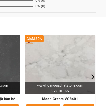
0%
(0)
0%
(0)
GIẢM 30%
GIẢM 25%
www.hoanggiaphatstone.com
www.
0972 101 656
ếp
Moon Cream VQ8401
Đá Vinaq