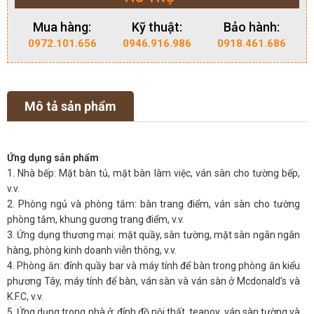
Mua hàng:
Kỹ thuật:
Bảo hành:
0972.101.656
0946.916.986
0918.461.686
Mô tả sản phẩm
Ứng dụng sản phẩm
1. Nhà bếp: Mặt bàn tủ, mặt bàn làm việc, ván sàn cho tường bếp,
v.v.
2. Phòng ngủ và phòng tắm: bàn trang điểm, ván sàn cho tường
phòng tắm, khung gương trang điểm, v.v.
3. Ứng dụng thương mại: mặt quầy, sàn tường, mặt sàn ngân ngân
hàng, phòng kinh doanh viễn thông, v.v.
4. Phòng ăn: đỉnh quầy bar và máy tính để bàn trong phòng ăn kiểu
phương Tây, máy tính để bàn, ván sàn và ván sàn ở Mcdonald’s và
K.F.C, v.v.
5. Ứng dụng trong nhà ở: đỉnh đồ nội thất, teapoy, ván sàn tường và