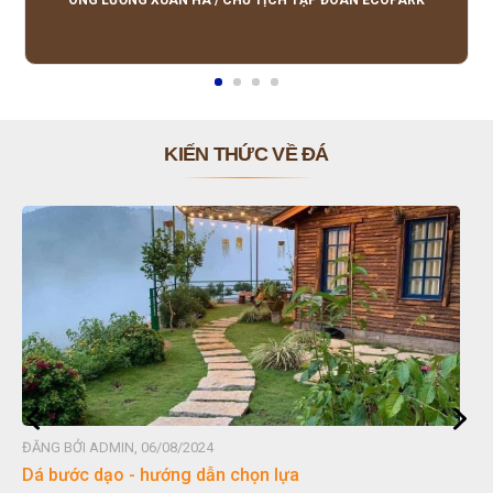
ÔNG LƯƠNG XUÂN HÀ
/
CHỦ TỊCH TẬP ĐOÀN ECOPARK
KIẾN THỨC VỀ ĐÁ
ĐĂNG BỞI ADMIN, 06/08/2024
Dá bước dạo - hướng dẫn chọn lựa