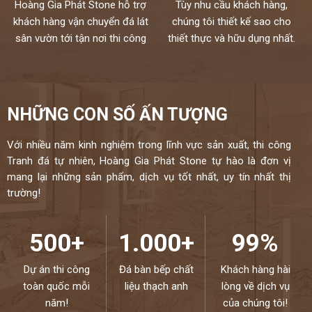
Hoàng Gia Phát Stone hỗ trợ
Tùy nhu cầu khách hàng,
khách hàng vận chuyển đá lát
chúng tôi thiết kế sao cho
sân vườn tới tận nơi thi công
thiết thực và hữu dụng nhất.
NHỮNG CON SỐ ẤN TƯỢNG
Với nhiều năm kinh nghiệm trong lĩnh vực sản xuất, thi công
Tranh đá tự nhiên, Hoàng Gia Phát Stone tự hào là đơn vị
mang lại những sản phẩm, dịch vụ tốt nhất, uy tín nhất thị
trường!
500+
1.000+
99%
Dự án thi công
Đá bàn bếp chất
Khách hàng hài
toàn quốc mỗi
liệu thạch anh
lòng về dịch vụ
năm!
của chúng tôi!