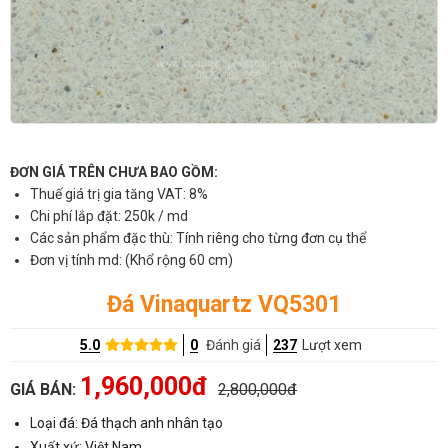
ĐƠN GIÁ TRÊN CHƯA BAO GỒM:
Thuế giá trị gia tăng VAT: 8%
Chi phí lắp đặt: 250k / md
Các sản phẩm đặc thù: Tính riêng cho từng đơn cụ thể
Đơn vị tính md: (Khổ rộng 60 cm)
Đá Vinaquartz VQ5301
5.0
0
Đánh giá
237
Lượt xem
1,960,000đ
GIÁ BÁN:
2,800,000đ
Loại đá: Đá thạch anh nhân tạo
Xuất xứ: Việt Nam