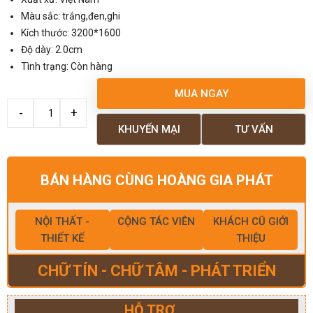
Màu sắc: trắng,đen,ghi
Kích thước: 3200*1600
Độ dày: 2.0cm
Tình trạng: Còn hàng
MUA NGAY
KHUYẾN MẠI
TƯ VẤN
BÁN HÀNG CÙNG HOÀNG GIA PHÁT
NỘI THẤT -
CỘNG TÁC VIÊN
KHÁCH CŨ GIỚI
THIẾT KẾ
THIỆU
CHỮ TÍN - CHỮ TÂM - PHÁT TRIỂN
HỖ TRỢ