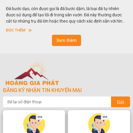
Đá bước dạo, còn được gọi là đá bước dặm, là loại đá tự nhiên
được sử dụng để tạo lối đi trong sân vườn. Đá này thường được
cắt từ những trụ đá lớn hoặc theo quy cách xác định sẵn với hình
vuông hoặc hình chữ nhật và có độ dày khác nhau.
ĐỌC THÊM
Xem thêm
ĐĂNG KÝ NHẬN TIN KHUYẾN MẠI
Gửi