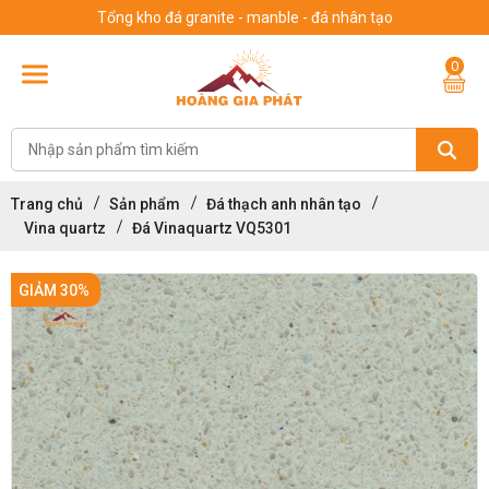
Tổng kho đá granite - manble - đá nhân tạo
0
Trang chủ
Sản phẩm
Đá thạch anh nhân tạo
Vina quartz
Đá Vinaquartz VQ5301
GIẢM 30%