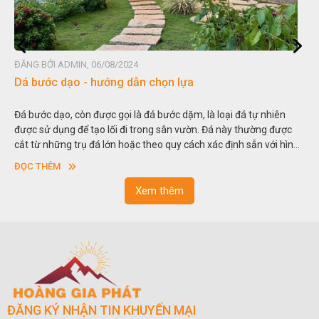
ĐĂNG BỞI ADMIN, 06/08/2024
Đá non bộ - cách lựa chọn non bộ đẹp
Hòn non bộ được biết đến là một nghệ thuật xây dựng, sắp đặt,
c
thu nhỏ, đưa mô hình những ngọn núi to lớn ngoài tự nhiên vào
nh
trong các vườn cảnh. Hay nói một cách khác, người ta gọi là “giả
sơn”. Nghệ thuật hòn non bộ nhằm phục vụ cho mục đích thưởng
ĐỌC THÊM
ngoạn và phong thủy trong cuộc sống.
Xem thêm
ĐĂNG KÝ NHẬN TIN KHUYẾN MẠI