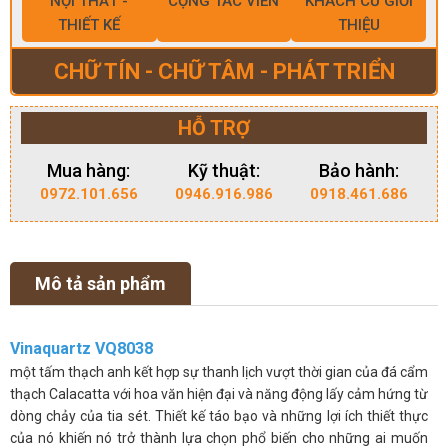
NỘI THẤT -
CỘNG TÁC VIÊN
KHÁCH CŨ GIỚI
THIẾT KẾ
THIỆU
CHỮ TÍN - CHỮ TÂM - PHÁT TRIỂN
HỖ TRỢ
Mua hàng:
Kỹ thuật:
Bảo hành:
0972.101.656
0946.916.986
0918.461.686
Mô tả sản phẩm
Vinaquartz VQ8038
một tấm thạch anh kết hợp sự thanh lịch vượt thời gian của đá cẩm
thạch Calacatta với hoa văn hiện đại và năng động lấy cảm hứng từ
dòng chảy của tia sét. Thiết kế táo bạo và những lợi ích thiết thực
của nó khiến nó trở thành lựa chọn phổ biến cho những ai muốn