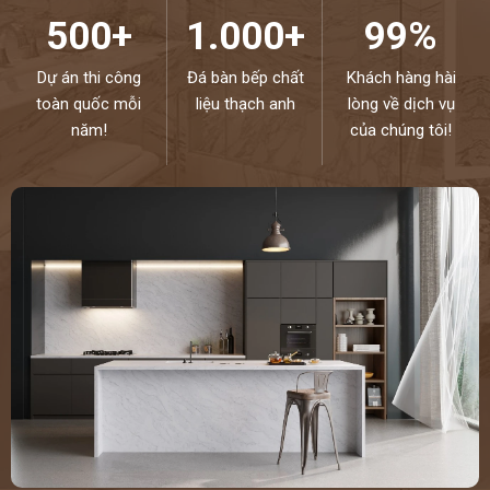
HẠNH
500+
1.000+
99%
ĐƯỢC PHỤC VỤ QUÝ KHÁCH – HOTLINE:
0972101656 -
0946916986
Dự án thi công
Đá bàn bếp chất
Khách hàng hài
toàn quốc mỗi
liệu thạch anh
lòng về dịch vụ
năm!
của chúng tôi!