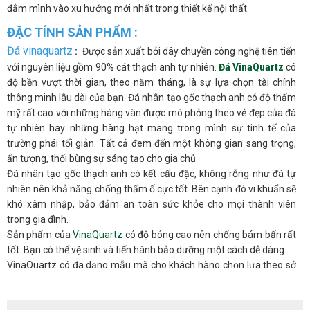
đắm mình vào xu hướng mới nhất trong thiết kế nội thất.
ĐẶC TÍNH SẢN PHẨM :
Đá vinaquartz
:
Được sản xuất bởi dây chuyền công nghệ tiên tiến
với nguyên liệu gồm 90% cát thạch anh tự nhiên.
Đá VinaQuartz
có
độ bền vượt thời gian, theo năm tháng, là sự lựa chọn tài chính
thông minh lâu dài của bạn. Đá nhân tạo gốc thạch anh có độ thẩm
mỹ rất cao với những hàng vân được mô phỏng theo vẻ đẹp của đá
tự nhiên hay những hàng hạt mang trong mình sự tinh tế của
trường phái tối giản. Tất cả đem đến một không gian sang trọng,
ấn tượng, thổi bùng sự sáng tạo cho gia chủ.
Đá nhân tạo gốc thạch anh có kết cấu đặc, không rỗng như đá tự
nhiên nên khả năng chống thấm ố cực tốt. Bên cạnh đó vi khuẩn sẽ
khó xâm nhập, bảo đảm an toàn sức khỏe cho mọi thành viên
trong gia đình.
Sản phẩm của
VinaQuartz
có độ bóng cao nên chống bám bẩn rất
tốt. Bạn có thể vệ sinh và tiến hành bảo dưỡng một cách dễ dàng.
VinaQuartz có đa dạng mẫu mã cho khách hàng chọn lựa theo sở
thích và nhu cầu của bản thân. Hơn thế nữa chúng tôi có hệ thống
NPP trên toàn quốc luôn sẵn sàng hỗ trợ và tư vấn bạn mọi lúc.