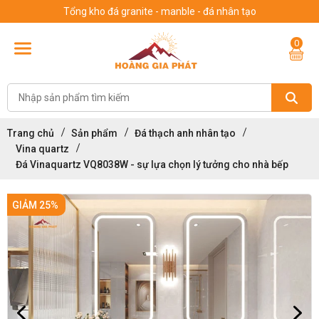
Tổng kho đá granite - manble - đá nhân tạo
0
Trang chủ
Sản phẩm
Đá thạch anh nhân tạo
Vina quartz
Đá Vinaquartz VQ8038W - sự lựa chọn lý tưởng cho nhà bếp
GIẢM 25%