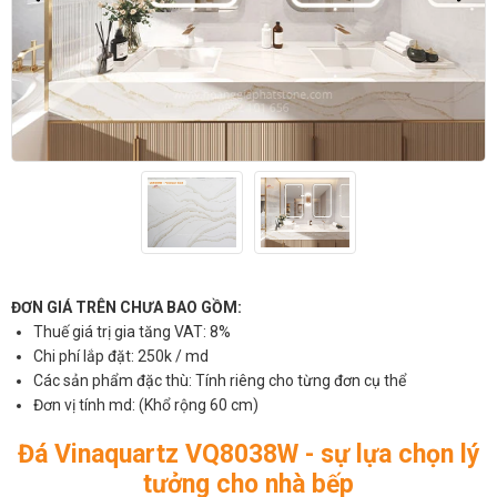
ĐƠN GIÁ TRÊN CHƯA BAO GỒM:
Thuế giá trị gia tăng VAT: 8%
Chi phí lắp đặt: 250k / md
Các sản phẩm đặc thù: Tính riêng cho từng đơn cụ thể
Đơn vị tính md: (Khổ rộng 60 cm)
Đá Vinaquartz VQ8038W - sự lựa chọn lý
tưởng cho nhà bếp