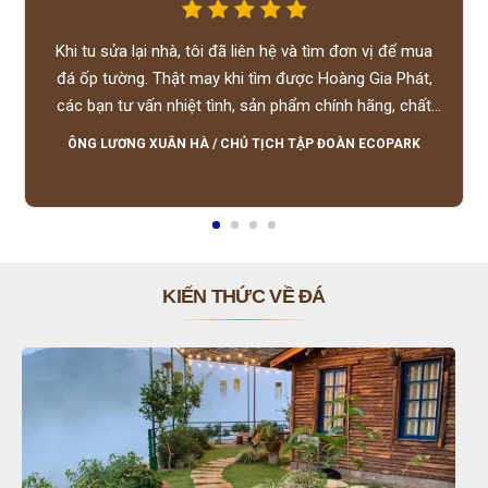
Khi tu sửa lại nhà, tôi đã liên hệ và tìm đơn vị để mua
đá ốp tường. Thật may khi tìm được Hoàng Gia Phát,
các bạn tư vấn nhiệt tình, sản phẩm chính hãng, chất
lượng tốt, giá hợp lý, hỗ trợ tận tình.
ÔNG LƯƠNG XUÂN HÀ
/
CHỦ TỊCH TẬP ĐOÀN ECOPARK
KIẾN THỨC VỀ ĐÁ