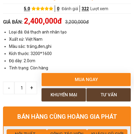
5.0
0
Đánh giá
322
Lượt xem
2,400,000đ
GIÁ BÁN:
3,200,000đ
Loại đá: Đá thạch anh nhân tạo
Xuất xứ: Việt Nam
Màu sắc: trắng,đen,ghi
Kích thước: 3200*1600
Độ dày: 2.0cm
Tình trạng: Còn hàng
MUA NGAY
KHUYẾN MẠI
TƯ VẤN
BÁN HÀNG CÙNG HOÀNG GIA PHÁT