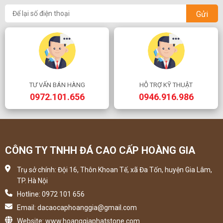
Gửi
TƯ VẤN BÁN HÀNG
HỖ TRỢ KỸ THUẬT
0972.101.656
0946.916.986
CÔNG TY TNHH ĐÁ CAO CẤP HOÀNG GIA
Trụ sở chính: Đội 16, Thôn Khoan Tế, xã Đa Tốn, huyện Gia Lâm,
TP. Hà Nội
Hotline: 0972 101 656
Email: dacaocaphoanggia@gmail.com
Website: www.hoanggiaphatstone.com