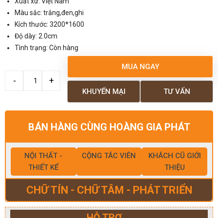
Xuất xứ: Việt Nam
Màu sắc: trắng,đen,ghi
Kích thước: 3200*1600
Độ dày: 2.0cm
Tình trạng: Còn hàng
MUA NGAY
KHUYẾN MẠI
TƯ VẤN
BÁN HÀNG CÙNG HOÀNG GIA PHÁT
NỘI THẤT -
CỘNG TÁC VIÊN
KHÁCH CŨ GIỚI
THIẾT KẾ
THIỆU
CHỮ TÍN - CHỮ TÂM - PHÁT TRIỂN
HỖ TRỢ