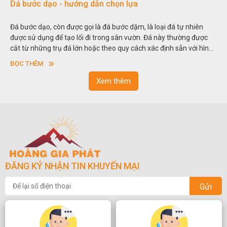
Đá non bộ - cách lựa chọn non bộ đẹp
Hòn non bộ được biết đến là một nghệ thuật xây dựng, sắp đặt,
thu nhỏ, đưa mô hình những ngọn núi to lớn ngoài tự nhiên vào
trong các vườn cảnh. Hay nói một cách khác, người ta gọi là “giả
sơn”. Nghệ thuật hòn non bộ nhằm phục vụ cho mục đích thưởng
ĐỌC THÊM
ngoạn và phong thủy trong cuộc sống.
Xem thêm
ĐĂNG KÝ NHẬN TIN KHUYẾN MẠI
Gửi