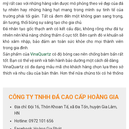
mỹ rất cao với những hàng vân được mô phỏng theo vẻ đẹp của đá
tự nhiên hay những hàng hạt mang trong mình sự tinh tế của
trường phái tối giản. Tất cả đem đến một không gian sang trọng,
ấn tượng, thổi bùng sự sáng tạo cho gia chủ.
Đá nhân tạo gốc thạch anh có kết cấu đặc, không rỗng như đá tự
nhiên nên khả năng chống thấm ố cực tốt. Bên cạnh đó vi khuẩn sẽ
khó xâm nhập, bảo đảm an toàn sức khỏe cho mọi thành viên
trong gia đình.
Sản phẩm của
VinaQuartz
có độ bóng cao nên chống bám bẩn rất
tốt. Bạn có thể vệ sinh và tiến hành bảo dưỡng một cách dễ dàng.
VinaQuartz có đa dạng mẫu mã cho khách hàng chọn lựa theo sở
thích và nhu cầu của bản thân. Hơn thế nữa chúng tôi có hệ thống
NPP trên toàn quốc luôn sẵn sàng hỗ trợ và tư vấn bạn mọi lúc.
ỨNG DỤNG:
Với những đặc tính siêu việt của dòng đá nhân tạo gốc thạch anh,
CÔNG TY TNHH ĐÁ CAO CẤP HOÀNG GIA
đá VinaQuartz chắc chắn sẽ là sự lựa chọn hàng đầu và uy tín dành
đá bàn bếp
cho ngôi nhà của bạn,cho các hạng mục :
,đá ốp
Địa chỉ: Đội 16, Thôn Khoan Tế, xã Đa Tốn, huyện Gia Lâm,
quầy ba
bàn đảo
đá lavabo
bếp,
,
,
,
đá thang máy
,vách trang trí
HN
cho phòng khách...
Hotline: 0972 101 656
ĐẢM BẢO AN TOÀN CHO BẠN
Facebook:
Hoàng Gia Phát