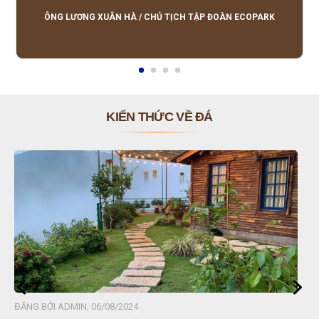
lượng tốt, giá hợp lý, hỗ trợ tận tình.
ÔNG LƯƠNG XUÂN HÀ
/
CHỦ TỊCH TẬP ĐOÀN ECOPARK
KIẾN THỨC VỀ ĐÁ
ĐĂNG BỞI ADMIN, 06/08/2024