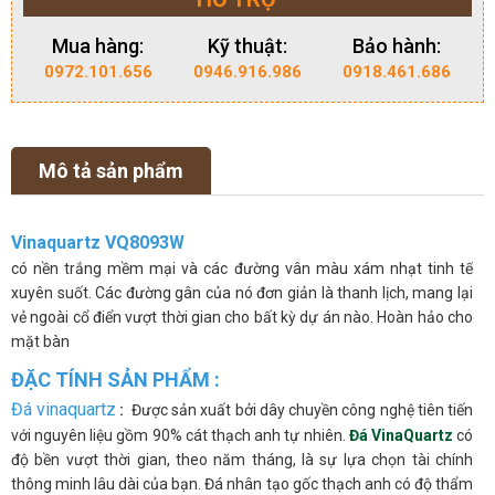
Mua hàng:
Kỹ thuật:
Bảo hành:
0972.101.656
0946.916.986
0918.461.686
Mô tả sản phẩm
Vinaquartz VQ8093W
có nền trắng mềm mại và các đường vân màu xám nhạt tinh tế
xuyên suốt. Các đường gân của nó đơn giản là thanh lịch, mang lại
vẻ ngoài cổ điển vượt thời gian cho bất kỳ dự án nào. Hoàn hảo cho
mặt bàn
ĐẶC TÍNH SẢN PHẨM :
Đá vinaquartz
:
Được sản xuất bởi dây chuyền công nghệ tiên tiến
với nguyên liệu gồm 90% cát thạch anh tự nhiên.
Đá VinaQuartz
có
độ bền vượt thời gian, theo năm tháng, là sự lựa chọn tài chính
thông minh lâu dài của bạn. Đá nhân tạo gốc thạch anh có độ thẩm