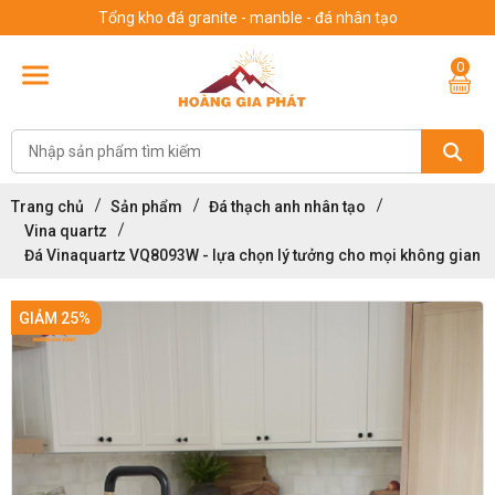
Tổng kho đá granite - manble - đá nhân tạo
0
Trang chủ
Sản phẩm
Đá thạch anh nhân tạo
Vina quartz
Đá Vinaquartz VQ8093W - lựa chọn lý tưởng cho mọi không gian
GIẢM 25%