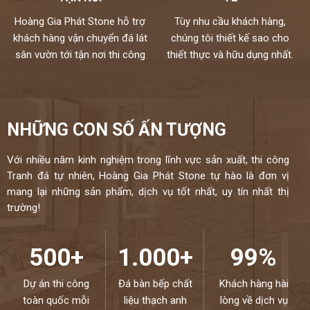
Chúng tôi không bán lẻ đá tấm chỉ nhận gia công chế tác và lắp đặt
Hoàng Gia Phát Stone hỗ trợ
Tùy nhu cầu khách hàng,
theo yêu cầu cho khách hàng nên không phải qua trung gian
Chất lượng,thi công chuyên nghiệp,đội ngũ thợ tay nghề cao đã
khách hàng vận chuyển đá lát
chúng tôi thiết kế sao cho
được tuyển chọn.
sân vườn tới tận nơi thi công
thiết thực và hữu dụng nhất.
Đặc biệt sản phẩm được bảo hành đến 18 năm chống ố,chống
ngấm..quý khách sẽ được bảo dưỡng định kỳ 6 tháng một lần và khi
có vấn đề gì sẽ có bộ phận kỹ thuật đến xử lí cho khách hàng trong
vòng 24h,tất cả thành phẩm của chúng tôi sẽ được lưu bảo hành
NHỮNG CON SỐ ẤN TƯỢNG
trên máy tính,chúng tôi sẽ luôn đồng hành cùng khách hàng.
Đá cao cấp Hoàng Gia Phát tự hào là đơn vị
Với nhiều năm kinh nghiệm trong lĩnh vực sản xuất, thi công
Tranh đá tự nhiên, Hoàng Gia Phát Stone tự hào là đơn vị
thi công đá bàn bếp số 1 tại Hà Nội
mang lại những sản phẩm, dịch vụ tốt nhất, uy tín nhất thị
NIỀM TIN CỦA KHÁCH LÀ HẠNH PHÚC CỦA CHÚNG TÔI - HÂN
trường!
HẠNH
ĐƯỢC PHỤC VỤ QUÝ KHÁCH – HOTLINE:
0972101656 -
0946916986
500+
1.000+
99%
Dự án thi công
Đá bàn bếp chất
Khách hàng hài
toàn quốc mỗi
liệu thạch anh
lòng về dịch vụ