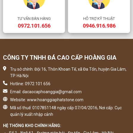
TƯ VẤN BÁN HÀNG
HỖ TRỢ KỸ THUẬT
0972.101.656
0946.916.986
CÔNG TY TNHH ĐÁ CAO CẤP HOÀNG GIA
Trụ sở chính: Đội 16, Thôn Khoan Tế, xã Đa Tốn, huyện Gia Lâm,
TP. Hà Nội
Hotline: 0972 101 656
Email: dacaocaphoanggia@gmail.com
Website: www.hoanggiaphatstone.com
Mã số thuế: 0107851148 ngày cấp 07/04/2016, Nơi cấp: Cục
quản lý xuất nhập cảnh
HỆ THỐNG KHO CHÍNH HÃNG:
Số 1 - Ngõ 61 - Đường giáp hải - Đa tốn - Gia Lâm - Hà Nội