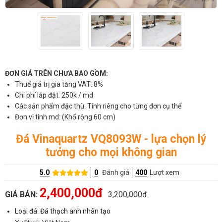
ĐƠN GIÁ TRÊN CHƯA BAO GỒM:
Thuế giá trị gia tăng VAT: 8%
Chi phí lắp đặt: 250k / md
Các sản phẩm đặc thù: Tính riêng cho từng đơn cụ thể
Đơn vị tính md: (Khổ rộng 60 cm)
Đá Vinaquartz VQ8093W - lựa chọn lý
tưởng cho mọi không gian
5.0
0
Đánh giá
400
Lượt xem
2,400,000đ
GIÁ BÁN:
3,200,000đ
Loại đá: Đá thạch anh nhân tạo