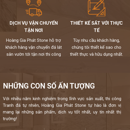
mọi không gian.
Chúng tôi không bán lẻ đá tấm chỉ nhận gia công chế tác và lắp đặt
theo yêu cầu cho khách hàng nên không phải qua trung gian
Chất lượng,thi công chuyên nghiệp,đội ngũ thợ tay nghề cao đã
DỊCH VỤ VẬN CHUYỂN
THIẾT KẾ SÁT VỚI THỰC
được tuyển chọn.
TẬN NƠI
TẾ
Đặc biệt sản phẩm được bảo hành đến 18 năm chống ố,chống
ngấm..quý khách sẽ được bảo dưỡng định kỳ 6 tháng một lần và khi
Hoàng Gia Phát Stone hỗ trợ
Tùy nhu cầu khách hàng,
có vấn đề gì sẽ có bộ phận kỹ thuật đến xử lí cho khách hàng trong
khách hàng vận chuyển đá lát
chúng tôi thiết kế sao cho
vòng 24h,tất cả thành phẩm của chúng tôi sẽ được lưu bảo hành
sân vườn tới tận nơi thi công
thiết thực và hữu dụng nhất.
trên máy tính,chúng tôi sẽ luôn đồng hành cùng khách hàng.
Đá cao cấp Hoàng Gia Phát tự hào là đơn vị
thi công đá bàn bếp số 1 tại Hà Nội
NHỮNG CON SỐ ẤN TƯỢNG
NIỀM TIN CỦA KHÁCH LÀ HẠNH PHÚC CỦA CHÚNG TÔI - HÂN
HẠNH
Với nhiều năm kinh nghiệm trong lĩnh vực sản xuất, thi công
ĐƯỢC PHỤC VỤ QUÝ KHÁCH – HOTLINE:
0972101656 -
Tranh đá tự nhiên, Hoàng Gia Phát Stone tự hào là đơn vị
0946916986
mang lại những sản phẩm, dịch vụ tốt nhất, uy tín nhất thị
trường!