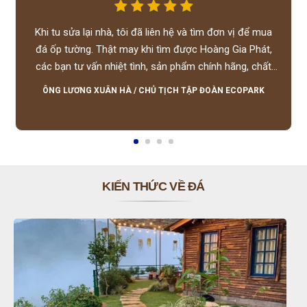
Khi tu sửa lại nhà, tôi đã liên hệ và tìm đơn vị để mua
đá ốp tường. Thật may khi tìm được Hoàng Gia Phát,
các bạn tư vấn nhiệt tình, sản phẩm chính hãng, chất
lượng tốt, giá hợp lý, hỗ trợ tận tình.
ÔNG LƯƠNG XUÂN HÀ
/
CHỦ TỊCH TẬP ĐOÀN ECOPARK
KIẾN THỨC VỀ ĐÁ