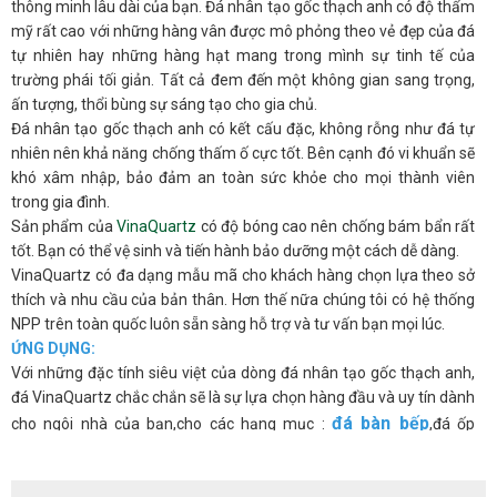
thông minh lâu dài của bạn. Đá nhân tạo gốc thạch anh có độ thẩm
mỹ rất cao với những hàng vân được mô phỏng theo vẻ đẹp của đá
tự nhiên hay những hàng hạt mang trong mình sự tinh tế của
trường phái tối giản. Tất cả đem đến một không gian sang trọng,
ấn tượng, thổi bùng sự sáng tạo cho gia chủ.
Đá nhân tạo gốc thạch anh có kết cấu đặc, không rỗng như đá tự
nhiên nên khả năng chống thấm ố cực tốt. Bên cạnh đó vi khuẩn sẽ
khó xâm nhập, bảo đảm an toàn sức khỏe cho mọi thành viên
trong gia đình.
Sản phẩm của
VinaQuartz
có độ bóng cao nên chống bám bẩn rất
tốt. Bạn có thể vệ sinh và tiến hành bảo dưỡng một cách dễ dàng.
VinaQuartz có đa dạng mẫu mã cho khách hàng chọn lựa theo sở
thích và nhu cầu của bản thân. Hơn thế nữa chúng tôi có hệ thống
NPP trên toàn quốc luôn sẵn sàng hỗ trợ và tư vấn bạn mọi lúc.
ỨNG DỤNG:
Với những đặc tính siêu việt của dòng đá nhân tạo gốc thạch anh,
đá VinaQuartz chắc chắn sẽ là sự lựa chọn hàng đầu và uy tín dành
đá bàn bếp
cho ngôi nhà của bạn,cho các hạng mục :
,đá ốp
quầy ba
bàn đảo
đá lavabo
bếp,
,
,
,
đá thang máy
,vách trang trí
cho phòng khách...