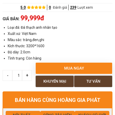
5.0
0
Đánh giá
239
Lượt xem
99,999đ
GIÁ BÁN:
Loại đá: Đá thạch anh nhân tạo
Xuất xứ: Việt Nam
Màu sắc: trắng,đen,ghi
Kích thước: 3200*1600
Độ dày: 2.0cm
Tình trạng: Còn hàng
MUA NGAY
KHUYẾN MẠI
TƯ VẤN
BÁN HÀNG CÙNG HOÀNG GIA PHÁT