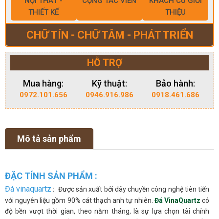
NỘI THẤT -
CỘNG TÁC VIÊN
KHÁCH CŨ GIỚI
THIẾT KẾ
THIỆU
CHỮ TÍN - CHỮ TÂM - PHÁT TRIỂN
HỖ TRỢ
Mua hàng:
Kỹ thuật:
Bảo hành:
0972.101.656
0946.916.986
0918.461.686
Mô tả sản phẩm
ĐẶC TÍNH SẢN PHẨM :
Đá vinaquartz
:
Được sản xuất bởi dây chuyền công nghệ tiên tiến
với nguyên liệu gồm 90% cát thạch anh tự nhiên.
Đá VinaQuartz
có
độ bền vượt thời gian, theo năm tháng, là sự lựa chọn tài chính