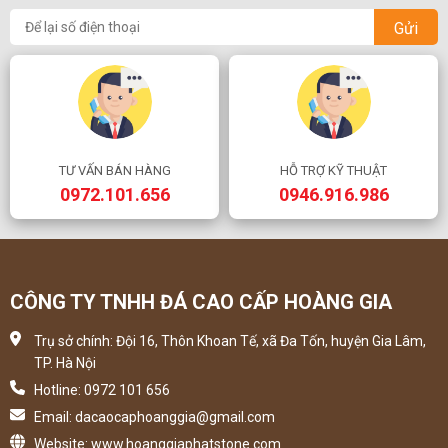
Gửi
TƯ VẤN BÁN HÀNG
HỖ TRỢ KỸ THUẬT
0972.101.656
0946.916.986
CÔNG TY TNHH ĐÁ CAO CẤP HOÀNG GIA
Trụ sở chính: Đội 16, Thôn Khoan Tế, xã Đa Tốn, huyện Gia Lâm,
TP. Hà Nội
Hotline: 0972 101 656
Email: dacaocaphoanggia@gmail.com
Website: www.hoanggiaphatstone.com