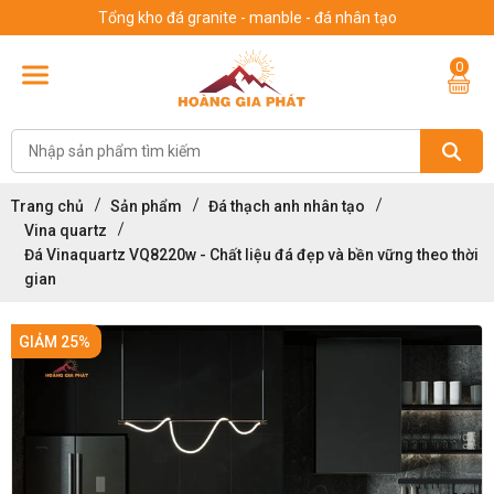
Tổng kho đá granite - manble - đá nhân tạo
0
Trang chủ
Sản phẩm
Đá thạch anh nhân tạo
Vina quartz
Đá Vinaquartz VQ8220w - Chất liệu đá đẹp và bền vững theo thời
gian
GIẢM 25%