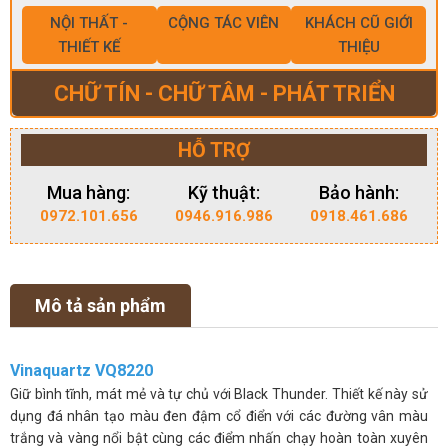
NỘI THẤT -
CỘNG TÁC VIÊN
KHÁCH CŨ GIỚI
THIẾT KẾ
THIỆU
CHỮ TÍN - CHỮ TÂM - PHÁT TRIỂN
HỖ TRỢ
Mua hàng:
Kỹ thuật:
Bảo hành:
0972.101.656
0946.916.986
0918.461.686
Mô tả sản phẩm
Vinaquartz VQ8220
Giữ bình tĩnh, mát mẻ và tự chủ với Black Thunder. Thiết kế này sử
dụng đá nhân tạo màu đen đậm cổ điển với các đường vân màu
trắng và vàng nổi bật cùng các điểm nhấn chạy hoàn toàn xuyên