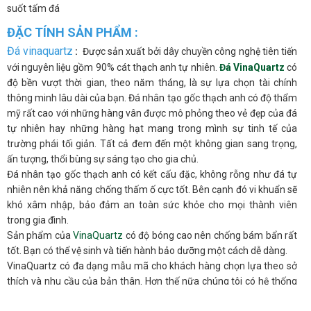
suốt tấm đá
ĐẶC TÍNH SẢN PHẨM :
Đá vinaquartz
:
Được sản xuất bởi dây chuyền công nghệ tiên tiến
với nguyên liệu gồm 90% cát thạch anh tự nhiên.
Đá VinaQuartz
có
độ bền vượt thời gian, theo năm tháng, là sự lựa chọn tài chính
thông minh lâu dài của bạn. Đá nhân tạo gốc thạch anh có độ thẩm
mỹ rất cao với những hàng vân được mô phỏng theo vẻ đẹp của đá
tự nhiên hay những hàng hạt mang trong mình sự tinh tế của
trường phái tối giản. Tất cả đem đến một không gian sang trọng,
ấn tượng, thổi bùng sự sáng tạo cho gia chủ.
Đá nhân tạo gốc thạch anh có kết cấu đặc, không rỗng như đá tự
nhiên nên khả năng chống thấm ố cực tốt. Bên cạnh đó vi khuẩn sẽ
khó xâm nhập, bảo đảm an toàn sức khỏe cho mọi thành viên
trong gia đình.
Sản phẩm của
VinaQuartz
có độ bóng cao nên chống bám bẩn rất
tốt. Bạn có thể vệ sinh và tiến hành bảo dưỡng một cách dễ dàng.
VinaQuartz có đa dạng mẫu mã cho khách hàng chọn lựa theo sở
thích và nhu cầu của bản thân. Hơn thế nữa chúng tôi có hệ thống
NPP trên toàn quốc luôn sẵn sàng hỗ trợ và tư vấn bạn mọi lúc.