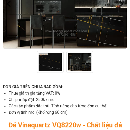
ĐƠN GIÁ TRÊN CHƯA BAO GỒM:
Thuế giá trị gia tăng VAT: 8%
Chi phí lắp đặt: 250k / md
Các sản phẩm đặc thù: Tính riêng cho từng đơn cụ thể
Đơn vị tính md: (Khổ rộng 60 cm)
Đá Vinaquartz VQ8220w - Chất liệu đá