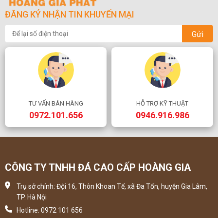
ĐĂNG KÝ NHẬN TIN KHUYẾN MẠI
Gửi
TƯ VẤN BÁN HÀNG
HỖ TRỢ KỸ THUẬT
0972.101.656
0946.916.986
CÔNG TY TNHH ĐÁ CAO CẤP HOÀNG GIA
Trụ sở chính: Đội 16, Thôn Khoan Tế, xã Đa Tốn, huyện Gia Lâm,
TP. Hà Nội
Hotline: 0972 101 656