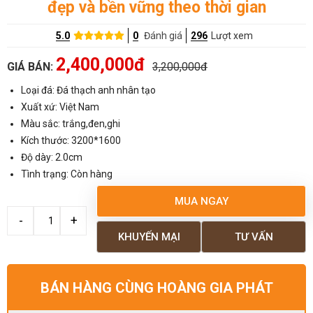
đẹp và bền vững theo thời gian
5.0
0
Đánh giá
296
Lượt xem
2,400,000đ
GIÁ BÁN:
3,200,000đ
Loại đá: Đá thạch anh nhân tạo
Xuất xứ: Việt Nam
Màu sắc: trắng,đen,ghi
Kích thước: 3200*1600
Độ dày: 2.0cm
Tình trạng: Còn hàng
MUA NGAY
KHUYẾN MẠI
TƯ VẤN
BÁN HÀNG CÙNG HOÀNG GIA PHÁT