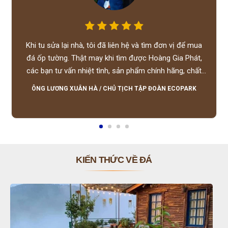
Khi tu sửa lại nhà, tôi đã liên hệ và tìm đơn vị để mua
đá ốp tường. Thật may khi tìm được Hoàng Gia Phát,
các bạn tư vấn nhiệt tình, sản phẩm chính hãng, chất
lượng tốt, giá hợp lý, hỗ trợ tận tình.
ÔNG LƯƠNG XUÂN HÀ
/
CHỦ TỊCH TẬP ĐOÀN ECOPARK
KIẾN THỨC VỀ ĐÁ