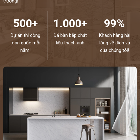
trường!
HẠNH
ĐƯỢC PHỤC VỤ QUÝ KHÁCH – HOTLINE:
0972101656 -
0946916986
500+
1.000+
99%
Dự án thi công
Đá bàn bếp chất
Khách hàng hài
toàn quốc mỗi
liệu thạch anh
lòng về dịch vụ
năm!
của chúng tôi!