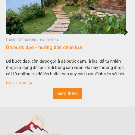
ĐĂNG BỞI ADMIN, 06/08/2024
Đá non bộ - cách lựa chọn non bộ đẹp
 đá tự nhiên
Hòn non bộ được biết đến là một nghệ thuật xây dựng
y thường được
thu nhỏ, đưa mô hình những ngọn núi to lớn ngoài tự
nh sẵn với hình
trong các vườn cảnh. Hay nói một cách khác, người ta 
.
sơn”. Nghệ thuật hòn non bộ nhằm phục vụ cho mục 
ĐỌC THÊM
ngoạn và phong thủy trong cuộc sống.
Xem thêm