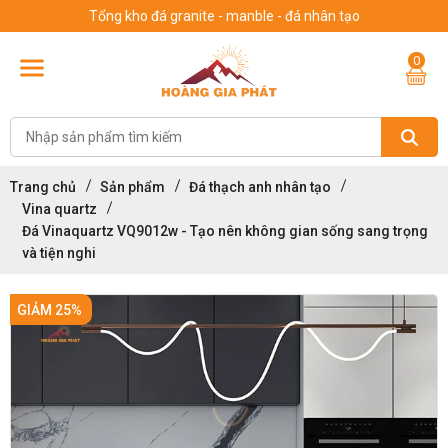
Tổng kho đá granite - manble - đá nhân tạo
0
Trang chủ
Sản phẩm
Đá thạch anh nhân tạo
Vina quartz
Đá Vinaquartz VQ9012w - Tạo nên không gian sống sang trọng
và tiện nghi
GIẢM 25%