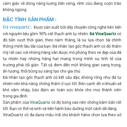
cảm giác về dòng năng lượng bền vững, vĩnh cửu đang cuộn trào
không ngừng.
ĐẶC TÍNH SẢN PHẨM :
Đá vinaquartz
:
Được sản xuất bởi dây chuyền công nghệ tiên tiến
với nguyên liệu gồm 90% cát thạch anh tự nhiên.
Đá VinaQuartz
có
độ bền vượt thời gian, theo năm tháng, là sự lựa chọn tài chính
thông minh lâu dài của bạn. Đá nhân tạo gốc thạch anh có độ thẩm
mỹ rất cao với những hàng vân được mô phỏng theo vẻ đẹp của đá
tự nhiên hay những hàng hạt mang trong mình sự tinh tế của
trường phái tối giản. Tất cả đem đến một không gian sang trọng,
ấn tượng, thổi bùng sự sáng tạo cho gia chủ.
Đá nhân tạo gốc thạch anh có kết cấu đặc, không rỗng như đá tự
nhiên nên khả năng chống thấm ố cực tốt. Bên cạnh đó vi khuẩn sẽ
khó xâm nhập, bảo đảm an toàn sức khỏe cho mọi thành viên
trong gia đình.
Sản phẩm của
VinaQuartz
có độ bóng cao nên chống bám bẩn rất
tốt. Bạn có thể vệ sinh và tiến hành bảo dưỡng một cách dễ dàng.
VinaQuartz có đa dạng mẫu mã cho khách hàng chọn lựa theo sở
thích và nhu cầu của bản thân. Hơn thế nữa chúng tôi có hệ thống