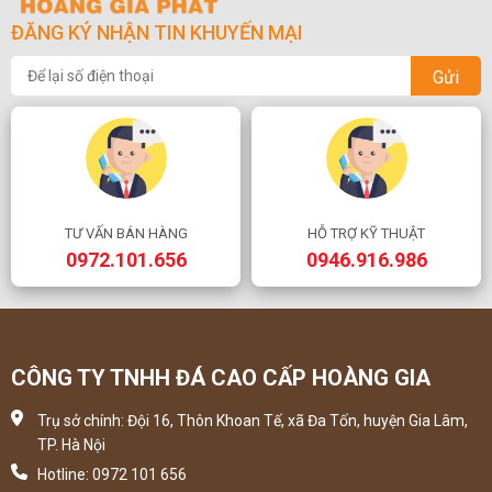
ĐĂNG KÝ NHẬN TIN KHUYẾN MẠI
Gửi
TƯ VẤN BÁN HÀNG
HỖ TRỢ KỸ THUẬT
0972.101.656
0946.916.986
CÔNG TY TNHH ĐÁ CAO CẤP HOÀNG GIA
Trụ sở chính: Đội 16, Thôn Khoan Tế, xã Đa Tốn, huyện Gia Lâm,
TP. Hà Nội
Hotline: 0972 101 656