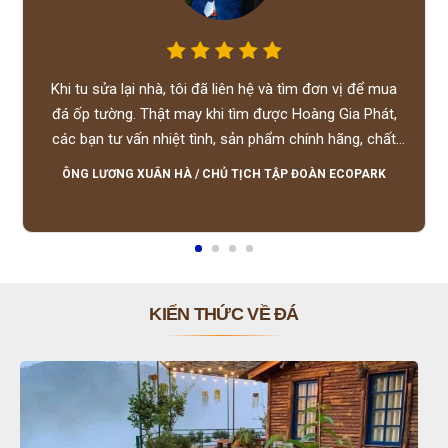
Khi tu sửa lại nhà, tôi đã liên hệ và tìm đơn vị để mua
đá ốp tường. Thật may khi tìm được Hoàng Gia Phát,
các bạn tư vấn nhiệt tình, sản phẩm chính hãng, chất
lượng tốt, giá hợp lý, hỗ trợ tận tình.
ÔNG LƯƠNG XUÂN HÀ
/
CHỦ TỊCH TẬP ĐOÀN ECOPARK
KIẾN THỨC VỀ ĐÁ