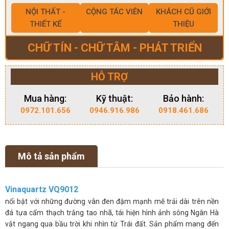
NỘI THẤT -
CỘNG TÁC VIÊN
KHÁCH CŨ GIỚI
THIẾT KẾ
THIỆU
CHỮ TÍN - CHỮ TÂM - PHÁT TRIỂN
HỖ TRỢ
Mua hàng:
Kỹ thuật:
Bảo hành:
0972.101.656
0946.916.986
0918.461.686
Mô tả sản phẩm
Vinaquartz VQ9012
nổi bật với những đường vân đen đậm mạnh mẽ trải dài trên nền
đá tựa cẩm thạch trắng tao nhã, tái hiện hình ảnh sông Ngân Hà
vắt ngang qua bầu trời khi nhìn từ Trái đất. Sản phẩm mang đến