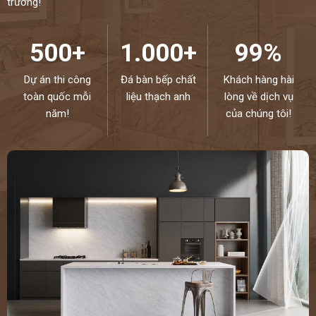
trường!
NIỀM TIN CỦA KHÁCH LÀ HẠNH PHÚC CỦA CHÚNG TÔI - HÂN
HẠNH
ĐƯỢC PHỤC VỤ QUÝ KHÁCH – HOTLINE:
0972101656 -
500+
1.000+
99%
0946916986
Dự án thi công
Đá bàn bếp chất
Khách hàng hài
toàn quốc mỗi
liệu thạch anh
lòng về dịch vụ
năm!
của chúng tôi!