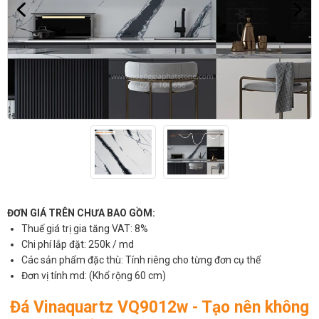
ĐƠN GIÁ TRÊN CHƯA BAO GỒM:
Thuế giá trị gia tăng VAT: 8%
Chi phí lắp đặt: 250k / md
Các sản phẩm đặc thù: Tính riêng cho từng đơn cụ thể
Đơn vị tính md: (Khổ rộng 60 cm)
Đá Vinaquartz VQ9012w - Tạo nên không