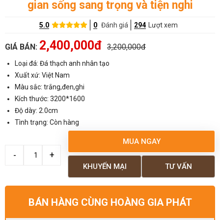
gian sống sang trọng và tiện nghi
5.0
0
Đánh giá
294
Lượt xem
2,400,000đ
GIÁ BÁN:
3,200,000đ
Loại đá: Đá thạch anh nhân tạo
Xuất xứ: Việt Nam
Màu sắc: trắng,đen,ghi
Kích thước: 3200*1600
Độ dày: 2.0cm
Tình trạng: Còn hàng
MUA NGAY
KHUYẾN MẠI
TƯ VẤN
BÁN HÀNG CÙNG HOÀNG GIA PHÁT