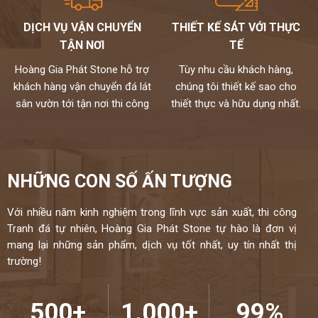
Chất lượng,thi công chuyên nghiệp,đội ngũ thợ tay nghề cao đã
được tuyển chọn.
DỊCH VỤ VẬN CHUYỂN
THIẾT KẾ SÁT VỚI THỰC
Đặc biệt sản phẩm được bảo hành đến 18 năm chống ố,chống
TẬN NƠI
TẾ
ngấm..quý khách sẽ được bảo dưỡng định kỳ 6 tháng một lần và khi
có vấn đề gì sẽ có bộ phận kỹ thuật đến xử lí cho khách hàng trong
Hoàng Gia Phát Stone hỗ trợ
Tùy nhu cầu khách hàng,
vòng 24h,tất cả thành phẩm của chúng tôi sẽ được lưu bảo hành
khách hàng vận chuyển đá lát
chúng tôi thiết kế sao cho
trên máy tính,chúng tôi sẽ luôn đồng hành cùng khách hàng.
sân vườn tới tận nơi thi công
thiết thực và hữu dụng nhất.
Đá cao cấp Hoàng Gia Phát tự hào là đơn vị
thi công đá bàn bếp số 1 tại Hà Nội
NIỀM TIN CỦA KHÁCH LÀ HẠNH PHÚC CỦA CHÚNG TÔI - HÂN
NHỮNG CON SỐ ẤN TƯỢNG
HẠNH
ĐƯỢC PHỤC VỤ QUÝ KHÁCH – HOTLINE:
0972101656 -
Với nhiều năm kinh nghiệm trong lĩnh vực sản xuất, thi công
0946916986
Tranh đá tự nhiên, Hoàng Gia Phát Stone tự hào là đơn vị
mang lại những sản phẩm, dịch vụ tốt nhất, uy tín nhất thị
trường!
500+
1.000+
99%