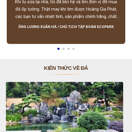
Khi tu sửa lại nhà, tôi đã liên hệ và tìm đơn vị để mua
đá ốp tường. Thật may khi tìm được Hoàng Gia Phát,
các bạn tư vấn nhiệt tình, sản phẩm chính hãng, chất
lượng tốt, giá hợp lý, hỗ trợ tận tình.
ÔNG LƯƠNG XUÂN HÀ
/
CHỦ TỊCH TẬP ĐOÀN ECOPARK
KIẾN THỨC VỀ ĐÁ