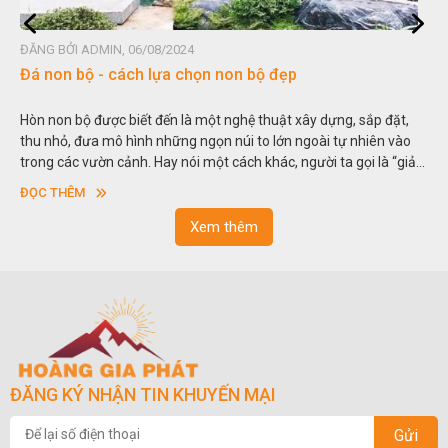
ĐĂNG BỞI ADMIN, 06/08/2024
Đá non bộ - cách lựa chọn non bộ đẹp
Hòn non bộ được biết đến là một nghệ thuật xây dựng, sắp đặt,
thu nhỏ, đưa mô hình những ngọn núi to lớn ngoài tự nhiên vào
trong các vườn cảnh. Hay nói một cách khác, người ta gọi là “giả
sơn”. Nghệ thuật hòn non bộ nhằm phục vụ cho mục đích thưởng
ĐỌC THÊM
ngoạn và phong thủy trong cuộc sống.
Xem thêm
ĐĂNG KÝ NHẬN TIN KHUYẾN MẠI
Gửi