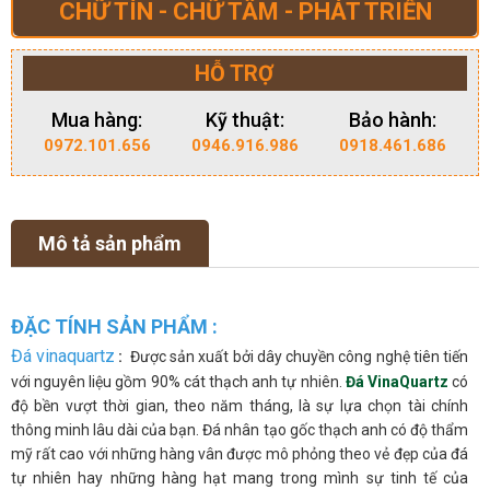
CHỮ TÍN - CHỮ TÂM - PHÁT TRIỂN
HỖ TRỢ
Mua hàng:
Kỹ thuật:
Bảo hành:
0972.101.656
0946.916.986
0918.461.686
Mô tả sản phẩm
ĐẶC TÍNH SẢN PHẨM :
Đá vinaquartz
:
Được sản xuất bởi dây chuyền công nghệ tiên tiến
với nguyên liệu gồm 90% cát thạch anh tự nhiên.
Đá VinaQuartz
có
độ bền vượt thời gian, theo năm tháng, là sự lựa chọn tài chính
thông minh lâu dài của bạn. Đá nhân tạo gốc thạch anh có độ thẩm
mỹ rất cao với những hàng vân được mô phỏng theo vẻ đẹp của đá
tự nhiên hay những hàng hạt mang trong mình sự tinh tế của