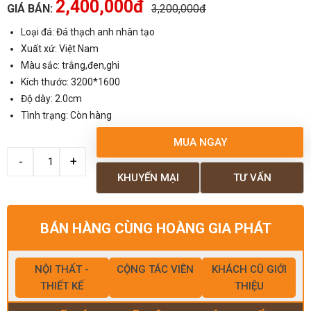
2,400,000đ
GIÁ BÁN:
3,200,000đ
Loại đá: Đá thạch anh nhân tạo
Xuất xứ: Việt Nam
Màu sắc: trắng,đen,ghi
Kích thước: 3200*1600
Độ dày: 2.0cm
Tình trạng: Còn hàng
MUA NGAY
KHUYẾN MẠI
TƯ VẤN
BÁN HÀNG CÙNG HOÀNG GIA PHÁT
NỘI THẤT -
CỘNG TÁC VIÊN
KHÁCH CŨ GIỚI
THIẾT KẾ
THIỆU