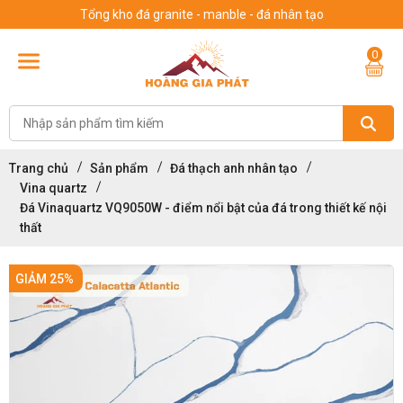
Tổng kho đá granite - manble - đá nhân tạo
0
Trang chủ
Sản phẩm
Đá thạch anh nhân tạo
Vina quartz
Đá Vinaquartz VQ9050W - điểm nổi bật của đá trong thiết kế nội
thất
GIẢM 25%