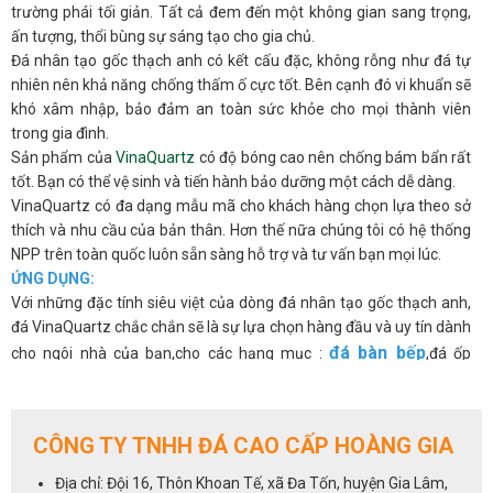
trường phái tối giản. Tất cả đem đến một không gian sang trọng,
ấn tượng, thổi bùng sự sáng tạo cho gia chủ.
Đá nhân tạo gốc thạch anh có kết cấu đặc, không rỗng như đá tự
nhiên nên khả năng chống thấm ố cực tốt. Bên cạnh đó vi khuẩn sẽ
khó xâm nhập, bảo đảm an toàn sức khỏe cho mọi thành viên
trong gia đình.
Sản phẩm của
VinaQuartz
có độ bóng cao nên chống bám bẩn rất
tốt. Bạn có thể vệ sinh và tiến hành bảo dưỡng một cách dễ dàng.
VinaQuartz có đa dạng mẫu mã cho khách hàng chọn lựa theo sở
thích và nhu cầu của bản thân. Hơn thế nữa chúng tôi có hệ thống
NPP trên toàn quốc luôn sẵn sàng hỗ trợ và tư vấn bạn mọi lúc.
ỨNG DỤNG:
Với những đặc tính siêu việt của dòng đá nhân tạo gốc thạch anh,
đá VinaQuartz chắc chắn sẽ là sự lựa chọn hàng đầu và uy tín dành
đá bàn bếp
cho ngôi nhà của bạn,cho các hạng mục :
,đá ốp
quầy ba
bàn đảo
đá lavabo
bếp,
,
,
,
đá thang máy
,vách trang trí
cho phòng khách...
ĐẢM BẢO AN TOÀN CHO BẠN
CÔNG TY TNHH ĐÁ CAO CẤP HOÀNG GIA
Chúng tôi biết khách hàng của bạn đặt sức khỏe và sự an toàn của
gia đình lên hàng đầu. Đó là lý do tại sao Vinaquartz tạo ra các bề
Địa chỉ: Đội 16, Thôn Khoan Tế, xã Đa Tốn, huyện Gia Lâm,