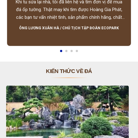
Khi tu sửa lại nhà, tôi đã liên hệ và tìm đơn vị để mua
đá ốp tường. Thật may khi tìm được Hoàng Gia Phát,
các bạn tư vấn nhiệt tình, sản phẩm chính hãng, chất
lượng tốt, giá hợp lý, hỗ trợ tận tình.
ÔNG LƯƠNG XUÂN HÀ
/
CHỦ TỊCH TẬP ĐOÀN ECOPARK
KIẾN THỨC VỀ ĐÁ