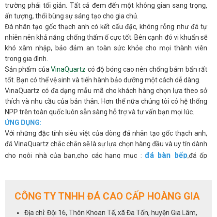
trường phái tối giản. Tất cả đem đến một không gian sang trọng,
ấn tượng, thổi bùng sự sáng tạo cho gia chủ.
Đá nhân tạo gốc thạch anh có kết cấu đặc, không rỗng như đá tự
nhiên nên khả năng chống thấm ố cực tốt. Bên cạnh đó vi khuẩn sẽ
khó xâm nhập, bảo đảm an toàn sức khỏe cho mọi thành viên
trong gia đình.
Sản phẩm của
VinaQuartz
có độ bóng cao nên chống bám bẩn rất
tốt. Bạn có thể vệ sinh và tiến hành bảo dưỡng một cách dễ dàng.
VinaQuartz có đa dạng mẫu mã cho khách hàng chọn lựa theo sở
thích và nhu cầu của bản thân. Hơn thế nữa chúng tôi có hệ thống
NPP trên toàn quốc luôn sẵn sàng hỗ trợ và tư vấn bạn mọi lúc.
ỨNG DỤNG:
Với những đặc tính siêu việt của dòng đá nhân tạo gốc thạch anh,
đá VinaQuartz chắc chắn sẽ là sự lựa chọn hàng đầu và uy tín dành
đá bàn bếp
cho ngôi nhà của bạn,cho các hạng mục :
,đá ốp
quầy ba
bàn đảo
đá lavabo
bếp,
,
,
,
đá thang máy
,vách trang trí
cho phòng khách...
ĐẢM BẢO AN TOÀN CHO BẠN
CÔNG TY TNHH ĐÁ CAO CẤP HOÀNG GIA
Chúng tôi biết khách hàng của bạn đặt sức khỏe và sự an toàn của
gia đình lên hàng đầu. Đó là lý do tại sao Vinaquartz tạo ra các bề
Địa chỉ: Đội 16, Thôn Khoan Tế, xã Đa Tốn, huyện Gia Lâm,