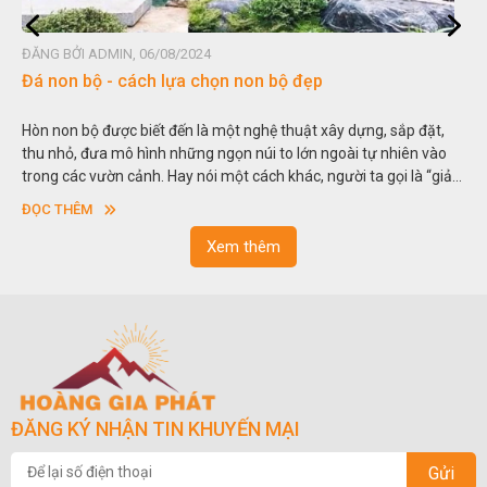
ĐĂNG BỞI ADMIN, 06/08/2024
Đá non bộ - cách lựa chọn non bộ đẹp
Hòn non bộ được biết đến là một nghệ thuật xây dựng, sắp đặt,
thu nhỏ, đưa mô hình những ngọn núi to lớn ngoài tự nhiên vào
trong các vườn cảnh. Hay nói một cách khác, người ta gọi là “giả
sơn”. Nghệ thuật hòn non bộ nhằm phục vụ cho mục đích thưởng
ĐỌC THÊM
ngoạn và phong thủy trong cuộc sống.
Xem thêm
ĐĂNG KÝ NHẬN TIN KHUYẾN MẠI
Gửi