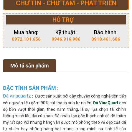
CHỮ TÍN - CHỮ TÂM - PHÁT TRIỂN
HỖ TRỢ
Mua hàng:
Kỹ thuật:
Bảo hành:
0972.101.656
0946.916.986
0918.461.686
Mô tả sản phẩm
ĐẶC TÍNH SẢN PHẨM :
Đá vinaquartz
:
Được sản xuất bởi dây chuyền công nghệ tiên tiến
với nguyên liệu gồm 90% cát thạch anh tự nhiên.
Đá VinaQuartz
có
độ bền vượt thời gian, theo năm tháng, là sự lựa chọn tài chính
thông minh lâu dài của bạn. Đá nhân tạo gốc thạch anh có độ thẩm
mỹ rất cao với những hàng vân được mô phỏng theo vẻ đẹp của đá
tự nhiên hay những hàng hạt mang trong mình sự tinh tế của