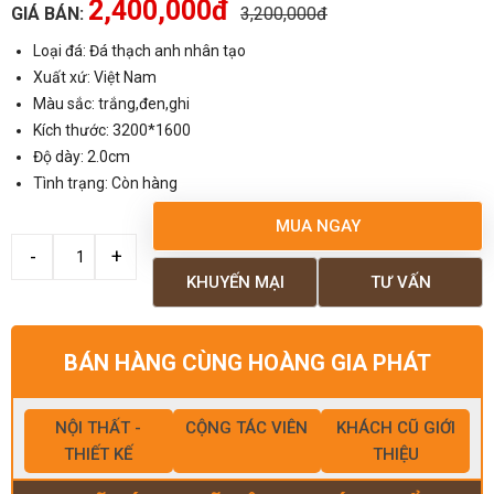
2,400,000đ
GIÁ BÁN:
3,200,000đ
Loại đá: Đá thạch anh nhân tạo
Xuất xứ: Việt Nam
Màu sắc: trắng,đen,ghi
Kích thước: 3200*1600
Độ dày: 2.0cm
Tình trạng: Còn hàng
MUA NGAY
KHUYẾN MẠI
TƯ VẤN
BÁN HÀNG CÙNG HOÀNG GIA PHÁT
NỘI THẤT -
CỘNG TÁC VIÊN
KHÁCH CŨ GIỚI
THIẾT KẾ
THIỆU