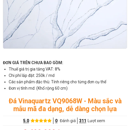
ĐƠN GIÁ TRÊN CHƯA BAO GỒM:
Thuế giá trị gia tăng VAT: 8%
Chi phí lắp đặt: 250k / md
Các sản phẩm đặc thù: Tính riêng cho từng đơn cụ thể
Đơn vị tính md: (Khổ rộng 60 cm)
Đá Vinaquartz VQ9068W - Màu sắc và
mẫu mã đa dạng, dễ dàng chọn lựa
5.0
0
Đánh giá
311
Lượt xem