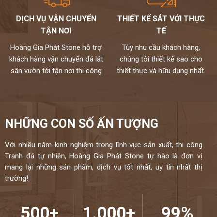
Chất lượng,thi công chuyên nghiệp,đội ngũ thợ tay nghề cao đã
được tuyển chọn.
DỊCH VỤ VẬN CHUYỂN
THIẾT KẾ SÁT VỚI THỰC
Đặc biệt sản phẩm được bảo hành đến 18 năm chống ố,chống
TẬN NƠI
TẾ
ngấm..quý khách sẽ được bảo dưỡng định kỳ 6 tháng một lần và khi
có vấn đề gì sẽ có bộ phận kỹ thuật đến xử lí cho khách hàng trong
Hoàng Gia Phát Stone hỗ trợ
Tùy nhu cầu khách hàng,
vòng 24h,tất cả thành phẩm của chúng tôi sẽ được lưu bảo hành
khách hàng vận chuyển đá lát
chúng tôi thiết kế sao cho
trên máy tính,chúng tôi sẽ luôn đồng hành cùng khách hàng.
sân vườn tới tận nơi thi công
thiết thực và hữu dụng nhất.
Đá cao cấp Hoàng Gia Phát tự hào là đơn vị
thi công đá bàn bếp số 1 tại Hà Nội
NIỀM TIN CỦA KHÁCH LÀ HẠNH PHÚC CỦA CHÚNG TÔI - HÂN
NHỮNG CON SỐ ẤN TƯỢNG
HẠNH
ĐƯỢC PHỤC VỤ QUÝ KHÁCH – HOTLINE:
0972101656 -
Với nhiều năm kinh nghiệm trong lĩnh vực sản xuất, thi công
0946916986
Tranh đá tự nhiên, Hoàng Gia Phát Stone tự hào là đơn vị
mang lại những sản phẩm, dịch vụ tốt nhất, uy tín nhất thị
trường!
500+
1.000+
99%