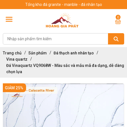
Tổng kho đá granite - manble - đá nhân tạo
0
Trang chủ
Sản phẩm
Đá thạch anh nhân tạo
Vina quartz
Đá Vinaquartz VQ9068W - Màu sắc và mẫu mã đa dạng, dễ dàng
chọn lựa
GIẢM 25%