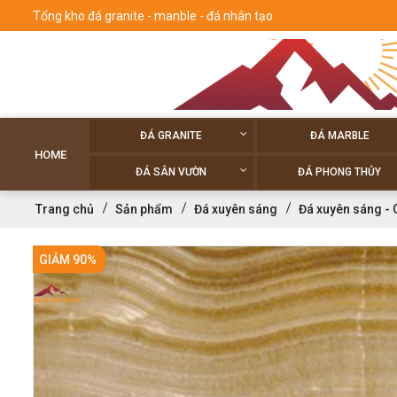
Tổng kho đá granite - manble - đá nhân tạo
ĐÁ GRANITE
ĐÁ MARBLE
HOME
ĐÁ SÂN VƯỜN
ĐÁ PHONG THỦY
Trang chủ
Sản phẩm
Đá xuyên sáng
Đá xuyên sáng -
GIẢM 90%