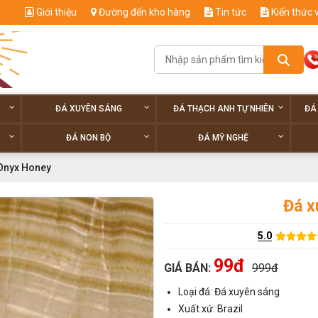
Giới thiệu
Đường đến kho hàng
Tin tức
Kiến thức 
ĐÁ XUYÊN SÁNG
ĐÁ THẠCH ANH TỰ NHIÊN
ĐÁ
ĐÁ NON BỘ
ĐÁ MỸ NGHỆ
 Onyx Honey
Đá x
5.0
99đ
GIÁ BÁN:
999đ
Loại đá: Đá xuyên sáng
Xuất xứ: Brazil