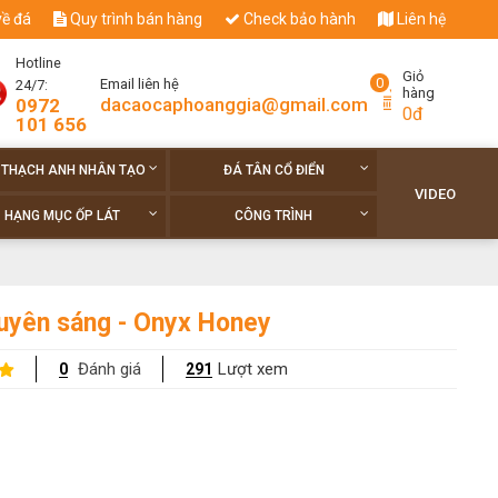
về đá
Quy trình bán hàng
Check bảo hành
Liên hệ
Hotline
Giỏ
0
Email liên hệ
24/7:
hàng
dacaocaphoanggia@gmail.com
0972
0đ
101 656
 THẠCH ANH NHÂN TẠO
ĐÁ TÂN CỔ ĐIỂN
VIDEO
HẠNG MỤC ỐP LÁT
CÔNG TRÌNH
uyên sáng - Onyx Honey
Đánh giá
Lượt xem
0
291