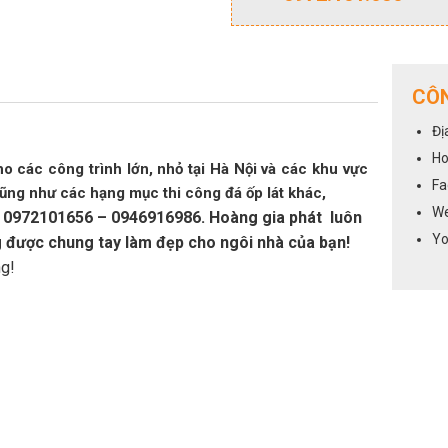
CÔN
Đị
Ho
ho các công trình lớn, nhỏ tại Hà Nội và các khu vực
Fa
cũng như các hạng mục thi công đá ốp lát khác,
We
ine: 0972101656 – 0946916986. Hoàng gia phát luôn
Yo
g được chung tay làm đẹp cho ngôi nhà của bạn!
ng!