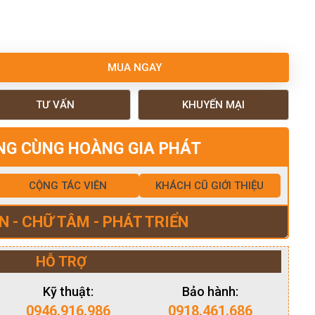
MUA NGAY
TƯ VẤN
KHUYẾN MẠI
NG CÙNG HOÀNG GIA PHÁT
CỘNG TÁC VIÊN
KHÁCH CŨ GIỚI THIỆU
N - CHỮ TÂM - PHÁT TRIỂN
HỖ TRỢ
Kỹ thuật:
Bảo hành:
0946.916.986
0918.461.686