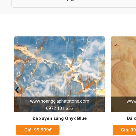
www.hoanggiaphatstone.com
www.
0972 101 656
Đá xuyên sáng Honey Onyx
Giá: 99,999đ
Giá: 9