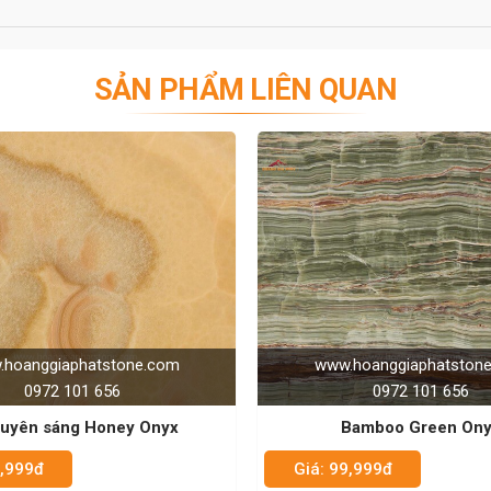
SẢN PHẨM LIÊN QUAN
GIẢM 90%
hoanggiaphatstone.com
www.hoanggiaphatston
0972 101 656
0972 101 656
Bamboo Green Onyx
Đá xuyên sáng - Onyx 
9,999đ
Giá: 99,999đ
Giá: