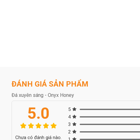
ĐÁNH GIÁ SẢN PHẨM
Đá xuyên sáng - Onyx Honey
5.0
5
4
3
2
Chưa có đánh giá nào.
1