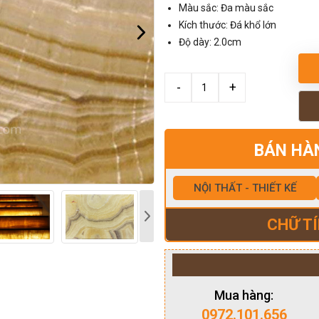
Màu sắc: Đa màu sắc
Kích thước: Đá khổ lớn
Độ dày: 2.0cm
BÁN HÀ
NỘI THẤT - THIẾT KẾ
CHỮ TÍ
Mua hàng:
0972.101.656