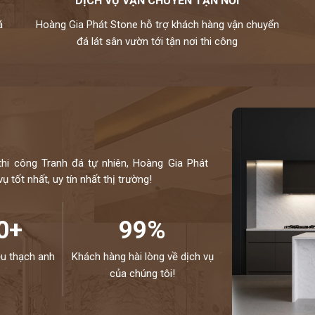
DỊCH VỤ VẬN CHUYỂN TẬN NƠI
á
Hoàng Gia Phát Stone hỗ trợ khách hàng vận chuyển
đá lát sân vườn tới tận nơi thi công
thi công Tranh đá tự nhiên, Hoàng Gia Phát
 tốt nhất, uy tín nhất thị trường!
0+
99%
ệu thạch anh
Khách hàng hài lòng về dịch vụ
của chúng tôi!