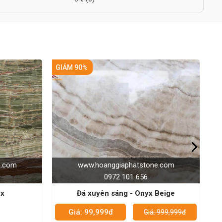
e.com
www.hoanggiaphatstone.com
0972 101 656
Beige
Đá xuyên sáng - onyx trắng ngọc
Giá: 99,999đ
 999,999đ