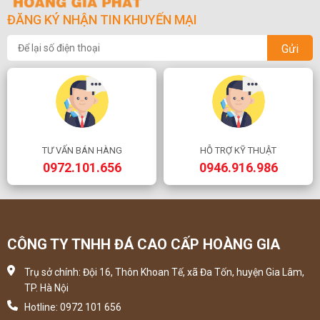
ĐĂNG KÝ NHẬN TIN KHUYẾN MẠI
Gửi
TƯ VẤN BÁN HÀNG
HỖ TRỢ KỸ THUẬT
0972.101.656
0946.916.986
CÔNG TY TNHH ĐÁ CAO CẤP HOÀNG GIA
Trụ sở chính: Đội 16, Thôn Khoan Tế, xã Đa Tốn, huyện Gia Lâm,
TP. Hà Nội
Hotline: 0972 101 656