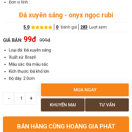
Đơn vị tính :
Đá xuyên sáng - onyx ngọc rubi
5.0
0
Đánh giá
283
Lượt xem
99đ
GIÁ BÁN:
999đ
Loại đá: Đá xuyên sáng
Xuất xứ: Brazil
Màu sắc: Đa màu sắc
Kích thước: Đá khổ lớn
Độ dày: 2.0cm
MUA NGAY
KHUYẾN MẠI
TƯ VẤN
BÁN HÀNG CÙNG HOÀNG GIA PHÁT