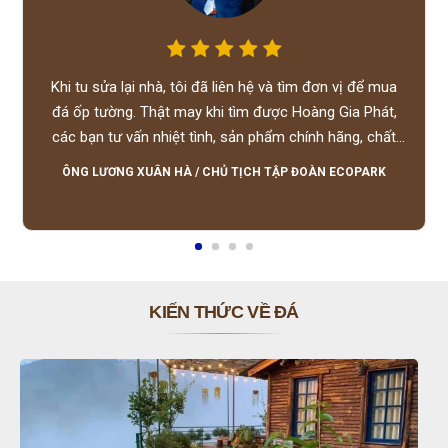
Khi tu sửa lại nhà, tôi đã liên hệ và tìm đơn vị để mua
đá ốp tường. Thật may khi tìm được Hoàng Gia Phát,
các bạn tư vấn nhiệt tình, sản phẩm chính hãng, chất
lượng tốt, giá hợp lý, hỗ trợ tận tình.
ÔNG LƯƠNG XUÂN HÀ
/
CHỦ TỊCH TẬP ĐOÀN ECOPARK
KIẾN THỨC VỀ ĐÁ