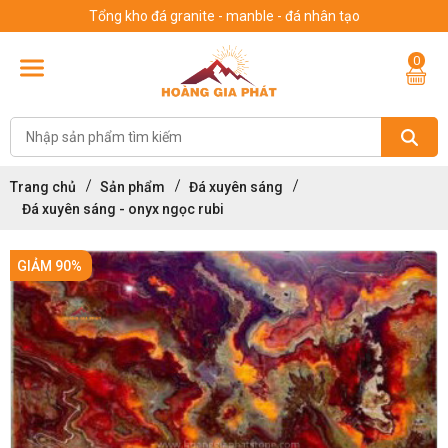
Tổng kho đá granite - manble - đá nhân tạo
0
Trang chủ
Sản phẩm
Đá xuyên sáng
Đá xuyên sáng - onyx ngọc rubi
GIẢM 90%