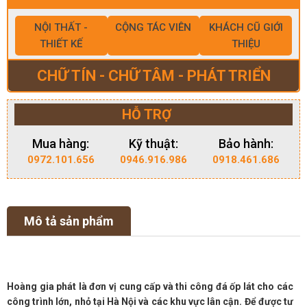
NỘI THẤT -
CỘNG TÁC VIÊN
KHÁCH CŨ GIỚI
THIẾT KẾ
THIỆU
CHỮ TÍN - CHỮ TÂM - PHÁT TRIỂN
HỖ TRỢ
Mua hàng:
Kỹ thuật:
Bảo hành:
0972.101.656
0946.916.986
0918.461.686
Mô tả sản phẩm
Hoàng gia phát là đơn vị cung cấp và thi công đá ốp lát cho các
công trình lớn, nhỏ tại Hà Nội và các khu vực lân cận. Để được tư