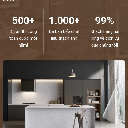
trường!
500+
1.000+
99%
Dự án thi công
Đá bàn bếp chất
Khách hàng hài
toàn quốc mỗi
liệu thạch anh
lòng về dịch vụ
năm!
của chúng tôi!