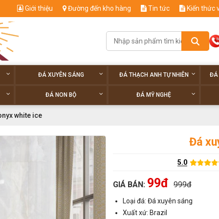
Giới thiệu
Đường đến kho hàng
Tin tức
Kiến thức 
ĐÁ XUYÊN SÁNG
ĐÁ THẠCH ANH TỰ NHIÊN
ĐÁ
ĐÁ NON BỘ
ĐÁ MỸ NGHỆ
onyx white ice
Đá xu
5.0
99đ
GIÁ BÁN:
999đ
Loại đá: Đá xuyên sáng
Xuất xứ: Brazil