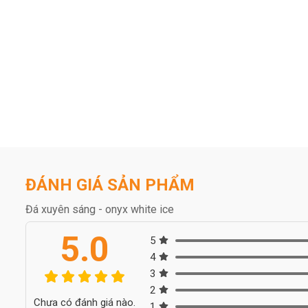
ĐÁNH GIÁ SẢN PHẨM
Đá xuyên sáng - onyx white ice
5.0
5
4
3
2
Chưa có đánh giá nào.
1