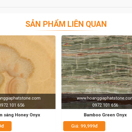
SẢN PHẨM LIÊN QUAN
GIẢM 90%
hoanggiaphatstone.com
www.hoanggiaphatston
0972 101 656
0972 101 656
Bamboo Green Onyx
Đá xuyên sáng - Onyx 
9,999đ
Giá: 99,999đ
Giá: