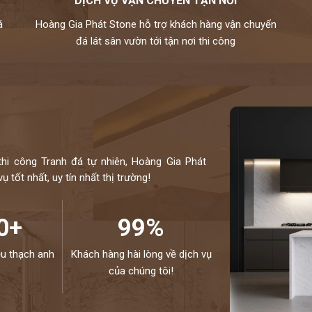
DỊCH VỤ VẬN CHUYỂN TẬN NƠI
á
Hoàng Gia Phát Stone hỗ trợ khách hàng vận chuyển
đá lát sân vườn tới tận nơi thi công
thi công Tranh đá tự nhiên, Hoàng Gia Phát
 tốt nhất, uy tín nhất thị trường!
0+
99%
ệu thạch anh
Khách hàng hài lòng về dịch vụ
của chúng tôi!