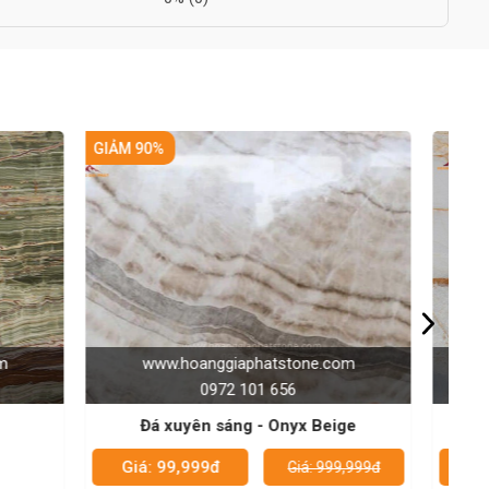
e.com
www.hoanggiaphatstone.com
0972 101 656
Beige
Đá xuyên sáng - onyx trắng ngọc
Giá: 99,999đ
 999,999đ