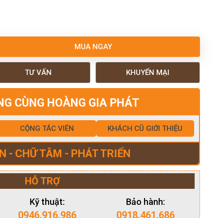
MUA NGAY
TƯ VẤN
KHUYẾN MẠI
NG CÙNG HOÀNG GIA PHÁT
CỘNG TÁC VIÊN
KHÁCH CŨ GIỚI THIỆU
N - CHỮ TÂM - PHÁT TRIỂN
HỖ TRỢ
Kỹ thuật:
Bảo hành:
0946.916.986
0918.461.686