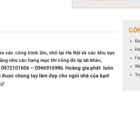
CÔN
Đị
Ho
ho các công trình lớn, nhỏ tại Hà Nội và các khu vực
Fa
cũng như các hạng mục thi công đá ốp lát khác,
We
ine: 0972101656 – 0946916986. Hoàng gia phát luôn
Yo
g được chung tay làm đẹp cho ngôi nhà của bạn!
ng!