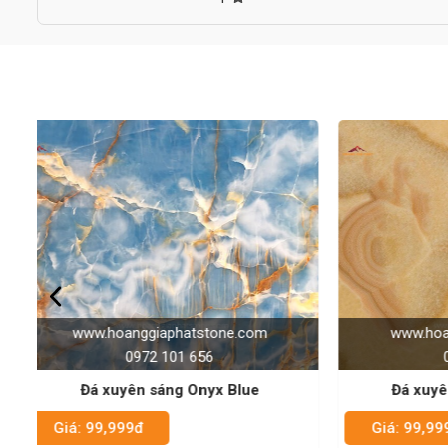
www.hoanggiaphatstone.com
www.
0972 101 656
Đá xuyên sáng Honey Onyx
Giá: 99,999đ
Giá: 9