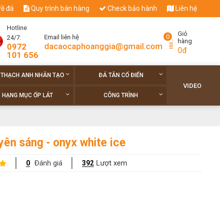
về đá
Quy trình bán hàng
Check bảo hành
Liên hệ
Hotline
Giỏ
0
Email liên hệ
24/7:
hàng
dacaocaphoanggia@gmail.com
0972
0đ
101 656
 THẠCH ANH NHÂN TẠO
ĐÁ TÂN CỔ ĐIỂN
VIDEO
HẠNG MỤC ỐP LÁT
CÔNG TRÌNH
yên sáng - onyx white ice
Đánh giá
Lượt xem
0
392