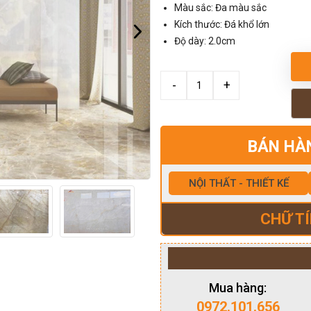
Màu sắc: Đa màu sắc
Kích thước: Đá khổ lớn
Độ dày: 2.0cm
BÁN HÀ
NỘI THẤT - THIẾT KẾ
CHỮ TÍ
Mua hàng:
0972.101.656