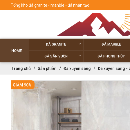
Tổng kho đá granite - manble - đá nhân tạo
ĐÁ GRANITE
ĐÁ MARBLE
HOME
ĐÁ SÂN VƯỜN
ĐÁ PHONG THỦY
Trang chủ
Sản phẩm
Đá xuyên sáng
Đá xuyên sáng - 
GIẢM 90%