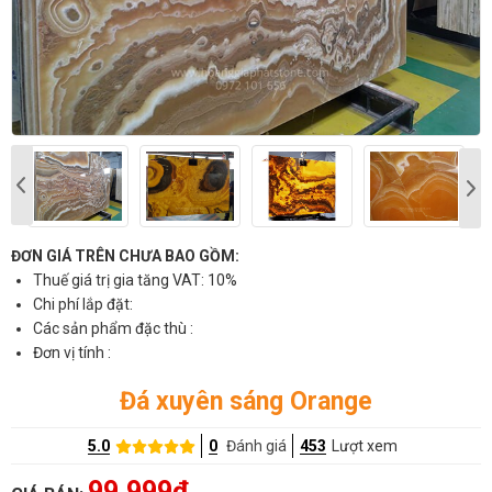
ĐƠN GIÁ TRÊN CHƯA BAO GỒM:
Thuế giá trị gia tăng VAT: 10%
Chi phí lắp đặt:
Các sản phẩm đặc thù :
Đơn vị tính :
Đá xuyên sáng Orange
5.0
0
Đánh giá
453
Lượt xem
99,999đ