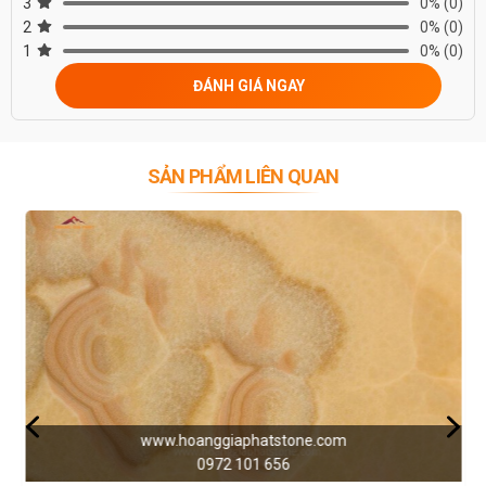
3
0%
(0)
2
0%
(0)
1
0%
(0)
ĐÁNH GIÁ NGAY
SẢN PHẨM LIÊN QUAN
www.hoanggiaphatstone.com
0972 101 656