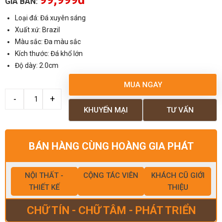
GIÁ BÁN:
Loại đá: Đá xuyên sáng
Xuất xứ: Brazil
Màu sắc: Đa màu sắc
Kích thước: Đá khổ lớn
Độ dày: 2.0cm
MUA NGAY
KHUYẾN MẠI
TƯ VẤN
BÁN HÀNG CÙNG HOÀNG GIA PHÁT
NỘI THẤT -
CỘNG TÁC VIÊN
KHÁCH CŨ GIỚI
THIẾT KẾ
THIỆU
CHỮ TÍN - CHỮ TÂM - PHÁT TRIỂN