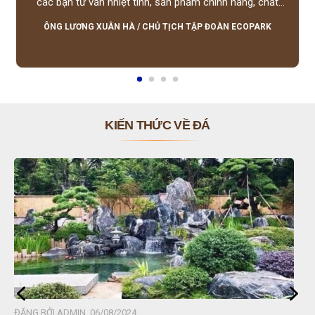
các bạn tư vấn nhiệt tình, sản phẩm chính hãng, chất
lượng tốt, giá hợp lý, hỗ trợ tận tình.
ÔNG LƯƠNG XUÂN HÀ
/
CHỦ TỊCH TẬP ĐOÀN ECOPARK
KIẾN THỨC VỀ ĐÁ
ĐĂNG BỞI ADMIN, 06/08/2024