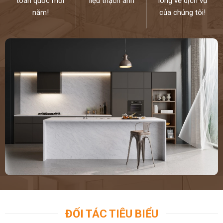
toàn quốc mỗi
liệu thạch anh
lòng về dịch vụ
năm!
của chúng tôi!
ĐỐI TÁC TIÊU BIỂU