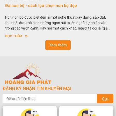
Đá non bộ - cách lựa chọn non bộ đẹp
Hòn non bộ được biết đến là một nghệ thuật xây dựng, sắp đặt,
thu nhỏ, đưa mô hình những ngọn núi to lớn ngoài tự nhiên vào
trong các vườn cảnh. Hay nói một cách khác, người ta gọi là “giả
sơn”. Nghệ thuật hòn non bộ nhằm phục vụ cho mục đích thưởng
ĐỌC THÊM
ngoạn và phong thủy trong cuộc sống.
Xem thêm
ĐĂNG KÝ NHẬN TIN KHUYẾN MẠI
Gửi