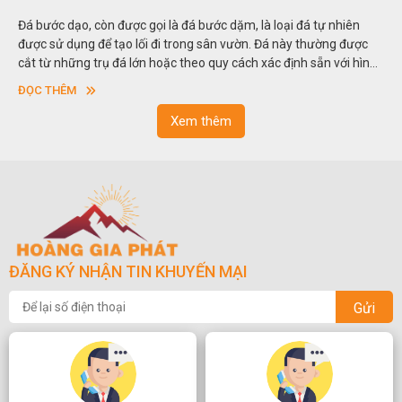
Hòn non bộ được biết đến là một nghệ thuật xây dựng, sắp đặt,
thu nhỏ, đưa mô hình những ngọn núi to lớn ngoài tự nhiên vào
trong các vườn cảnh. Hay nói một cách khác, người ta gọi là “giả
sơn”. Nghệ thuật hòn non bộ nhằm phục vụ cho mục đích thưởng
ĐỌC THÊM
ngoạn và phong thủy trong cuộc sống.
Xem thêm
ĐĂNG KÝ NHẬN TIN KHUYẾN MẠI
Gửi