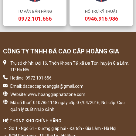
TƯ VẤN BÁN HÀNG
HỖ TRỢ KỸ THUẬT
0972.101.656
0946.916.986
CÔNG TY TNHH ĐÁ CAO CẤP HOÀNG GIA
Trụ sở chính: Đội 16, Thôn Khoan Tế, xã Đa Tốn, huyện Gia Lâm,
TP. Hà Nội
Hotline: 0972 101 656
Email: dacaocaphoanggia@gmail.com
Website: www.hoanggiaphatstone.com
Mã số thuế: 0107851148 ngày cấp 07/04/2016, Nơi cấp: Cục
quản lý xuất nhập cảnh
HỆ THỐNG KHO CHÍNH HÃNG:
Số 1 - Ngõ 61 - Đường giáp hải - Đa tốn - Gia Lâm - Hà Nội
KCN Châu sơn - TP Phủ Lý - Hà Nam