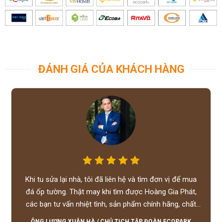
ĐÁNH GIÁ CỦA KHÁCH HÀNG
Khi tu sửa lại nhà, tôi đã liên hệ và tìm đơn vị để mua
đá ốp tường. Thật may khi tìm được Hoàng Gia Phát,
các bạn tư vấn nhiệt tình, sản phẩm chính hãng, chất
lượng tốt, giá hợp lý, hỗ trợ tận tình.
ÔNG LƯƠNG XUÂN HÀ
/
CHỦ TỊCH TẬP ĐOÀN ECOPARK