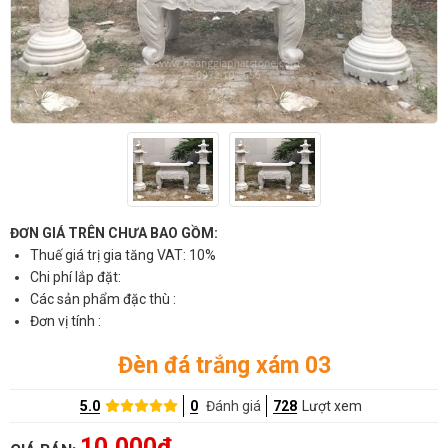
ĐƠN GIÁ TRÊN CHƯA BAO GỒM:
Thuế giá trị gia tăng VAT: 10%
Chi phí lắp đặt:
Các sản phẩm đặc thù :
Đơn vị tính :
Đèn đá trắng xám 03
5.0
0
Đánh giá
728
Lượt xem
10,000đ