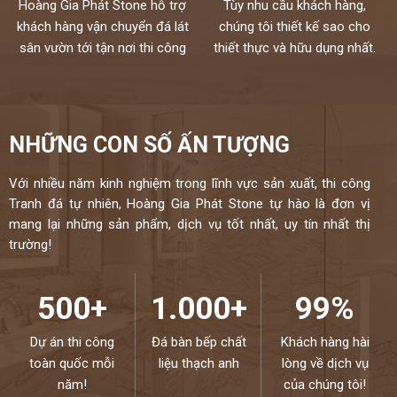
Hoàng Gia Phát Stone hỗ trợ
Tùy nhu cầu khách hàng,
khách hàng vận chuyển đá lát
chúng tôi thiết kế sao cho
sân vườn tới tận nơi thi công
thiết thực và hữu dụng nhất.
NHỮNG CON SỐ ẤN TƯỢNG
Với nhiều năm kinh nghiệm trong lĩnh vực sản xuất, thi công
Tranh đá tự nhiên, Hoàng Gia Phát Stone tự hào là đơn vị
mang lại những sản phẩm, dịch vụ tốt nhất, uy tín nhất thị
trường!
500+
1.000+
99%
Dự án thi công
Đá bàn bếp chất
Khách hàng hài
toàn quốc mỗi
liệu thạch anh
lòng về dịch vụ
năm!
của chúng tôi!