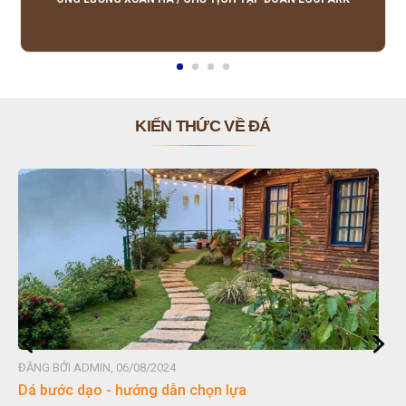
KIẾN THỨC VỀ ĐÁ
ĐĂNG BỞI ADMIN, 06/08/2024
Đá non bộ - cách lựa chọn non bộ đẹp