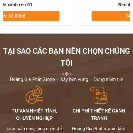
Đèn đá xanh đen 03
Giá: 10,000đ
TẠI SAO CÁC BẠN NÊN CHỌN CHÚNG
TÔI
Hoàng Gia Phát Stone – Xây bền vững – Dựng niềm tin!
TƯ VẤN NHIỆT TÌNH,
CHI PHÍ THIẾT KẾ CẠNH
CHUYÊN NGHIỆP
TRANH
Luôn sẵn sàng lắng nghe để
Hoàng Gia Phát Stone đảm