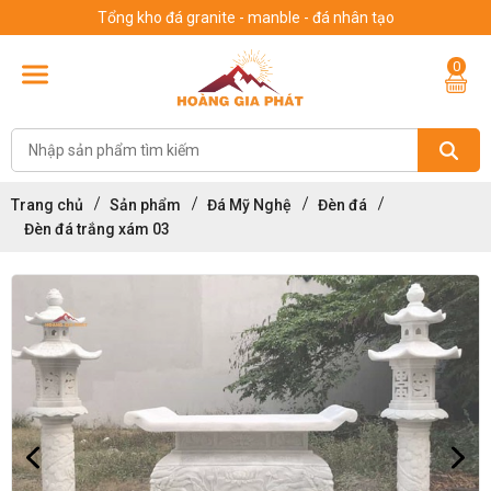
Tổng kho đá granite - manble - đá nhân tạo
0
Trang chủ
Sản phẩm
Đá Mỹ Nghệ
Đèn đá
Đèn đá trắng xám 03