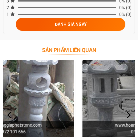
3
0%
(0)
2
0%
(0)
1
0%
(0)
ĐÁNH GIÁ NGAY
SẢN PHẨM LIÊN QUAN
www.hoanggiaphatstone.com
0972 101 656