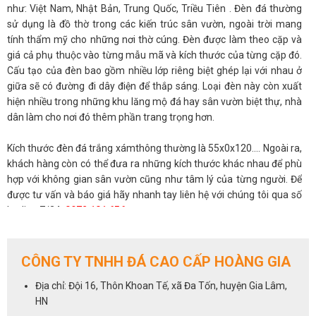
như: Việt Nam, Nhật Bản, Trung Quốc, Triều Tiên . Đèn đá thường
sử dụng là đồ thờ trong các kiến trúc sân vườn, ngoài trời mang
tính thẩm mỹ cho những nơi thờ cúng. Đèn được làm theo cặp và
giá cả phụ thuộc vào từng mẫu mã và kích thước của từng cặp đó.
Cấu tạo của đèn bao gồm nhiều lớp riêng biệt ghép lại với nhau ở
giữa sẽ có đường đi dây điện để thắp sáng. Loại đèn này còn xuất
hiện nhiều trong những khu lăng mộ đá hay sân vườn biệt thự, nhà
dân làm cho nơi đó thêm phần trang trọng hơn.
Kích thước đèn đá trắng xámthông thường là 55x0x120.... Ngoài ra,
khách hàng còn có thể đưa ra những kích thước khác nhau để phù
hợp với không gian sân vườn cũng như tâm lý của từng người. Để
được tư vấn và báo giá hãy nhanh tay liên hệ với chúng tôi qua số
hotline 7/24:
0972 101 656
CÔNG TY TNHH ĐÁ CAO CẤP HOÀNG GIA
Địa chỉ: Đội 16, Thôn Khoan Tế, xã Đa Tốn, huyện Gia Lâm,
HN