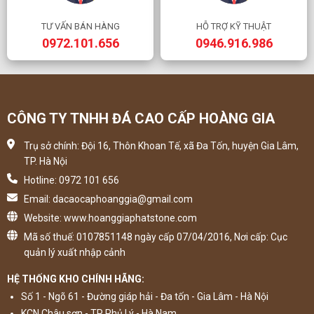
TƯ VẤN BÁN HÀNG
HỖ TRỢ KỸ THUẬT
0972.101.656
0946.916.986
CÔNG TY TNHH ĐÁ CAO CẤP HOÀNG GIA
Trụ sở chính: Đội 16, Thôn Khoan Tế, xã Đa Tốn, huyện Gia Lâm,
TP. Hà Nội
Hotline: 0972 101 656
Email: dacaocaphoanggia@gmail.com
Website: www.hoanggiaphatstone.com
Mã số thuế: 0107851148 ngày cấp 07/04/2016, Nơi cấp: Cục
quản lý xuất nhập cảnh
HỆ THỐNG KHO CHÍNH HÃNG:
Số 1 - Ngõ 61 - Đường giáp hải - Đa tốn - Gia Lâm - Hà Nội
KCN Châu sơn - TP Phủ Lý - Hà Nam