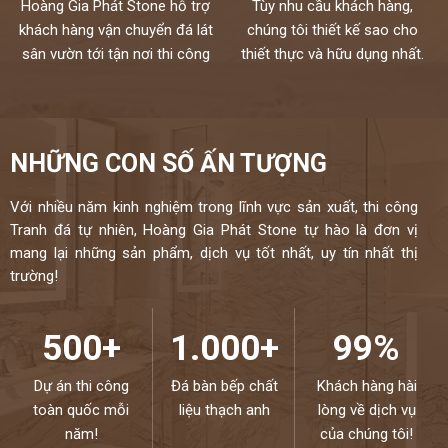
Hoàng Gia Phát Stone hỗ trợ
Tùy nhu cầu khách hàng,
khách hàng vận chuyển đá lát
chúng tôi thiết kế sao cho
sân vườn tới tận nơi thi công
thiết thực và hữu dụng nhất.
NHỮNG CON SỐ ẤN TƯỢNG
Với nhiều năm kinh nghiệm trong lĩnh vực sản xuất, thi công
Tranh đá tự nhiên, Hoàng Gia Phát Stone tự hào là đơn vị
mang lại những sản phẩm, dịch vụ tốt nhất, uy tín nhất thị
trường!
500+
1.000+
99%
Dự án thi công
Đá bàn bếp chất
Khách hàng hài
toàn quốc mỗi
liệu thạch anh
lòng về dịch vụ
năm!
của chúng tôi!