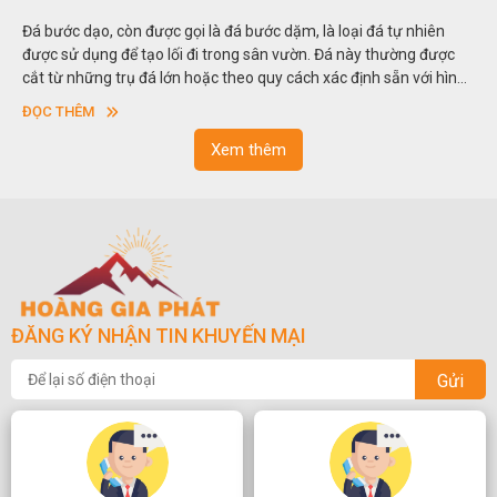
 bước dặm, là loại đá tự nhiên
Hòn non bộ được biết đến là một ng
g sân vườn. Đá này thường được
thu nhỏ, đưa mô hình những ngọn nú
eo quy cách xác định sẵn với hình
trong các vườn cảnh. Hay nói một cá
 độ dày khác nhau.
sơn”. Nghệ thuật hòn non bộ nhằm
ĐỌC THÊM
ngoạn và phong thủy trong cuộc số
Xem thêm
ĐĂNG KÝ NHẬN TIN KHUYẾN MẠI
Gửi