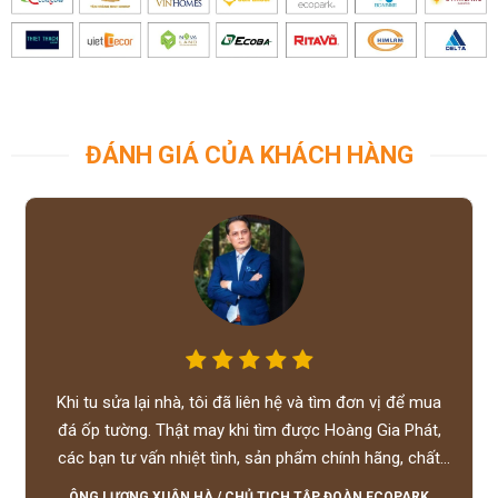
ĐÁNH GIÁ CỦA KHÁCH HÀNG
Khi tu sửa lại nhà, tôi đã liên hệ và tìm đơn vị để mua
đá ốp tường. Thật may khi tìm được Hoàng Gia Phát,
các bạn tư vấn nhiệt tình, sản phẩm chính hãng, chất
lượng tốt, giá hợp lý, hỗ trợ tận tình.
ÔNG LƯƠNG XUÂN HÀ
/
CHỦ TỊCH TẬP ĐOÀN ECOPARK