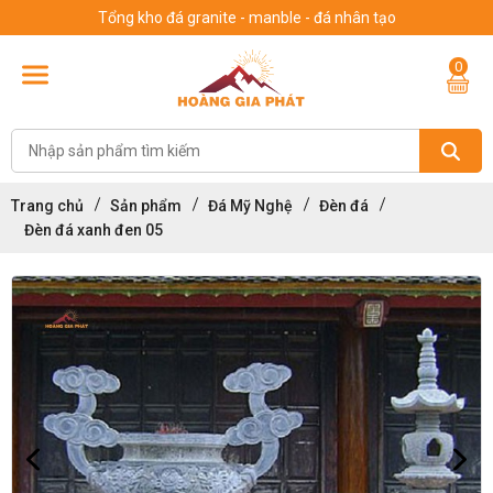
Tổng kho đá granite - manble - đá nhân tạo
0
Trang chủ
Sản phẩm
Đá Mỹ Nghệ
Đèn đá
Đèn đá xanh đen 05