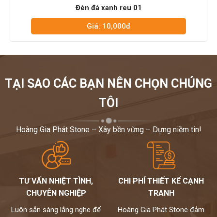
 reu 01
Đèn đá xanh đe
000đ
Giá: 10,000
TẠI SAO CÁC BẠN NÊN CHỌN CHÚNG
TÔI
Hoàng Gia Phát Stone – Xây bền vững – Dựng niềm tin!
TƯ VẤN NHIỆT TÌNH,
CHI PHÍ THIẾT KẾ CẠNH
CHUYÊN NGHIỆP
TRANH
Luôn sẵn sàng lắng nghe để
Hoàng Gia Phát Stone đảm