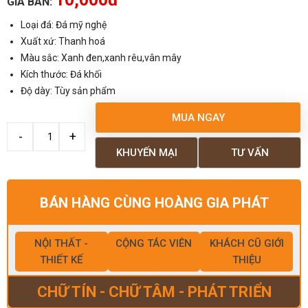
GIÁ BÁN:
Loại đá: Đá mỹ nghệ
Xuất xứ: Thanh hoá
Màu sắc: Xanh đen,xanh rêu,vân mây
Kích thước: Đá khối
Độ dày: Tùy sản phẩm
MUA NGAY
KHUYẾN MẠI
TƯ VẤN
BÁN HÀNG CÙNG HOÀNG GIA PHÁT
NỘI THẤT -
CỘNG TÁC VIÊN
KHÁCH CŨ GIỚI
THIẾT KẾ
THIỆU
CHỮ TÍN - CHỮ TÂM - PHÁT TRIỂN