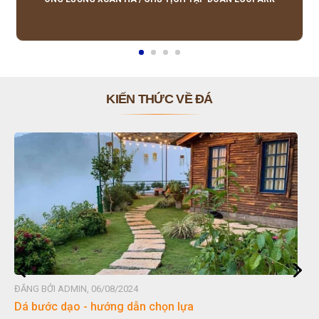
KIẾN THỨC VỀ ĐÁ
ĐĂNG BỞI ADMIN, 06/08/2024
họn lựa
Đá non bộ - cách lựa chọn no