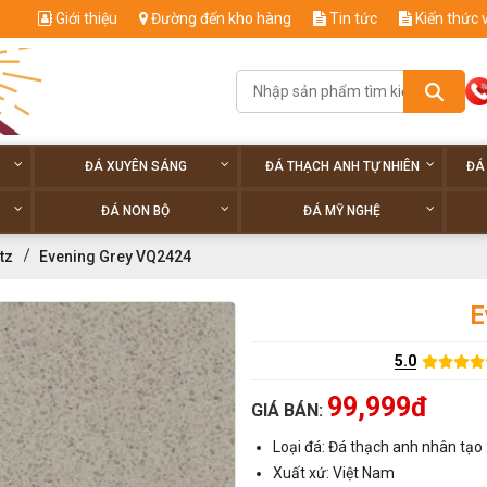
Giới thiệu
Đường đến kho hàng
Tin tức
Kiến thức 
ĐÁ XUYÊN SÁNG
ĐÁ THẠCH ANH TỰ NHIÊN
ĐÁ
ĐÁ NON BỘ
ĐÁ MỸ NGHỆ
tz
Evening Grey VQ2424
E
5.0
99,999đ
GIÁ BÁN:
Loại đá: Đá thạch anh nhân tạo
Xuất xứ: Việt Nam