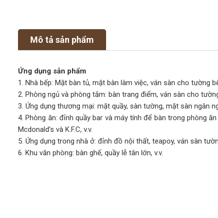
Mô tả sản phẩm
Ứng dụng sản phẩm
1. Nhà bếp: Mặt bàn tủ, mặt bàn làm việc, ván sàn cho tường bếp
2. Phòng ngủ và phòng tắm: bàn trang điểm, ván sàn cho tường
3. Ứng dụng thương mại: mặt quầy, sàn tường, mặt sàn ngân ngâ
4. Phòng ăn: đỉnh quầy bar và máy tính để bàn trong phòng ăn
Mcdonald’s và K.F.C, v.v.
5. Ứng dụng trong nhà ở: đỉnh đồ nội thất, teapoy, ván sàn tường
6. Khu văn phòng: bàn ghế, quầy lễ tân lớn, v.v.