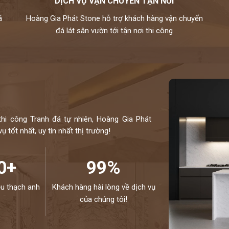
DỊCH VỤ VẬN CHUYỂN TẬN NƠI
á
Hoàng Gia Phát Stone hỗ trợ khách hàng vận chuyển
đá lát sân vườn tới tận nơi thi công
thi công Tranh đá tự nhiên, Hoàng Gia Phát
 tốt nhất, uy tín nhất thị trường!
0+
99%
ệu thạch anh
Khách hàng hài lòng về dịch vụ
của chúng tôi!