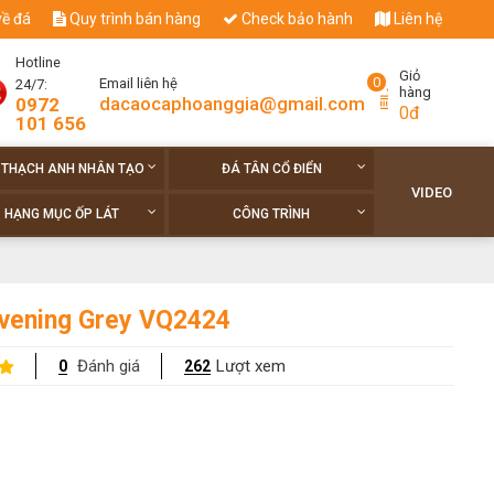
về đá
Quy trình bán hàng
Check bảo hành
Liên hệ
Hotline
Giỏ
0
Email liên hệ
24/7:
hàng
dacaocaphoanggia@gmail.com
0972
0đ
101 656
 THẠCH ANH NHÂN TẠO
ĐÁ TÂN CỔ ĐIỂN
VIDEO
HẠNG MỤC ỐP LÁT
CÔNG TRÌNH
vening Grey VQ2424
Đánh giá
Lượt xem
0
262