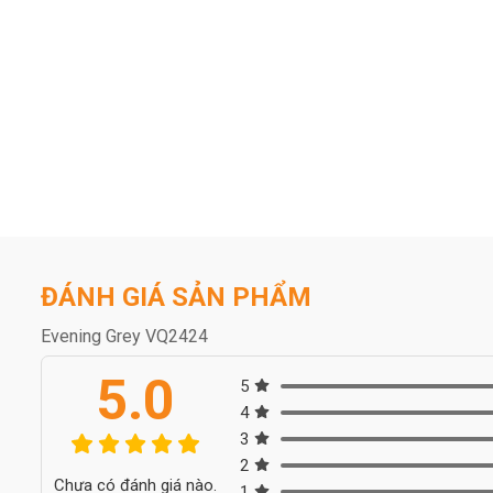
ĐÁNH GIÁ SẢN PHẨM
Evening Grey VQ2424
5.0
5
4
3
2
Chưa có đánh giá nào.
1