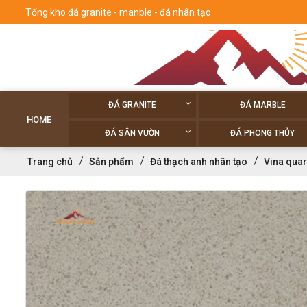
Tổng kho đá granite - manble - đá nhân tạo
ĐÁ GRANITE
ĐÁ MARBLE
HOME
ĐÁ SÂN VƯỜN
ĐÁ PHONG THỦY
Trang chủ
Sản phẩm
Đá thạch anh nhân tạo
Vina quar