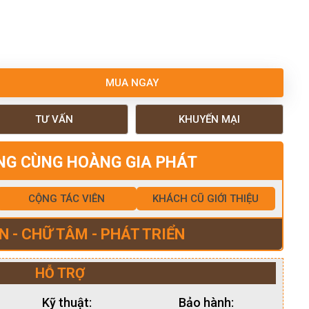
MUA NGAY
TƯ VẤN
KHUYẾN MẠI
NG CÙNG HOÀNG GIA PHÁT
CỘNG TÁC VIÊN
KHÁCH CŨ GIỚI THIỆU
N - CHỮ TÂM - PHÁT TRIỂN
HỖ TRỢ
Kỹ thuật:
Bảo hành: