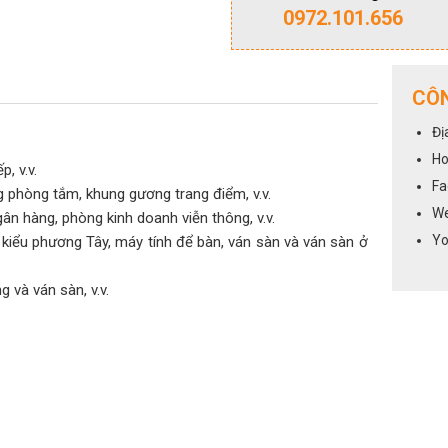
0972.101.656
CÔN
Đị
Ho
, v.v.
Fa
 phòng tắm, khung gương trang điểm, v.v.
We
n hàng, phòng kinh doanh viễn thông, v.v.
Yo
 kiểu phương Tây, máy tính để bàn, ván sàn và ván sàn ở
 và ván sàn, v.v.