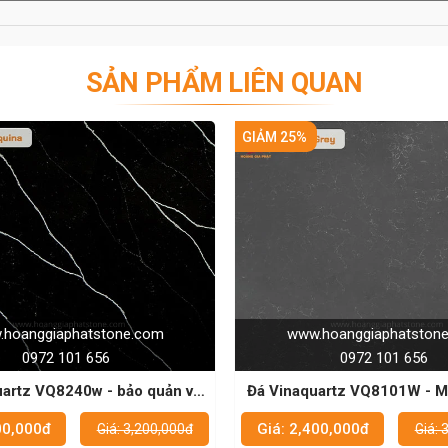
SẢN PHẨM LIÊN QUAN
GIẢM 25%
GIẢM 
om
www.hoanggiaphatstone.com
0972 101 656
uản và
Đá Vinaquartz VQ8101W - Mặt bàn bếp
đẹp và bền cho mọi gia đình
Giá: 2,400,000đ
Giá
0,000đ
Giá: 3,200,000đ