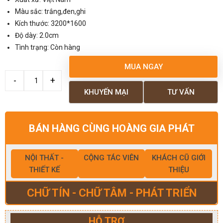
Màu sắc: trắng,đen,ghi
Kích thước: 3200*1600
Độ dày: 2.0cm
Tình trạng: Còn hàng
MUA NGAY
KHUYẾN MẠI
TƯ VẤN
BÁN HÀNG CÙNG HOÀNG GIA PHÁT
NỘI THẤT -
CỘNG TÁC VIÊN
KHÁCH CŨ GIỚI
THIẾT KẾ
THIỆU
CHỮ TÍN - CHỮ TÂM - PHÁT TRIỂN
HỖ TRỢ