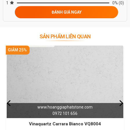
1
0%
(0)
ĐÁNH GIÁ NGAY
SẢN PHẨM LIÊN QUAN
GIẢM 25%
www.hoanggiaphatstone.com
w
0972 101 656
naquartz Carrara Bianco VQ8004
Đá Vinaquartz 