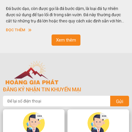
Đá bước dạo, còn được gọi là đá bước dặm, là loại đá tự nhiên
được sử dụng để tạo lối đi trong sân vườn. Đá này thường được
cắt từ những trụ đá lớn hoặc theo quy cách xác định sẵn với hình
vuông hoặc hình chữ nhật và có độ dày khác nhau.
ĐỌC THÊM
Xem thêm
ĐĂNG KÝ NHẬN TIN KHUYẾN MẠI
Gửi