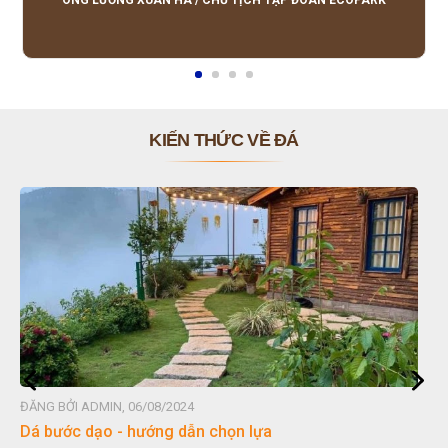
ÔNG LƯƠNG XUÂN HÀ
/
CHỦ TỊCH TẬP ĐOÀN ECOPARK
KIẾN THỨC VỀ ĐÁ
ĐĂNG BỞI ADMIN, 06/08/2024
Dá bước dạo - hướng dẫn chọn lựa