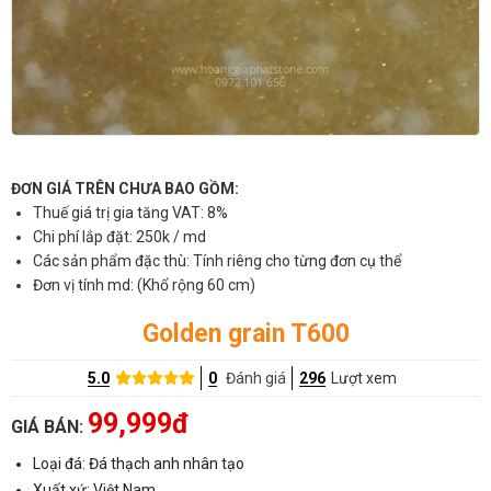
ĐƠN GIÁ TRÊN CHƯA BAO GỒM:
Thuế giá trị gia tăng VAT: 8%
Chi phí lắp đặt: 250k / md
Các sản phẩm đặc thù: Tính riêng cho từng đơn cụ thể
Đơn vị tính md: (Khổ rộng 60 cm)
Golden grain T600
5.0
0
Đánh giá
296
Lượt xem
99,999đ
GIÁ BÁN:
Loại đá: Đá thạch anh nhân tạo
Xuất xứ: Việt Nam