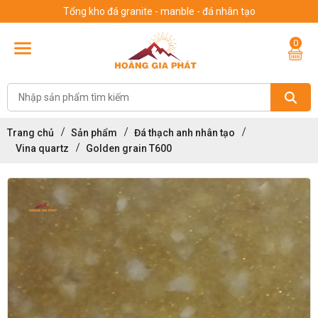
Tổng kho đá granite - manble - đá nhân tạo
0
Trang chủ
Sản phẩm
Đá thạch anh nhân tạo
Vina quartz
Golden grain T600