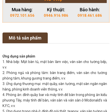
Mua hàng:
Kỹ thuật:
Bảo hành:
0972.101.656
0946.916.986
0918.461.686
Mô tả sản phẩm
Ứng dụng sản phẩm
1. Nhà bếp: Mặt bàn tủ, mặt bàn làm việc, ván sàn cho tường bếp,
v.v.
2. Phòng ngủ và phòng tắm: bàn trang điểm, ván sàn cho tường
phòng tắm, khung gương trang điểm, v.v.
3. Ứng dụng thương mại: mặt quầy, sàn tường, mặt sàn ngân ngân
hàng, phòng kinh doanh viễn thông, v.v.
4. Phòng ăn: đỉnh quầy bar và máy tính để bàn trong phòng ăn kiểu
phương Tây, máy tính để bàn, ván sàn và ván sàn ở Mcdonald’s và
K.F.C, v.v.
5. Ứng dụng trong nhà ở: đỉnh đồ nội thất, teapoy, ván sàn tường và