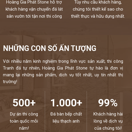
Hoàng Gia Phát Stone hỗ trợ
Tùy nhu cầu khách hàng,
khách hàng vận chuyển đá lát
chúng tôi thiết kế sao cho
sân vườn tới tận nơi thi công
thiết thực và hữu dụng nhất.
NHỮNG CON SỐ ẤN TƯỢNG
Với nhiều năm kinh nghiệm trong lĩnh vực sản xuất, thi công
Tranh đá tự nhiên, Hoàng Gia Phát Stone tự hào là đơn vị
mang lại những sản phẩm, dịch vụ tốt nhất, uy tín nhất thị
trường!
500+
1.000+
99%
Dự án thi công
Đá bàn bếp chất
Khách hàng hài
toàn quốc mỗi
liệu thạch anh
lòng về dịch vụ
năm!
của chúng tôi!