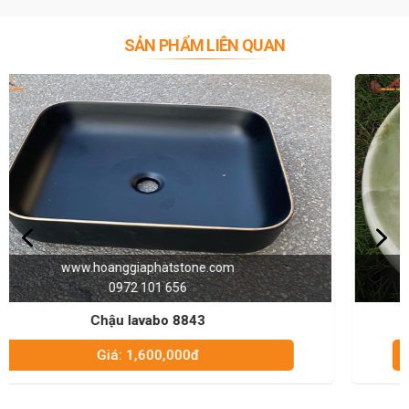
+ Nhựa UF cũng có độ bền cao, chịu lực tốt, chống xước, không bạc
màu, giá thành cao hơn nên thường được sử dụng với những bàn
SẢN PHẨM LIÊN QUAN
cầu cao cấp.
Chậu rửa (lavabo):
Đây là nhóm sản phẩm được sử dụng thường xuyên, tùy vào nhu
cầu của chủ đầu tư mà sử dụng các loại lavabo thiết kế khác nhau.
Cũng có một số chất liệu tạo nên lavabo như đồng, đá, đất nung
phủ men sứ và cũng có khi là Inox…
Nhưng việc lựa chọn chất liệu như thế nào cho phù hợp với không
gian sử dụng cũng là vấn để cần lưu ý. Ví dụ: Lavabo bằng đá sẽ rất
nặng nên sẽ không phù hợp với việc dùng để treo tường (gắn vào
tường) mà sẽ phù hợp khi để trên một mặt phẳng nhưu mặt tủ hay
mặt bàn đá. Thông dụng nhất cho đến thời điểm hiện tại thì vẫn là
www.hoanggiaphatstone.com
sử dụng lavabo là đất nung và phủ men sứ siêu mịn, bóng, nhẵn
0972 101 656
hay còn gọi là công nghệ Nano.
Vòi sen tắm và vòi lavabo:
Chậu lavabo cao cấp 8811
Chất liệu làm nên vòi, sen đạt tiêu chuẩn chất lượng thì hàm lượng
Giá: 1,400,000đ
đồng phải đạt từ 59-61%. Ngoài ra là các nguyên liệu khác như
gang, hợp kim kẽm… Vòi sen chất lượng là vòi sen được mạ cả
niken và crom để đảm bảo chống bị ăn mòn và cả tính năng sáng,