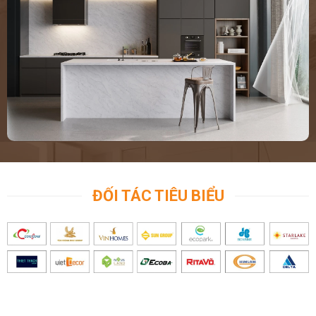
nếu như một ngày bạn không có không gian để vệ sinh, để tắm rửa,
nhất là đối với những ngày hè nắng nóng như hiện nay, thì cuộc
sống của bạn đâu còn có nhiều giá trị nữa nhỉ.
Thiết bị vệ sinh thủa sơ khai
Sự đơn giản đến từ việc thiết kế kiểu dáng sản phẩm, các sản phẩm
thuộc nhóm sứ như bồn cầu, chậu lavabo, chân sứ.
Bồn cầu thì chủ yếu là bồn cầu hai khối, bao gồm thân cầu (hay còn
gọi là chỗ để ngồi) và két nước. Phần kết nối giữa két nước và bàn
cầu còn phô, chênh, tạo ra kẽ hở rất rộng. Phần két nước nhiều khi
còn bị méo, nắp két cập kênh. Hoặc có thể là bàn cầu xổm, với
chủng loại sản phẩm này chủ yếu là dùng cho các khu công cộng
như nhà ga, trường học, bệnh viện.
Thời điểm này, các mẫu bàn cầu xổm còn rất thô sơ, men sần sùi,
ĐỐI TÁC TIÊU BIỂU
lỗ thoát nhiều khi bị méo mó… Còn các sản phẩm sứ khác thì trước
đây chưa thông dụng như: Bồn cầu thông minh hay bồn cầu có két
nước âm tường hoặc bệ tiểu nam, nữ… chưa xuất hiện nhiều ở các
công trình kể cả trong nhà hay ngoài khu công cộng. Các thiết kế
mang tính đơn sơ, cồng kềnh không có đường nét và không mang
tính nghệ thuật, nước men thì không bóng, nhẵn có khi còn sần sùi,
thô ráp đôi khi trên bề mặt xuất hiện nhiều nốt nhỏ li ti, hoặc những
lỗ nhỏ… lỗi đó được gọi là lỗi phôi hoặc có thể do khâu kiểm tra chất