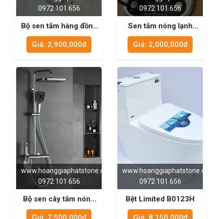
0972 101 656
0972 101 656
Bộ sen tắm hàng đồng
Sen tắm nóng lạnh
cao cấp KD51112
SC6812
Giá: 2,900,000đ
Giá: 2,000,000đ
www.hoanggiaphatstone.com
www.hoanggiaphatstone.com
0972 101 656
0972 101 656
Bộ sen cây tắm nóng
Bệt Limited B0123H
lạnh SC2246
Giá: 7,500,000đ
Giá: 8,150,000đ