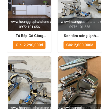
www.hoanggiaphatstone.com
www.hoanggiaphatstone.com
0972 101 656
0972 101 656
Tủ Bếp Gỗ Công
Sen tắm nóng lạnh
Nghiệp MDF Lõi Xanh
SC680311
Giá: 2,290,000đ
Giá: 2,800,000đ
Cao Cấp - TB1001
www.hoanggiaphatstone.com
www.hoanggiaphatstone.com