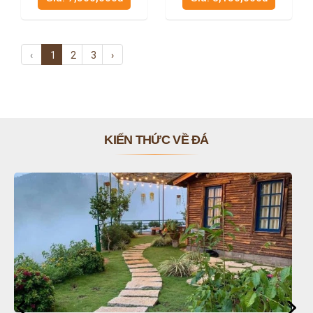
‹
1
2
3
›
KIẾN THỨC VỀ ĐÁ