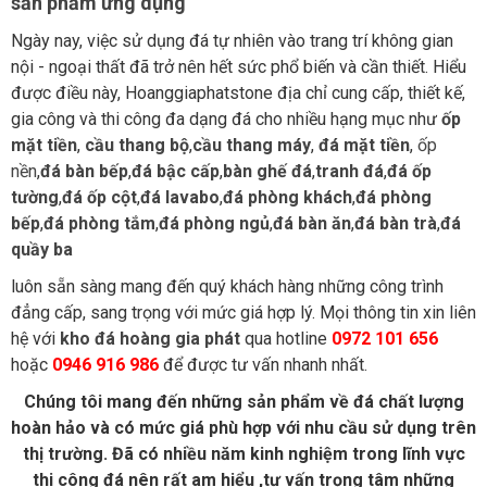
sản phẩm ứng dụng
Ngày nay, việc sử dụng đá tự nhiên vào trang trí không gian
nội - ngoại thất đã trở nên hết sức phổ biến và cần thiết. Hiểu
được điều này, Hoanggiaphatstone địa chỉ cung cấp, thiết kế,
gia công và thi công đa dạng đá cho nhiều hạng mục như
ốp
mặt tiền
,
cầu thang bộ
,
cầu thang máy
,
đá mặt tiền
,
ốp
nền
,
đá bàn bếp
,
đá bậc cấp
,
bàn ghế đá
,
tranh đá
,
đá ốp
tường
,
đá ốp cột
,
đá lavabo
,
đá phòng khách
,
đá phòng
bếp
,
đá phòng tắm
,
đá phòng ngủ
,
đá bàn ăn
,
đá bàn trà
,
đá
quầy ba
luôn sẵn sàng mang đến quý khách hàng những công trình
đẳng cấp, sang trọng với mức giá hợp lý. Mọi thông tin xin liên
hệ với
kho đá hoàng gia phát
qua hotline
0972 101 656
hoặc
0946 916 986
để được tư vấn nhanh nhất.
Chúng tôi mang đến những sản phẩm về đá chất lượng
hoàn hảo và có mức giá phù hợp với nhu cầu sử dụng trên
thị trường. Đã có nhiều năm kinh nghiệm trong lĩnh vực
thi công đá nên rất am hiểu ,tư vấn trọng tâm những