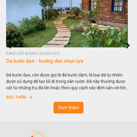
4
ĐĂNG BỞI ADMIN, 06/08/2024
ẫn chọn lựa
Đá non bộ - cách lựa chọ
à đá bước dặm, là loại đá tự nhiên
Hòn non bộ được biết đến là m
 trong sân vườn. Đá này thường được
thu nhỏ, đưa mô hình những ng
c theo quy cách xác định sẵn với hình
trong các vườn cảnh. Hay nói m
à có độ dày khác nhau.
sơn”. Nghệ thuật hòn non bộ 
ĐỌC THÊM
ngoạn và phong thủy trong cu
Xem thêm