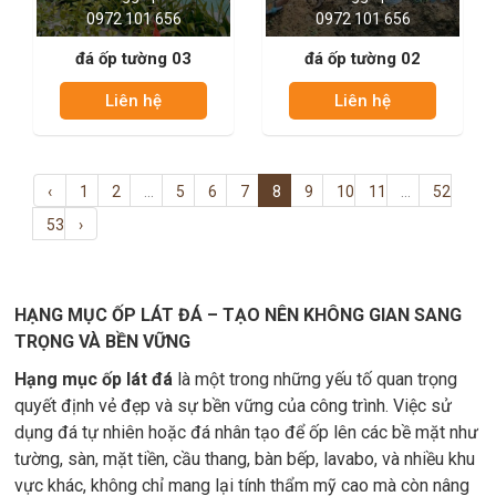
0972 101 656
0972 101 656
đá ốp tường 03
đá ốp tường 02
Liên hệ
Liên hệ
‹
1
2
...
5
6
7
8
9
10
11
...
52
53
›
HẠNG MỤC ỐP LÁT ĐÁ – TẠO NÊN KHÔNG GIAN SANG
TRỌNG VÀ BỀN VỮNG
Hạng mục ốp lát đá
là một trong những yếu tố quan trọng
quyết định vẻ đẹp và sự bền vững của công trình. Việc sử
dụng đá tự nhiên hoặc đá nhân tạo để ốp lên các bề mặt như
tường, sàn, mặt tiền, cầu thang, bàn bếp, lavabo, và nhiều khu
vực khác, không chỉ mang lại tính thẩm mỹ cao mà còn nâng