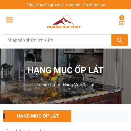
Tổng kho đá granite - manble - đá nhân tạo
0
HẠNG MỤC ỐP LÁT
Trang chủ
Hạng Mục Ốp Lát
HẠNG MỤC ỐP LÁT