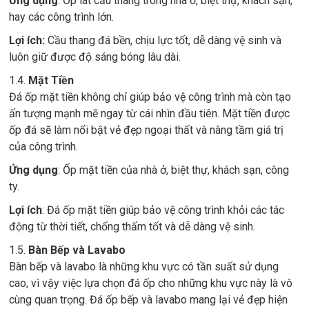
Ứng dụng
: Ốp lát cầu thang trong nhà ở, biệt thự, khách sạn,
hay các công trình lớn.
Lợi ích:
Cầu thang đá bền, chịu lực tốt, dễ dàng vệ sinh và
luôn giữ được độ sáng bóng lâu dài.
1.4.
Mặt Tiền
Đá ốp mặt tiền không chỉ giúp bảo vệ công trình mà còn tạo
ấn tượng mạnh mẽ ngay từ cái nhìn đầu tiên. Mặt tiền được
ốp đá sẽ làm nổi bật vẻ đẹp ngoại thất và nâng tầm giá trị
của công trình.
Ứng dụng
: Ốp mặt tiền của nhà ở, biệt thự, khách sạn, công
ty.
Lợi ích
: Đá ốp mặt tiền giúp bảo vệ công trình khỏi các tác
động từ thời tiết, chống thấm tốt và dễ dàng vệ sinh.
1.5.
Bàn Bếp và Lavabo
Bàn bếp và lavabo là những khu vực có tần suất sử dụng
cao, vì vậy việc lựa chọn đá ốp cho những khu vực này là vô
cùng quan trọng. Đá ốp bếp và lavabo mang lại vẻ đẹp hiện