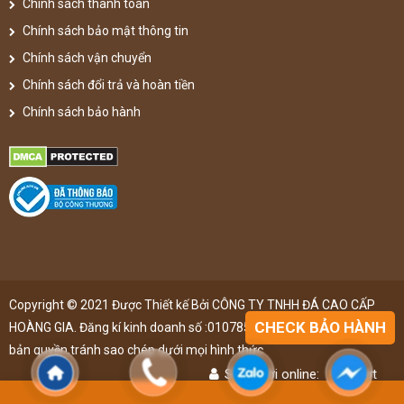
Chính sách thanh toán
Chính sách bảo mật thông tin
Chính sách vận chuyển
Chính sách đổi trả và hoàn tiền
Chính sách bảo hành
Copyright © 2021 Được Thiết kế Bởi CÔNG TY TNHH ĐÁ CAO CẤP
CHECK BẢO HÀNH
HOÀNG GIA. Đăng kí kinh doanh số :0107851148 ,đã được đăng kí
bản quyền,tránh sao chép dưới mọi hình thức
Số người online:
45
lượt
Lượt truy cập:
4891496
lượt