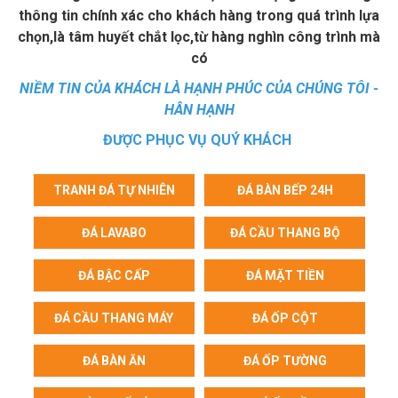
thông tin chính xác cho khách hàng trong quá trình lựa
chọn,là tâm huyết chắt lọc,từ hàng nghìn công trình mà
có
NIỀM TIN CỦA KHÁCH LÀ HẠNH PHÚC CỦA CHÚNG TÔI -
HÂN HẠNH
ĐƯỢC PHỤC VỤ QUÝ KHÁCH
TRANH ĐÁ TỰ NHIÊN
ĐÁ BÀN BẾP 24H
ĐÁ LAVABO
ĐÁ CẦU THANG BỘ
ĐÁ BẬC CẤP
ĐÁ MẶT TIỀN
ĐÁ CẦU THANG MÁY
ĐÁ ỐP CỘT
ĐÁ BÀN ĂN
ĐÁ ỐP TƯỜNG