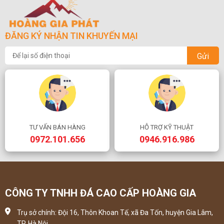
ĐĂNG KÝ NHẬN TIN KHUYẾN MẠI
Gửi
TƯ VẤN BÁN HÀNG
HỖ TRỢ KỸ THUẬT
0972.101.656
0946.916.986
CÔNG TY TNHH ĐÁ CAO CẤP HOÀNG GIA
Trụ sở chính: Đội 16, Thôn Khoan Tế, xã Đa Tốn, huyện Gia Lâm,
TP. Hà Nội