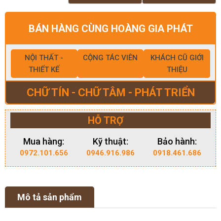
BÁN HÀNG CÙNG HOÀNG GIA PHÁT
NỘI THẤT -
CỘNG TÁC VIÊN
KHÁCH CŨ GIỚI
THIẾT KẾ
THIỆU
CHỮ TÍN - CHỮ TÂM - PHÁT TRIỂN
HỖ TRỢ
Mua hàng:
Kỹ thuật:
Bảo hành:
0972.101.656
0946.916.986
0918.461.686
Mô tả sản phẩm