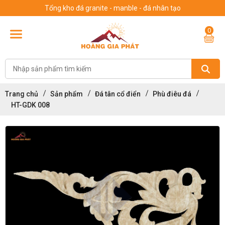
Tổng kho đá granite - manble - đá nhân tạo
0
Trang chủ
Sản phẩm
Đá tân cổ điển
Phù điêu đá
HT-GDK 008