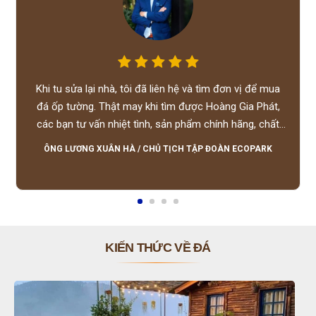
Khi tu sửa lại nhà, tôi đã liên hệ và tìm đơn vị để mua
đá ốp tường. Thật may khi tìm được Hoàng Gia Phát,
các bạn tư vấn nhiệt tình, sản phẩm chính hãng, chất
lượng tốt, giá hợp lý, hỗ trợ tận tình.
ÔNG LƯƠNG XUÂN HÀ
/
CHỦ TỊCH TẬP ĐOÀN ECOPARK
KIẾN THỨC VỀ ĐÁ