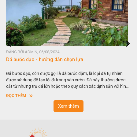
ĐĂNG BỞI ADMIN, 06/08/2024
Đá non bộ - cách lựa chọn non bộ đẹp
Hòn non bộ được biết đến là một nghệ thuật xây dựng, sắp đặt,
thu nhỏ, đưa mô hình những ngọn núi to lớn ngoài tự nhiên vào
trong các vườn cảnh. Hay nói một cách khác, người ta gọi là “giả
sơn”. Nghệ thuật hòn non bộ nhằm phục vụ cho mục đích thưởng
ĐỌC THÊM
ngoạn và phong thủy trong cuộc sống.
Xem thêm