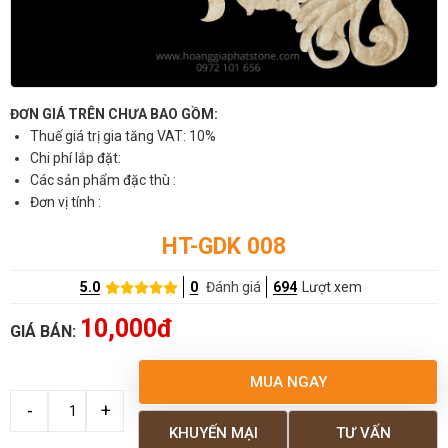
ĐƠN GIÁ TRÊN CHƯA BAO GỒM:
Thuế giá trị gia tăng VAT: 10%
Chi phí lắp đặt:
Các sản phẩm đặc thù :
Đơn vị tính :
HT-GDK 008
5.0
0
Đánh giá
694
Lượt xem
10,000đ
GIÁ BÁN:
MUA NGAY
KHUYẾN MẠI
TƯ VẤN