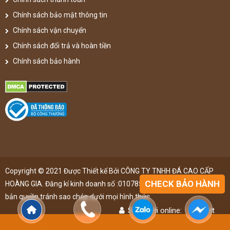
Chính sách bảo mật thông tin
Chính sách vận chuyển
Chính sách đổi trả và hoàn tiền
Chính sách bảo hành
Copyright © 2021 Được Thiết kế Bởi CÔNG TY TNHH ĐÁ CAO CẤP
CHECK BẢO HÀNH
HOÀNG GIA. Đăng kí kinh doanh số :0107851148 ,đã được đăng kí
bản quyền,tránh sao chép dưới mọi hình thức
Số người online:
46
lượt
Lượt truy cập:
4895791
lượt