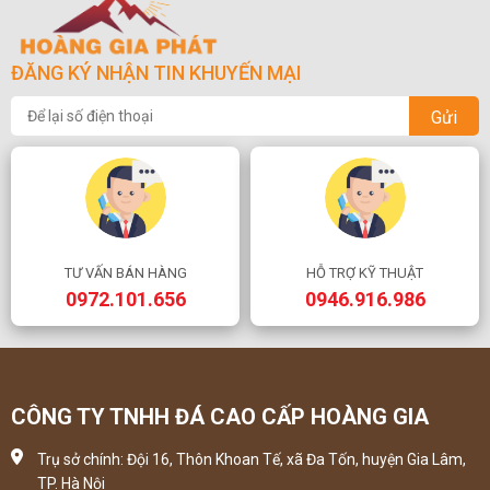
ĐĂNG KÝ NHẬN TIN KHUYẾN MẠI
Gửi
TƯ VẤN BÁN HÀNG
HỖ TRỢ KỸ THUẬT
0972.101.656
0946.916.986
CÔNG TY TNHH ĐÁ CAO CẤP HOÀNG GIA
Trụ sở chính: Đội 16, Thôn Khoan Tế, xã Đa Tốn, huyện Gia Lâm,
TP. Hà Nội