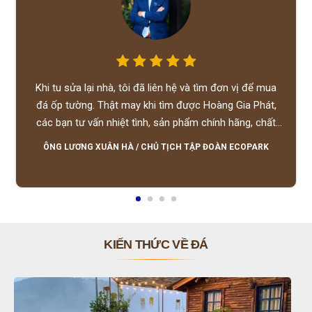
Khi tu sửa lại nhà, tôi đã liên hệ và tìm đơn vị để mua
đá ốp tường. Thật may khi tìm được Hoàng Gia Phát,
các bạn tư vấn nhiệt tình, sản phẩm chính hãng, chất
lượng tốt, giá hợp lý, hỗ trợ tận tình.
ÔNG LƯƠNG XUÂN HÀ
/
CHỦ TỊCH TẬP ĐOÀN ECOPARK
KIẾN THỨC VỀ ĐÁ