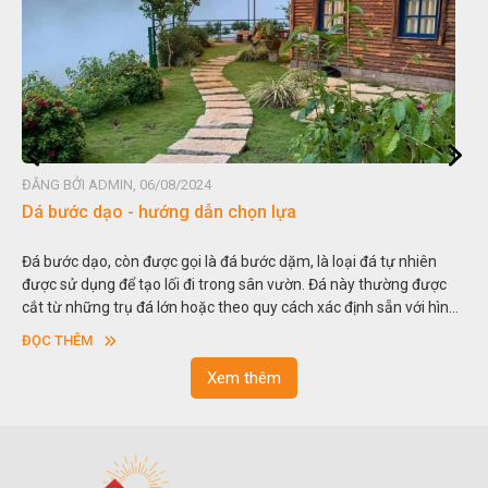
ĐĂNG BỞI ADMIN, 06/08/2024
Đá non bộ - cách lựa chọn non bộ đẹp
Hòn non bộ được biết đến là một nghệ thuật xây dựng, sắp đặt,
thu nhỏ, đưa mô hình những ngọn núi to lớn ngoài tự nhiên vào
trong các vườn cảnh. Hay nói một cách khác, người ta gọi là “giả
sơn”. Nghệ thuật hòn non bộ nhằm phục vụ cho mục đích thưởng
ĐỌC THÊM
ngoạn và phong thủy trong cuộc sống.
Xem thêm