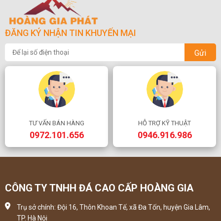
ĐĂNG KÝ NHẬN TIN KHUYẾN MẠI
Gửi
TƯ VẤN BÁN HÀNG
HỖ TRỢ KỸ THUẬT
0972.101.656
0946.916.986
CÔNG TY TNHH ĐÁ CAO CẤP HOÀNG GIA
Trụ sở chính: Đội 16, Thôn Khoan Tế, xã Đa Tốn, huyện Gia Lâm,
TP. Hà Nội