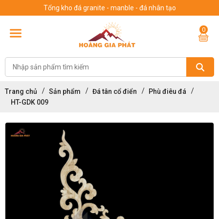
Tổng kho đá granite - manble - đá nhân tạo
0
Trang chủ
Sản phẩm
Đá tân cổ điển
Phù điêu đá
HT-GDK 009