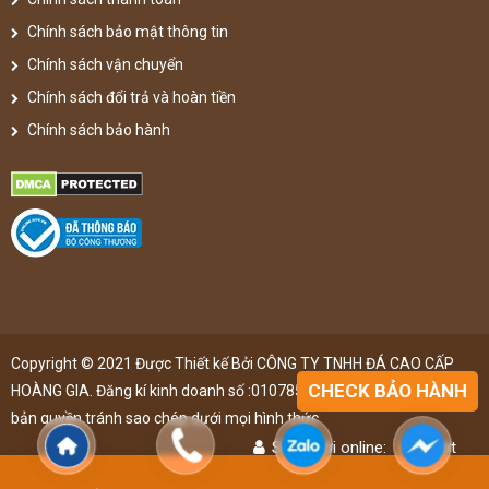
Chính sách bảo mật thông tin
Chính sách vận chuyển
Chính sách đổi trả và hoàn tiền
Chính sách bảo hành
Copyright © 2021 Được Thiết kế Bởi CÔNG TY TNHH ĐÁ CAO CẤP
CHECK BẢO HÀNH
HOÀNG GIA. Đăng kí kinh doanh số :0107851148 ,đã được đăng kí
bản quyền,tránh sao chép dưới mọi hình thức
Số người online:
48
lượt
Lượt truy cập:
4895849
lượt