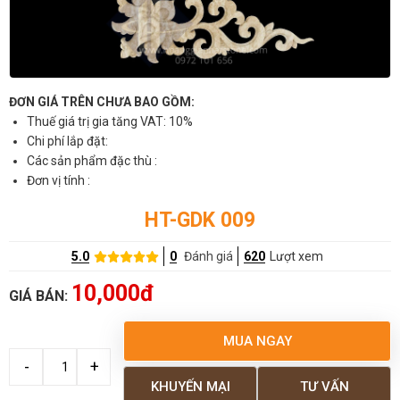
ĐƠN GIÁ TRÊN CHƯA BAO GỒM:
Thuế giá trị gia tăng VAT: 10%
Chi phí lắp đặt:
Các sản phẩm đặc thù :
Đơn vị tính :
HT-GDK 009
5.0
0
Đánh giá
620
Lượt xem
10,000đ
GIÁ BÁN:
MUA NGAY
KHUYẾN MẠI
TƯ VẤN