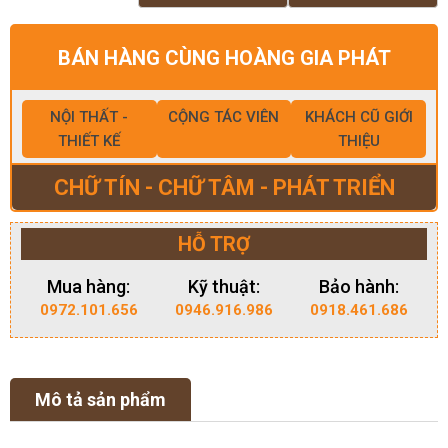
BÁN HÀNG CÙNG HOÀNG GIA PHÁT
NỘI THẤT -
CỘNG TÁC VIÊN
KHÁCH CŨ GIỚI
THIẾT KẾ
THIỆU
CHỮ TÍN - CHỮ TÂM - PHÁT TRIỂN
HỖ TRỢ
Mua hàng:
Kỹ thuật:
Bảo hành:
0972.101.656
0946.916.986
0918.461.686
Mô tả sản phẩm