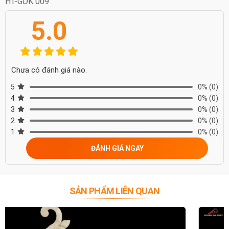
HT-GDK 009
5.0
Chưa có đánh giá nào.
5
0%
(0)
4
0%
(0)
3
0%
(0)
2
0%
(0)
1
0%
(0)
ĐÁNH GIÁ NGAY
SẢN PHẨM LIÊN QUAN