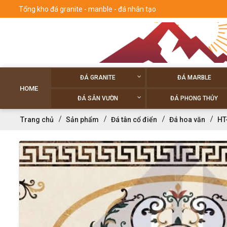
Tổng kho đá granite - manble - đá nhân tạo
ĐÁ GRANITE
ĐÁ MARBLE
HOME
ĐÁ SÂN VƯỜN
ĐÁ PHONG THỦY
Trang chủ
Sản phẩm
Đá tân cổ điển
Đá hoa văn
HT