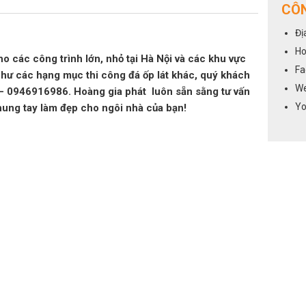
CÔN
Đị
Ho
ho các công trình lớn, nhỏ tại Hà Nội và các khu vực
Fa
như các hạng mục thi công đá ốp lát khác, quý khách
We
6 – 0946916986. Hoàng gia phát luôn sẵn sằng tư vấn
Yo
hung tay làm đẹp cho ngôi nhà của bạn!