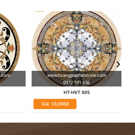
anggiaphatstone.com
www.hoanggiaphatstone.c
0972 101 656
0972 101 656
HT-HVT 005
HT-HVT 030
00đ
Giá: 10,000đ