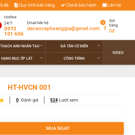
về đá
Quy trình bán hàng
Check bảo hành
Liên hệ
Hotline
Giỏ
0
Email liên hệ
24/7:
hàng
dacaocaphoanggia@gmail.com
0972
0đ
101 656
 THẠCH ANH NHÂN TẠO
ĐÁ TÂN CỔ ĐIỂN
VIDEO
HẠNG MỤC ỐP LÁT
CÔNG TRÌNH
HT-HVCN 001
Đánh giá
Lượt xem
0
524
MUA NGAY