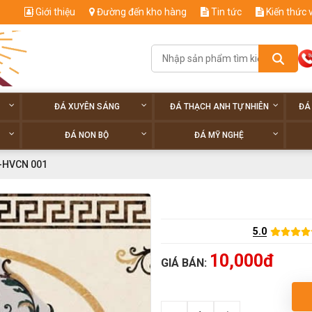
Giới thiệu
Đường đến kho hàng
Tin tức
Kiến thức 
ĐÁ XUYÊN SÁNG
ĐÁ THẠCH ANH TỰ NHIÊN
ĐÁ
ĐÁ NON BỘ
ĐÁ MỸ NGHỆ
-HVCN 001
5.0
10,000đ
GIÁ BÁN: