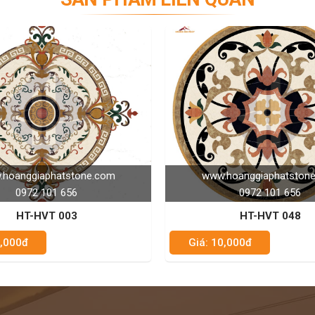
www.hoanggiaphatstone.com
www.ho
0972 101 656
HT-HVT 048
Giá: 10,000đ
Giá: 10,0