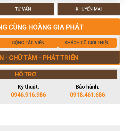
TƯ VẤN
KHUYẾN MẠI
NG CÙNG HOÀNG GIA PHÁT
CỘNG TÁC VIÊN
KHÁCH CŨ GIỚI THIỆU
N - CHỮ TÂM - PHÁT TRIỂN
HỖ TRỢ
Kỹ thuật:
Bảo hành:
0946.916.986
0918.461.686