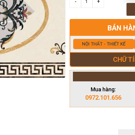
BÁN HÀ
NỘI THẤT - THIẾT KẾ
CHỮ TÍ
Mua hàng:
0972.101.656