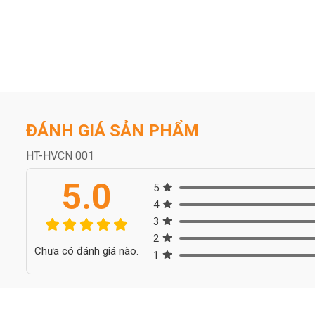
ĐÁNH GIÁ SẢN PHẨM
HT-HVCN 001
5.0
5
4
3
2
Chưa có đánh giá nào.
1