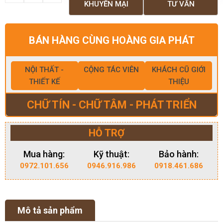
KHUYẾN MẠI
TƯ VẤN
BÁN HÀNG CÙNG HOÀNG GIA PHÁT
NỘI THẤT -
CỘNG TÁC VIÊN
KHÁCH CŨ GIỚI
THIẾT KẾ
THIỆU
CHỮ TÍN - CHỮ TÂM - PHÁT TRIỂN
HỖ TRỢ
Mua hàng:
Kỹ thuật:
Bảo hành:
0972.101.656
0946.916.986
0918.461.686
Mô tả sản phẩm