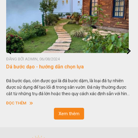
ĐĂNG BỞI ADMIN, 06/08/2024
Dá bước dạo - hướng dẫn chọn lựa
Đá bước dạo, còn được gọi là đá bước dặm, là loại đá tự nhiên
được sử dụng để tạo lối đi trong sân vườn. Đá này thường được
cắt từ những trụ đá lớn hoặc theo quy cách xác định sẵn với hình
vuông hoặc hình chữ nhật và có độ dày khác nhau.
ĐỌC THÊM
Xem thêm