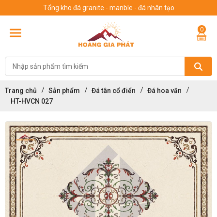
Tổng kho đá granite - manble - đá nhân tạo
0
Trang chủ
Sản phẩm
Đá tân cổ điển
Đá hoa văn
HT-HVCN 027