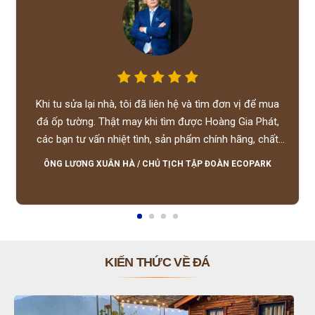
Khi tu sửa lại nhà, tôi đã liên hệ và tìm đơn vị để mua
đá ốp tường. Thật may khi tìm được Hoàng Gia Phát,
các bạn tư vấn nhiệt tình, sản phẩm chính hãng, chất
lượng tốt, giá hợp lý, hỗ trợ tận tình.
ÔNG LƯƠNG XUÂN HÀ
/
CHỦ TỊCH TẬP ĐOÀN ECOPARK
KIẾN THỨC VỀ ĐÁ