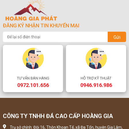
ĐĂNG KÝ NHẬN TIN KHUYẾN MẠI
Gửi
TƯ VẤN BÁN HÀNG
HỖ TRỢ KỸ THUẬT
0972.101.656
0946.916.986
CÔNG TY TNHH ĐÁ CAO CẤP HOÀNG GIA
Trụ sở chính: Đội 16, Thôn Khoan Tế, xã Đa Tốn, huyện Gia Lâm,