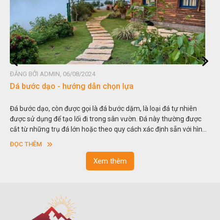
ĐĂNG BỞI ADMIN, 06/08/2024
Dá bước dạo - hướng dẫn chọn lựa
Đá bước dạo, còn được gọi là đá bước dặm, là loại đá tự nhiên
được sử dụng để tạo lối đi trong sân vườn. Đá này thường được
cắt từ những trụ đá lớn hoặc theo quy cách xác định sẵn với hình
vuông hoặc hình chữ nhật và có độ dày khác nhau.
ĐỌC THÊM
Xem thêm