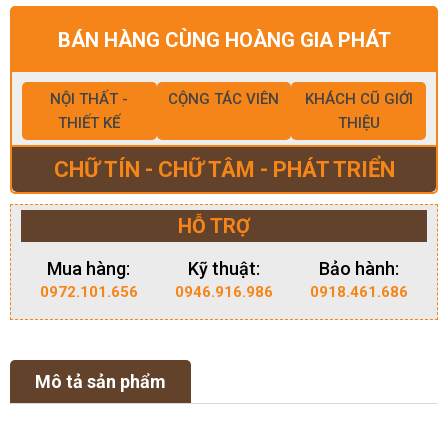
BÁN HÀNG CÙNG HOÀNG GIA PHÁT
NỘI THẤT -
CỘNG TÁC VIÊN
KHÁCH CŨ GIỚI
THIẾT KẾ
THIỆU
CHỮ TÍN - CHỮ TÂM - PHÁT TRIỂN
HỖ TRỢ
Mua hàng:
Kỹ thuật:
Bảo hành:
0972.101.656
0946.916.986
0918.461.686
Mô tả sản phẩm