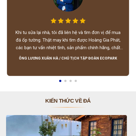
Khi tu sửa lại nhà, tôi đã liên hệ và tìm đơn vị để mua
đá ốp tường. Thật may khi tìm được Hoàng Gia Phát,
các bạn tư vấn nhiệt tình, sản phẩm chính hãng, chất
lượng tốt, giá hợp lý, hỗ trợ tận tình.
ÔNG LƯƠNG XUÂN HÀ
/
CHỦ TỊCH TẬP ĐOÀN ECOPARK
KIẾN THỨC VỀ ĐÁ