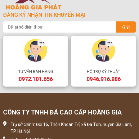
ĐĂNG KÝ NHẬN TIN KHUYẾN MẠI
Gửi
TƯ VẤN BÁN HÀNG
HỖ TRỢ KỸ THUẬT
0972.101.656
0946.916.986
CÔNG TY TNHH ĐÁ CAO CẤP HOÀNG GIA
Trụ sở chính: Đội 16, Thôn Khoan Tế, xã Đa Tốn, huyện Gia Lâm,
TP. Hà Nội