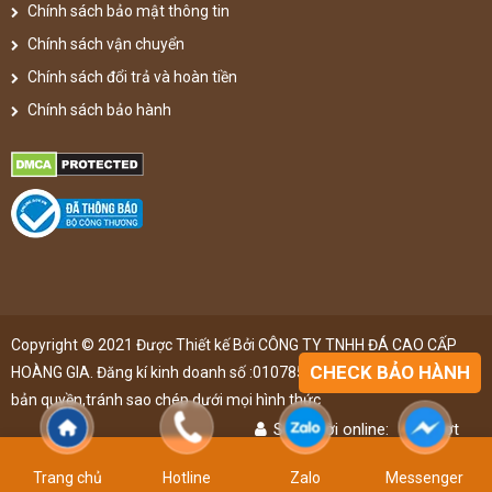
Chính sách bảo mật thông tin
Chính sách vận chuyển
Chính sách đổi trả và hoàn tiền
Chính sách bảo hành
Copyright © 2021 Được Thiết kế Bởi CÔNG TY TNHH ĐÁ CAO CẤP
CHECK BẢO HÀNH
HOÀNG GIA. Đăng kí kinh doanh số :0107851148 ,đã được đăng kí
bản quyền,tránh sao chép dưới mọi hình thức
Số người online:
46
lượt
Lượt truy cập:
4902613
lượt
Trang chủ
Hotline
Zalo
Messenger