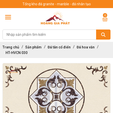
Tổng kho đá granite - manble - đá nhân tạo
0
Trang chủ
Sản phẩm
Đá tân cổ điển
Đá hoa văn
HT-HVCN 030