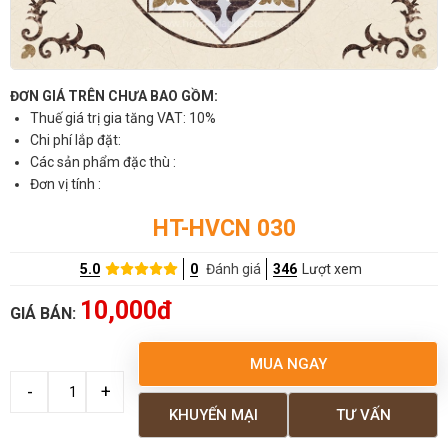
ĐƠN GIÁ TRÊN CHƯA BAO GỒM:
Thuế giá trị gia tăng VAT: 10%
Chi phí lắp đặt:
Các sản phẩm đặc thù :
Đơn vị tính :
HT-HVCN 030
5.0
0
Đánh giá
346
Lượt xem
10,000đ
GIÁ BÁN:
MUA NGAY
KHUYẾN MẠI
TƯ VẤN