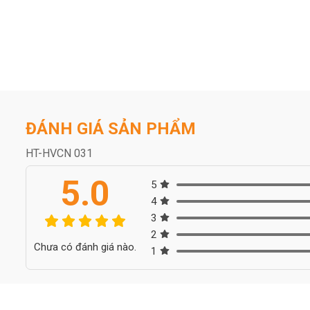
ĐÁNH GIÁ SẢN PHẨM
HT-HVCN 031
5.0
5
4
3
2
Chưa có đánh giá nào.
1