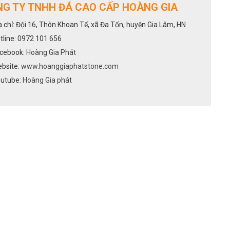
G TY TNHH ĐÁ CAO CẤP HOÀNG GIA
a chỉ: Đội 16, Thôn Khoan Tế, xã Đa Tốn, huyện Gia Lâm, HN
tline: 0972 101 656
cebook:
Hoàng Gia Phát
bsite:
www.hoanggiaphatstone.com
utube:
Hoàng Gia phát