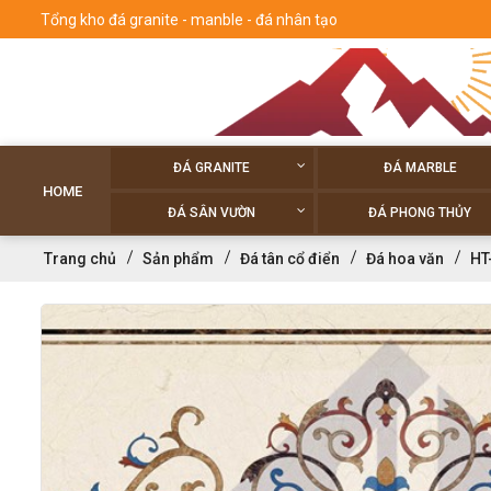
Tổng kho đá granite - manble - đá nhân tạo
ĐÁ GRANITE
ĐÁ MARBLE
HOME
ĐÁ SÂN VƯỜN
ĐÁ PHONG THỦY
Trang chủ
Sản phẩm
Đá tân cổ điển
Đá hoa văn
HT