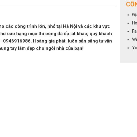
CÔN
Đị
Ho
ho các công trình lớn, nhỏ tại Hà Nội và các khu vực
Fa
như các hạng mục thi công đá ốp lát khác, quý khách
We
6 – 0946916986. Hoàng gia phát luôn sẵn sằng tư vấn
Yo
hung tay làm đẹp cho ngôi nhà của bạn!