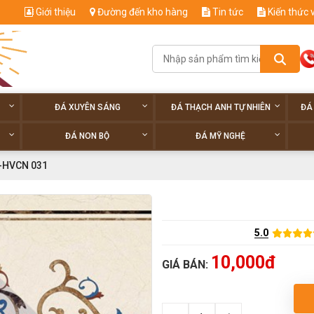
Giới thiệu
Đường đến kho hàng
Tin tức
Kiến thức 
ĐÁ XUYÊN SÁNG
ĐÁ THẠCH ANH TỰ NHIÊN
ĐÁ
ĐÁ NON BỘ
ĐÁ MỸ NGHỆ
-HVCN 031
5.0
10,000đ
GIÁ BÁN: