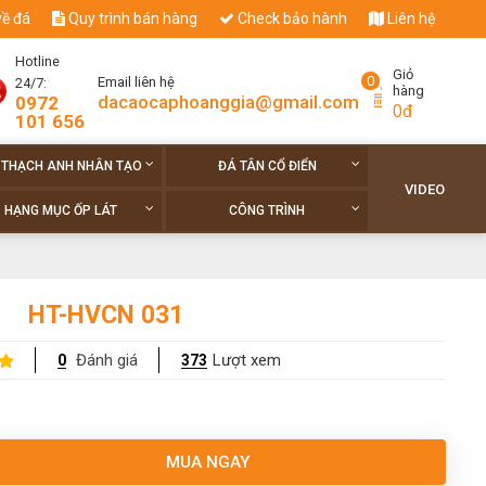
về đá
Quy trình bán hàng
Check bảo hành
Liên hệ
Hotline
Giỏ
0
Email liên hệ
24/7:
hàng
dacaocaphoanggia@gmail.com
0972
0đ
101 656
 THẠCH ANH NHÂN TẠO
ĐÁ TÂN CỔ ĐIỂN
VIDEO
HẠNG MỤC ỐP LÁT
CÔNG TRÌNH
HT-HVCN 031
Đánh giá
Lượt xem
0
373
MUA NGAY