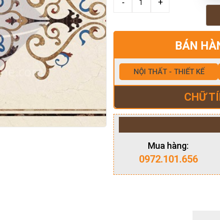
BÁN HÀ
NỘI THẤT - THIẾT KẾ
CHỮ TÍ
Mua hàng:
0972.101.656