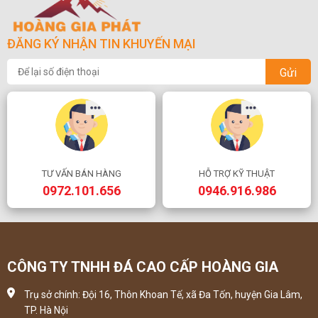
ĐĂNG KÝ NHẬN TIN KHUYẾN MẠI
Gửi
TƯ VẤN BÁN HÀNG
HỖ TRỢ KỸ THUẬT
0972.101.656
0946.916.986
CÔNG TY TNHH ĐÁ CAO CẤP HOÀNG GIA
Trụ sở chính: Đội 16, Thôn Khoan Tế, xã Đa Tốn, huyện Gia Lâm,
TP. Hà Nội