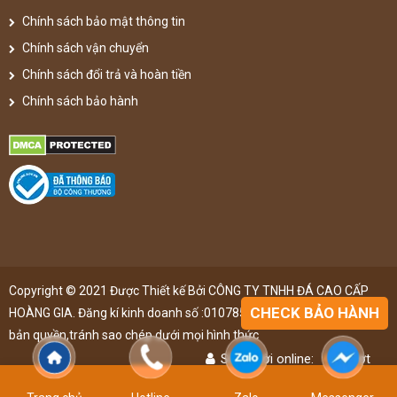
Chính sách bảo mật thông tin
Chính sách vận chuyển
Chính sách đổi trả và hoàn tiền
Chính sách bảo hành
Copyright © 2021 Được Thiết kế Bởi CÔNG TY TNHH ĐÁ CAO CẤP
CHECK BẢO HÀNH
HOÀNG GIA. Đăng kí kinh doanh số :0107851148 ,đã được đăng kí
bản quyền,tránh sao chép dưới mọi hình thức
Số người online:
47
lượt
Lượt truy cập:
4897215
lượt