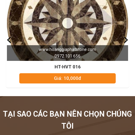
hoanggiaphatstone.com
www.hoa
0972 101 656
HT-HVT 016
Giá: 10,000đ
TẠI SAO CÁC BẠN NÊN CHỌN CHÚNG
TÔI