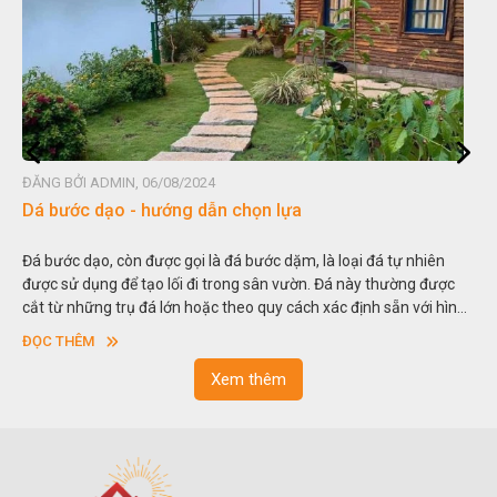
ĐĂNG BỞI ADMIN, 06/08/2024
Dá bước dạo - hướng dẫn chọn lựa
Đá bước dạo, còn được gọi là đá bước dặm, là loại đá tự nhiên
được sử dụng để tạo lối đi trong sân vườn. Đá này thường được
cắt từ những trụ đá lớn hoặc theo quy cách xác định sẵn với hình
vuông hoặc hình chữ nhật và có độ dày khác nhau.
ĐỌC THÊM
Xem thêm