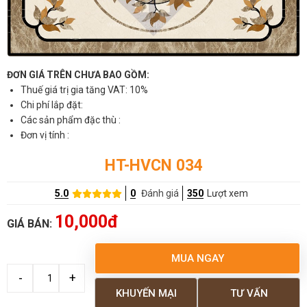
ĐƠN GIÁ TRÊN CHƯA BAO GỒM:
Thuế giá trị gia tăng VAT: 10%
Chi phí lắp đặt:
Các sản phẩm đặc thù :
Đơn vị tính :
HT-HVCN 034
5.0
0
Đánh giá
350
Lượt xem
10,000đ
GIÁ BÁN:
MUA NGAY
KHUYẾN MẠI
TƯ VẤN