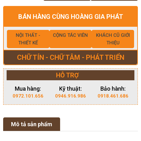
BÁN HÀNG CÙNG HOÀNG GIA PHÁT
NỘI THẤT -
CỘNG TÁC VIÊN
KHÁCH CŨ GIỚI
THIẾT KẾ
THIỆU
CHỮ TÍN - CHỮ TÂM - PHÁT TRIỂN
HỖ TRỢ
Mua hàng:
Kỹ thuật:
Bảo hành:
0972.101.656
0946.916.986
0918.461.686
Mô tả sản phẩm