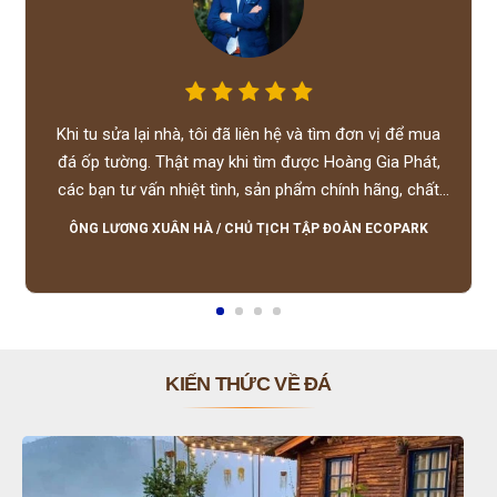
Khi tu sửa lại nhà, tôi đã liên hệ và tìm đơn vị để mua
đá ốp tường. Thật may khi tìm được Hoàng Gia Phát,
các bạn tư vấn nhiệt tình, sản phẩm chính hãng, chất
lượng tốt, giá hợp lý, hỗ trợ tận tình.
ÔNG LƯƠNG XUÂN HÀ
/
CHỦ TỊCH TẬP ĐOÀN ECOPARK
KIẾN THỨC VỀ ĐÁ