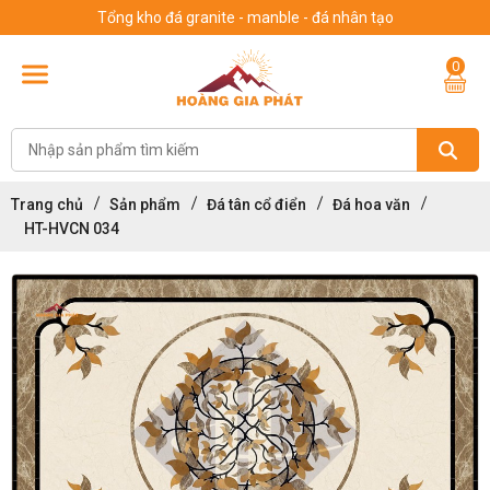
Tổng kho đá granite - manble - đá nhân tạo
0
Trang chủ
Sản phẩm
Đá tân cổ điển
Đá hoa văn
HT-HVCN 034