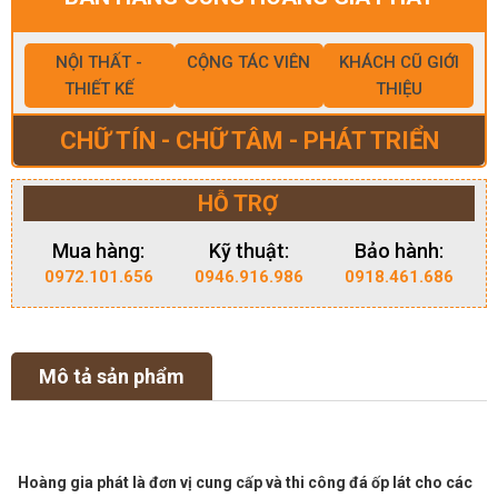
NỘI THẤT -
CỘNG TÁC VIÊN
KHÁCH CŨ GIỚI
THIẾT KẾ
THIỆU
CHỮ TÍN - CHỮ TÂM - PHÁT TRIỂN
HỖ TRỢ
Mua hàng:
Kỹ thuật:
Bảo hành:
0972.101.656
0946.916.986
0918.461.686
Mô tả sản phẩm
Hoàng gia phát là đơn vị cung cấp và thi công đá ốp lát cho các