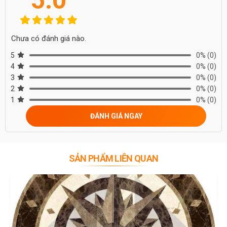
Chưa có đánh giá nào.
5
0%
(0)
4
0%
(0)
3
0%
(0)
2
0%
(0)
1
0%
(0)
ĐÁNH GIÁ NGAY
SẢN PHẨM LIÊN QUAN