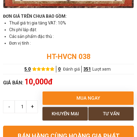
ĐƠN GIÁ TRÊN CHƯA BAO GỒM:
Thuế giá trị gia tăng VAT: 10%
Chi phí lắp đặt:
Các sản phẩm đặc thù :
Đơn vị tính :
HT-HVCN 038
5.0
0
Đánh giá
351
Lượt xem
10,000đ
GIÁ BÁN:
MUA NGAY
KHUYẾN MẠI
TƯ VẤN
BÁN HÀNG CÙNG HOÀNG GIA PHÁT