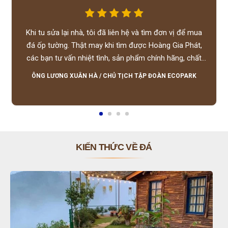
Khi tu sửa lại nhà, tôi đã liên hệ và tìm đơn vị để mua
đá ốp tường. Thật may khi tìm được Hoàng Gia Phát,
các bạn tư vấn nhiệt tình, sản phẩm chính hãng, chất
lượng tốt, giá hợp lý, hỗ trợ tận tình.
ÔNG LƯƠNG XUÂN HÀ
/
CHỦ TỊCH TẬP ĐOÀN ECOPARK
KIẾN THỨC VỀ ĐÁ