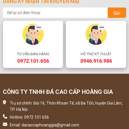
ĐĂNG KÝ NHẬN TIN KHUYẾN MẠI
Gửi
TƯ VẤN BÁN HÀNG
HỖ TRỢ KỸ THUẬT
0972.101.656
0946.916.986
CÔNG TY TNHH ĐÁ CAO CẤP HOÀNG GIA
Trụ sở chính: Đội 16, Thôn Khoan Tế, xã Đa Tốn, huyện Gia Lâm,
TP. Hà Nội
Hotline: 0972 101 656
Email: dacaocaphoanggia@gmail.com