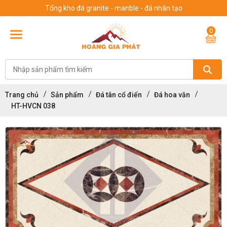
Tổng kho đá granite - manble - đá nhân tạo
0
Trang chủ
Sản phẩm
Đá tân cổ điển
Đá hoa văn
HT-HVCN 038