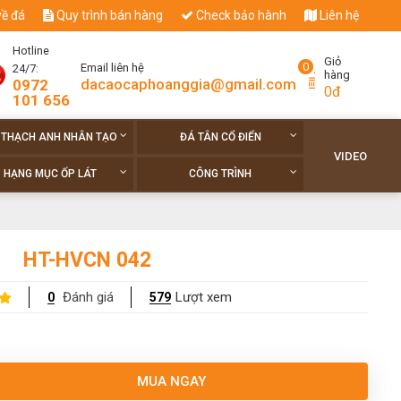
về đá
Quy trình bán hàng
Check bảo hành
Liên hệ
Hotline
Giỏ
0
Email liên hệ
24/7:
hàng
dacaocaphoanggia@gmail.com
0972
0đ
101 656
 THẠCH ANH NHÂN TẠO
ĐÁ TÂN CỔ ĐIỂN
VIDEO
HẠNG MỤC ỐP LÁT
CÔNG TRÌNH
HT-HVCN 042
Đánh giá
Lượt xem
0
579
MUA NGAY