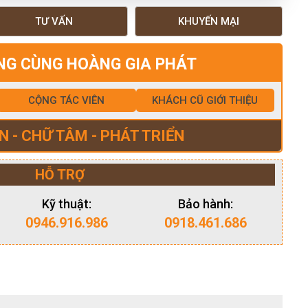
TƯ VẤN
KHUYẾN MẠI
NG CÙNG HOÀNG GIA PHÁT
CỘNG TÁC VIÊN
KHÁCH CŨ GIỚI THIỆU
N - CHỮ TÂM - PHÁT TRIỂN
HỖ TRỢ
Kỹ thuật:
Bảo hành:
0946.916.986
0918.461.686