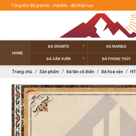
Tổng kho đá granite - manble - đá nhân tạo
ĐÁ GRANITE
ĐÁ MARBLE
HOME
ĐÁ SÂN VƯỜN
ĐÁ PHONG THỦY
Trang chủ
Sản phẩm
Đá tân cổ điển
Đá hoa văn
HT