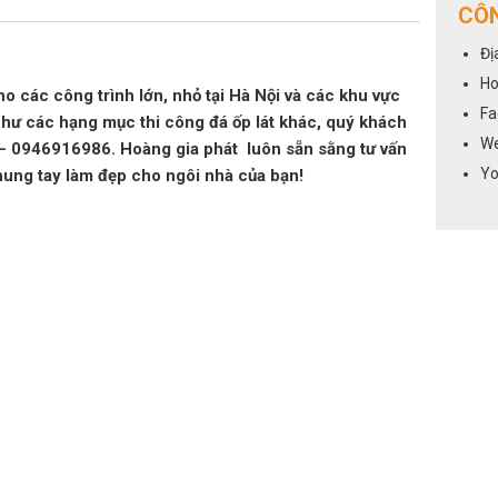
CÔN
Đị
Ho
ho các công trình lớn, nhỏ tại Hà Nội và các khu vực
Fa
như các hạng mục thi công đá ốp lát khác, quý khách
We
6 – 0946916986. Hoàng gia phát luôn sẵn sằng tư vấn
Yo
hung tay làm đẹp cho ngôi nhà của bạn!