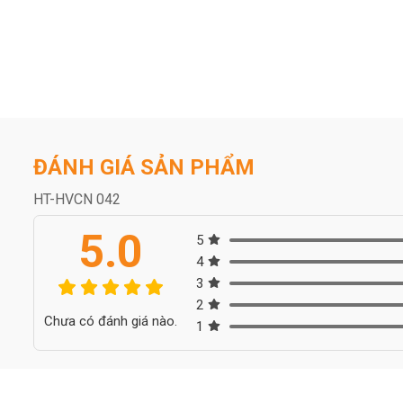
ĐÁNH GIÁ SẢN PHẨM
HT-HVCN 042
5.0
5
4
3
2
Chưa có đánh giá nào.
1