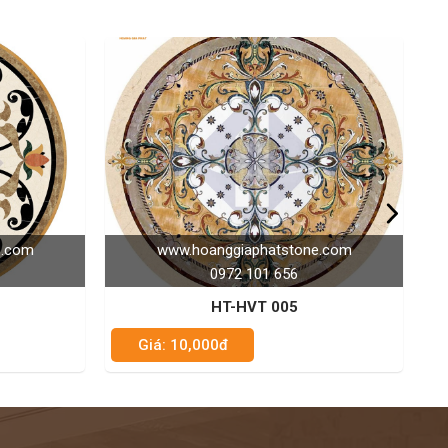
hatstone.com
www.hoanggiaphatstone.com
01 656
0972 101 656
T 005
HT-HVT 030
Giá: 10,000đ