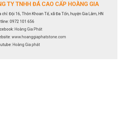
G TY TNHH ĐÁ CAO CẤP HOÀNG GIA
a chỉ: Đội 16, Thôn Khoan Tế, xã Đa Tốn, huyện Gia Lâm, HN
tline: 0972 101 656
cebook:
Hoàng Gia Phát
bsite:
www.hoanggiaphatstone.com
utube:
Hoàng Gia phát