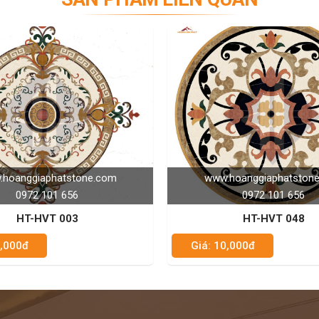
www.hoanggiaphatstone.com
www.hoanggiap
0972 101 656
0972 1
HT-HVT 048
HT-HV
Giá: 10,000đ
Giá: 10,000đ