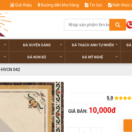
Giới thiệu
Đường đến kho hàng
Tin tức
Kiến thức 
ĐÁ XUYÊN SÁNG
ĐÁ THẠCH ANH TỰ NHIÊN
ĐÁ
ĐÁ NON BỘ
ĐÁ MỸ NGHỆ
-HVCN 042
5.0
10,000đ
GIÁ BÁN: