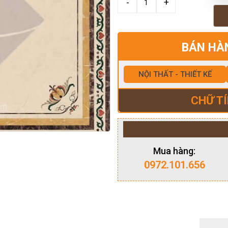
BÁN HÀ
NỘI THẤT - THIẾT KẾ
CHỮ TÍ
Mua hàng:
0972.101.656