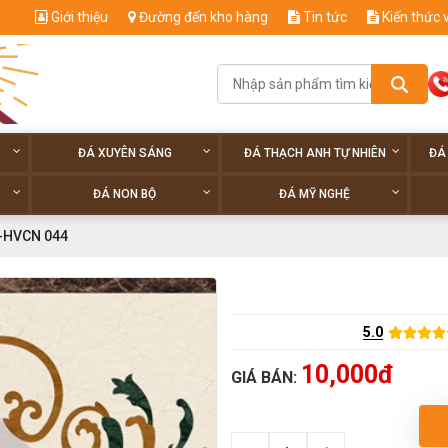
Giới thiệu
Đường đến kho hàng
Tin tức
Kiến thức 
ĐÁ XUYÊN SÁNG
ĐÁ THẠCH ANH TỰ NHIÊN
ĐÁ
ĐÁ NON BỘ
ĐÁ MỸ NGHỆ
-HVCN 044
5.0
10,000đ
GIÁ BÁN: