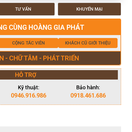
TƯ VẤN
KHUYẾN MẠI
NG CÙNG HOÀNG GIA PHÁT
CỘNG TÁC VIÊN
KHÁCH CŨ GIỚI THIỆU
N - CHỮ TÂM - PHÁT TRIỂN
HỖ TRỢ
Kỹ thuật:
Bảo hành:
0946.916.986
0918.461.686