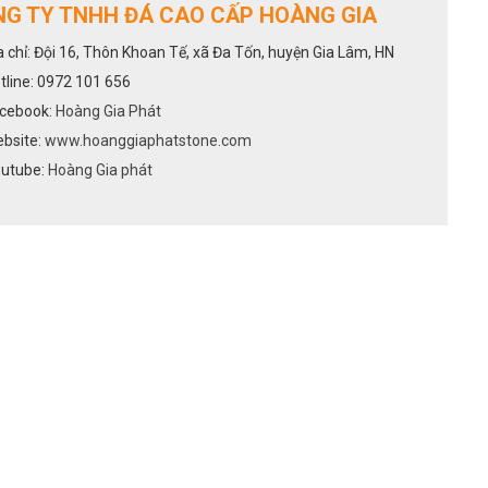
G TY TNHH ĐÁ CAO CẤP HOÀNG GIA
a chỉ: Đội 16, Thôn Khoan Tế, xã Đa Tốn, huyện Gia Lâm, HN
tline: 0972 101 656
cebook:
Hoàng Gia Phát
bsite:
www.hoanggiaphatstone.com
utube:
Hoàng Gia phát