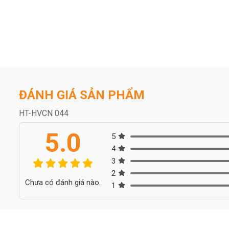
ĐÁNH GIÁ SẢN PHẨM
HT-HVCN 044
5.0
5
4
3
2
Chưa có đánh giá nào.
1