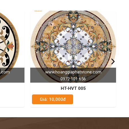
stone.com
www.hoanggiaphatstone.com
56
0972 101 656
05
HT-HVT 030
Giá: 10,000đ