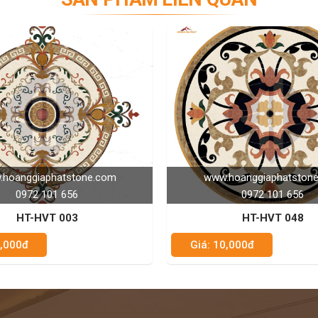
www.hoanggiaphatstone.com
www.hoanggiaphat
0972 101 656
0972 101 6
HT-HVT 048
HT-HVT 0
á: 10,000đ
Giá: 10,000đ