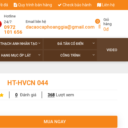
về đá
Quy trình bán hàng
Check bảo hành
Liên hệ
Hotline
Giỏ
0
Email liên hệ
24/7:
hàng
dacaocaphoanggia@gmail.com
0972
0đ
101 656
 THẠCH ANH NHÂN TẠO
ĐÁ TÂN CỔ ĐIỂN
VIDEO
HẠNG MỤC ỐP LÁT
CÔNG TRÌNH
HT-HVCN 044
Đánh giá
Lượt xem
0
368
MUA NGAY