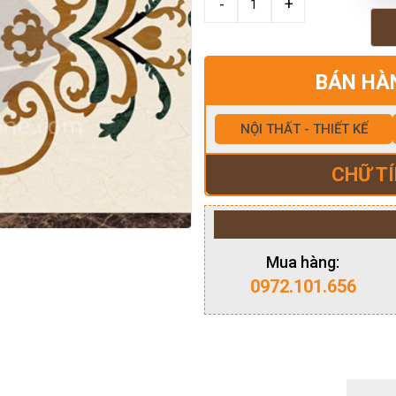
BÁN HÀ
NỘI THẤT - THIẾT KẾ
CHỮ TÍ
Mua hàng:
0972.101.656