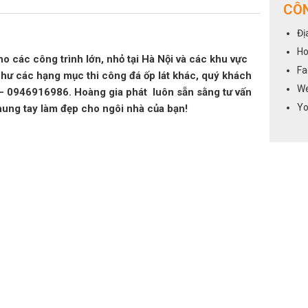
CÔN
Đị
Ho
ho các công trình lớn, nhỏ tại Hà Nội và các khu vực
Fa
như các hạng mục thi công đá ốp lát khác, quý khách
We
6 – 0946916986. Hoàng gia phát luôn sẵn sằng tư vấn
Yo
hung tay làm đẹp cho ngôi nhà của bạn!