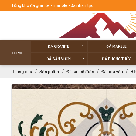
Tổng kho đá granite - manble - đá nhân tạo
ĐÁ GRANITE
ĐÁ MARBLE
HOME
ĐÁ SÂN VƯỜN
ĐÁ PHONG THỦY
Trang chủ
Sản phẩm
Đá tân cổ điển
Đá hoa văn
HT