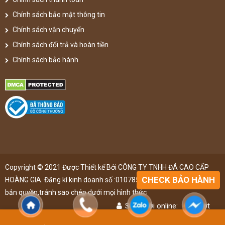
Chính sách bảo mật thông tin
Chính sách vận chuyển
Chính sách đổi trả và hoàn tiền
Chính sách bảo hành
Copyright © 2021 Được Thiết kế Bởi CÔNG TY TNHH ĐÁ CAO CẤP
CHECK BẢO HÀNH
HOÀNG GIA. Đăng kí kinh doanh số :0107851148 ,đã được đăng kí
bản quyền,tránh sao chép dưới mọi hình thức
Số người online:
49
lượt
Lượt truy cập:
4895588
lượt