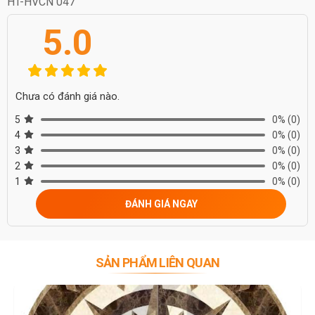
HT-HVCN 047
5.0
Chưa có đánh giá nào.
5
0%
(0)
4
0%
(0)
3
0%
(0)
2
0%
(0)
1
0%
(0)
ĐÁNH GIÁ NGAY
SẢN PHẨM LIÊN QUAN