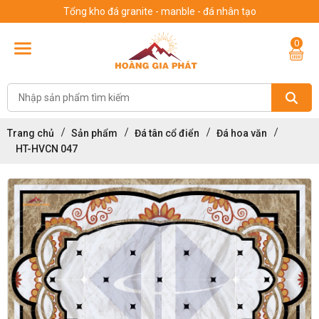
Tổng kho đá granite - manble - đá nhân tạo
0
Trang chủ
Sản phẩm
Đá tân cổ điển
Đá hoa văn
HT-HVCN 047