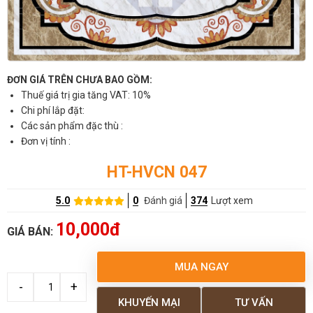
ĐƠN GIÁ TRÊN CHƯA BAO GỒM:
Thuế giá trị gia tăng VAT: 10%
Chi phí lắp đặt:
Các sản phẩm đặc thù :
Đơn vị tính :
HT-HVCN 047
5.0
0
Đánh giá
374
Lượt xem
10,000đ
GIÁ BÁN:
MUA NGAY
KHUYẾN MẠI
TƯ VẤN