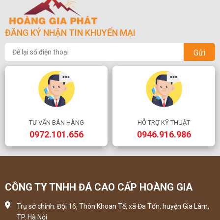
ĐĂNG KÝ NHẬN TIN KHUYẾN MẠI
Gửi
TƯ VẤN BÁN HÀNG
HỖ TRỢ KỸ THUẬT
0972.101.656
0946.916.986
CÔNG TY TNHH ĐÁ CAO CẤP HOÀNG GIA
Trụ sở chính: Đội 16, Thôn Khoan Tế, xã Đa Tốn, huyện Gia Lâm,
TP. Hà Nội