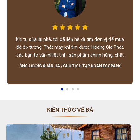
Khi tu sửa lại nhà, tôi đã liên hệ và tìm đơn vị để mua
đá ốp tường. Thật may khi tìm được Hoàng Gia Phát,
các bạn tư vấn nhiệt tình, sản phẩm chính hãng, chất
lượng tốt, giá hợp lý, hỗ trợ tận tình.
ÔNG LƯƠNG XUÂN HÀ
/
CHỦ TỊCH TẬP ĐOÀN ECOPARK
KIẾN THỨC VỀ ĐÁ