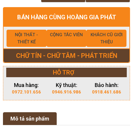
BÁN HÀNG CÙNG HOÀNG GIA PHÁT
NỘI THẤT -
CỘNG TÁC VIÊN
KHÁCH CŨ GIỚI
THIẾT KẾ
THIỆU
CHỮ TÍN - CHỮ TÂM - PHÁT TRIỂN
HỖ TRỢ
Mua hàng:
Kỹ thuật:
Bảo hành:
0972.101.656
0946.916.986
0918.461.686
Mô tả sản phẩm