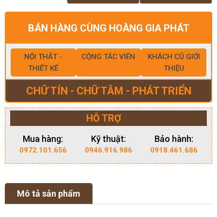
BÁN HÀNG CÙNG HOÀNG GIA PHÁT
NỘI THẤT -
CỘNG TÁC VIÊN
KHÁCH CŨ GIỚI
THIẾT KẾ
THIỆU
CHỮ TÍN - CHỮ TÂM - PHÁT TRIỂN
HỖ TRỢ
Mua hàng:
Kỹ thuật:
Bảo hành:
0972.101.656
0946.916.986
0918.461.686
Mô tả sản phẩm