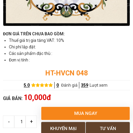
ĐƠN GIÁ TRÊN CHƯA BAO GỒM:
Thuế giá trị gia tăng VAT: 10%
Chi phí lắp đặt:
Các sản phẩm đặc thù :
Đơn vị tính :
HT-HVCN 048
5.0
0
Đánh giá
359
Lượt xem
10,000đ
GIÁ BÁN:
MUA NGAY
KHUYẾN MẠI
TƯ VẤN