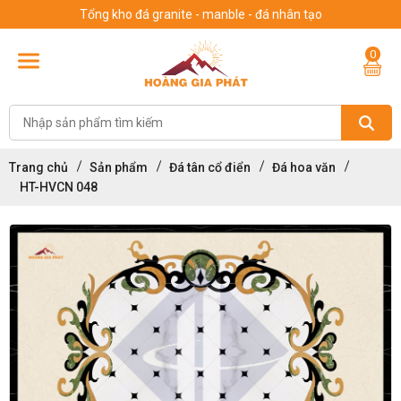
Tổng kho đá granite - manble - đá nhân tạo
0
Trang chủ
Sản phẩm
Đá tân cổ điển
Đá hoa văn
HT-HVCN 048