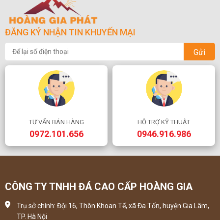
ĐĂNG KÝ NHẬN TIN KHUYẾN MẠI
Gửi
TƯ VẤN BÁN HÀNG
HỖ TRỢ KỸ THUẬT
0972.101.656
0946.916.986
CÔNG TY TNHH ĐÁ CAO CẤP HOÀNG GIA
Trụ sở chính: Đội 16, Thôn Khoan Tế, xã Đa Tốn, huyện Gia Lâm,
TP. Hà Nội