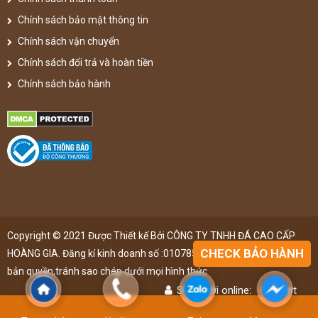
Chính sách bảo mật thông tin
Chính sách vận chuyển
Chính sách đổi trả và hoàn tiền
Chính sách bảo hành
Copyright © 2021 Được Thiết kế Bởi CÔNG TY TNHH ĐÁ CAO CẤP
CHECK BẢO HÀNH
HOÀNG GIA. Đăng kí kinh doanh số :0107851148 ,đã được đăng kí
bản quyền,tránh sao chép dưới mọi hình thức
Số người online:
47
lượt
Lượt truy cập:
4905570
lượt