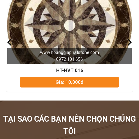
m
www.hoanggiaphatstone.com
0972 101 656
HT-HVT 003
Giá: 10,000đ
TẠI SAO CÁC BẠN NÊN CHỌN CHÚNG
TÔI