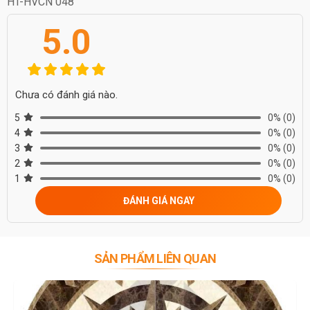
HT-HVCN 048
5.0
Chưa có đánh giá nào.
5
0%
(0)
4
0%
(0)
3
0%
(0)
2
0%
(0)
1
0%
(0)
ĐÁNH GIÁ NGAY
SẢN PHẨM LIÊN QUAN