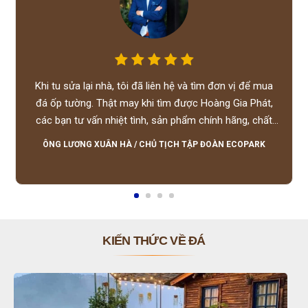
Khi tu sửa lại nhà, tôi đã liên hệ và tìm đơn vị để mua
đá ốp tường. Thật may khi tìm được Hoàng Gia Phát,
các bạn tư vấn nhiệt tình, sản phẩm chính hãng, chất
lượng tốt, giá hợp lý, hỗ trợ tận tình.
ÔNG LƯƠNG XUÂN HÀ
/
CHỦ TỊCH TẬP ĐOÀN ECOPARK
KIẾN THỨC VỀ ĐÁ