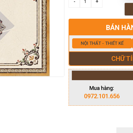
BÁN HÀ
NỘI THẤT - THIẾT KẾ
CHỮ TÍ
Mua hàng:
0972.101.656