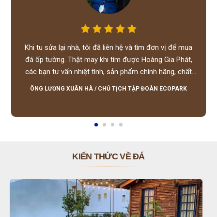
Khi tu sửa lại nhà, tôi đã liên hệ và tìm đơn vị để mua
đá ốp tường. Thật may khi tìm được Hoàng Gia Phát,
các bạn tư vấn nhiệt tình, sản phẩm chính hãng, chất
lượng tốt, giá hợp lý, hỗ trợ tận tình.
ÔNG LƯƠNG XUÂN HÀ
/
CHỦ TỊCH TẬP ĐOÀN ECOPARK
KIẾN THỨC VỀ ĐÁ