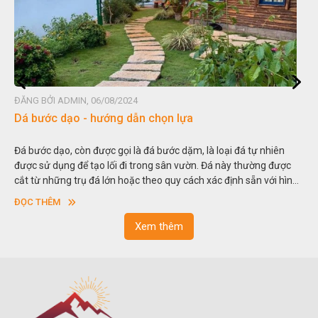
ĐĂNG BỞI ADMIN, 06/08/2024
Đá non bộ - cách lựa chọn non bộ đẹp
n
Hòn non bộ được biết đến là một nghệ thuật xây dựng, sắp đặt,
ược
thu nhỏ, đưa mô hình những ngọn núi to lớn ngoài tự nhiên vào
hình
trong các vườn cảnh. Hay nói một cách khác, người ta gọi là “gi
sơn”. Nghệ thuật hòn non bộ nhằm phục vụ cho mục đích thưởn
ĐỌC THÊM
ngoạn và phong thủy trong cuộc sống.
Xem thêm