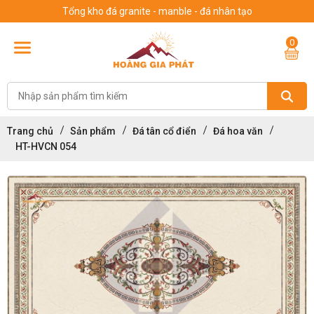
Tổng kho đá granite - manble - đá nhân tạo
0
Trang chủ
Sản phẩm
Đá tân cổ điển
Đá hoa văn
HT-HVCN 054