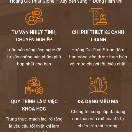
Hoàng Gia Phát Stone – Xây bền vững – Dựng niềm tin!
TƯ VẤN NHIỆT TÌNH,
CHI PHÍ THIẾT KẾ CẠNH
CHUYÊN NGHIỆP
TRANH
Luôn sẵn sàng lắng nghe để
Hoàng Gia Phát Stone đảm
tư vấn những sản phẩm phù
bảo công việc được thực hiện
hợp nhất cho bạn
với mức chi phí tối thiểu nhất.
QUY TRÌNH LÀM VIỆC
ĐA DẠNG MẪU MÃ
KHOA HỌC
Chúng tôi cung cấp đa dạng
các loại mẫu mã của đá tự
Trung thực, mạch lạc, rõ ràng
nhiên trên thị trường.
là yêu cầu tối thiết khi làm