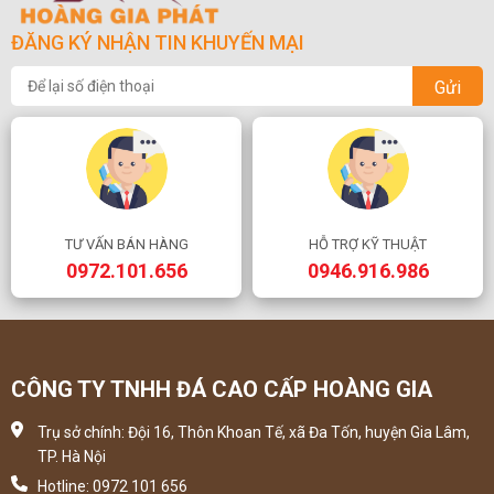
ĐĂNG KÝ NHẬN TIN KHUYẾN MẠI
Gửi
TƯ VẤN BÁN HÀNG
HỖ TRỢ KỸ THUẬT
0972.101.656
0946.916.986
CÔNG TY TNHH ĐÁ CAO CẤP HOÀNG GIA
Trụ sở chính: Đội 16, Thôn Khoan Tế, xã Đa Tốn, huyện Gia Lâm,
TP. Hà Nội
Hotline: 0972 101 656