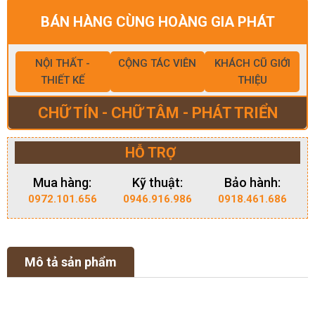
BÁN HÀNG CÙNG HOÀNG GIA PHÁT
NỘI THẤT -
CỘNG TÁC VIÊN
KHÁCH CŨ GIỚI
THIẾT KẾ
THIỆU
CHỮ TÍN - CHỮ TÂM - PHÁT TRIỂN
HỖ TRỢ
Mua hàng:
Kỹ thuật:
Bảo hành:
0972.101.656
0946.916.986
0918.461.686
Mô tả sản phẩm