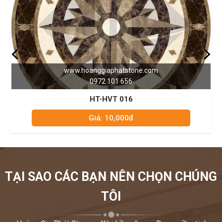
om
www.hoanggiaphatstone.com
0972 101 656
HT-HVT 003
Giá: 10,000đ
TẠI SAO CÁC BẠN NÊN CHỌN CHÚNG
TÔI