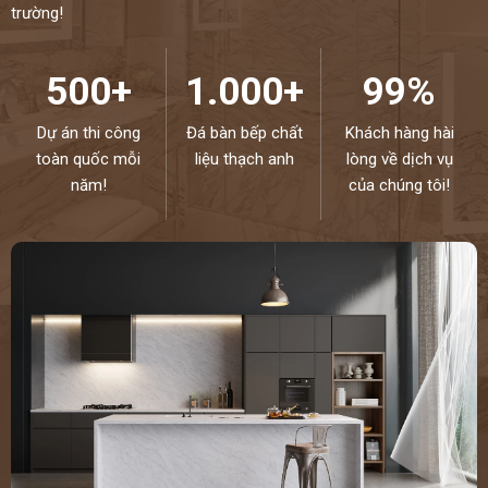
trường!
500+
1.000+
99%
Dự án thi công
Đá bàn bếp chất
Khách hàng hài
toàn quốc mỗi
liệu thạch anh
lòng về dịch vụ
năm!
của chúng tôi!