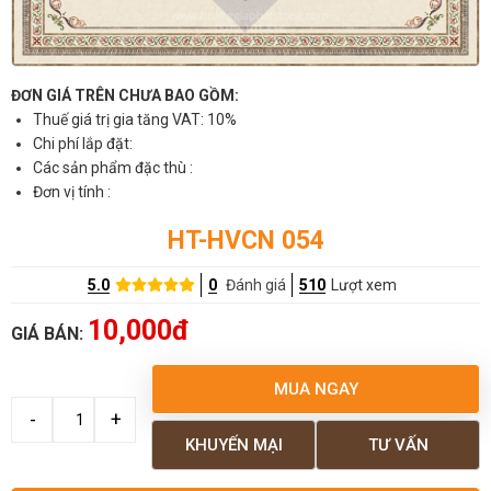
ĐƠN GIÁ TRÊN CHƯA BAO GỒM:
Thuế giá trị gia tăng VAT: 10%
Chi phí lắp đặt:
Các sản phẩm đặc thù :
Đơn vị tính :
HT-HVCN 054
5.0
0
Đánh giá
510
Lượt xem
10,000đ
GIÁ BÁN:
MUA NGAY
KHUYẾN MẠI
TƯ VẤN