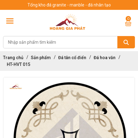
Tổng kho đá granite - manble - đá nhân tạo
0
Trang chủ
Sản phẩm
Đá tân cổ điển
Đá hoa văn
HT-HVT 015