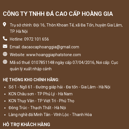
CÔNG TY TNHH ĐÁ CAO CẤP HOÀNG GIA
Trụ sở chính: Đội 16, Thôn Khoan Tế, xã Đa Tốn, huyện Gia Lâm,
TP. Hà Nội
Hotline: 0972 101 656
Email: dacaocaphoanggia@gmail.com
Website: www.hoanggiaphatstone.com
Mã số thuế: 0107851148 ngày cấp 07/04/2016, Nơi cấp: Cục
quản lý xuất nhập cảnh
HỆ THỐNG KHO CHÍNH HÃNG:
Số 1 - Ngõ 61 - Đường giáp hải - Đa tốn - Gia Lâm - Hà Nội
KCN Châu sơn - TP Phủ Lý - Hà Nam
KCN Thụy Vân - TP Việt Trì - Phú Thọ
Đông Trúc - Thạch Thất - Hà Nội
Làng nghề đá Minh Tân - Vĩnh Lộc - Thanh Hóa
HỖ TRỢ KHÁCH HÀNG