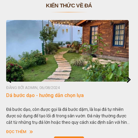
KIẾN THỨC VỀ ĐÁ
ĐĂNG BỞI ADMIN, 06/08/2024
Dá bước dạo - hướng dẫn chọn lựa
Đá bước dạo, còn được gọi là đá bước dặm, là loại đá tự nhiên
được sử dụng để tạo lối đi trong sân vườn. Đá này thường được
cắt từ những trụ đá lớn hoặc theo quy cách xác định sẵn với hình
vuông hoặc hình chữ nhật và có độ dày khác nhau.
ĐỌC THÊM