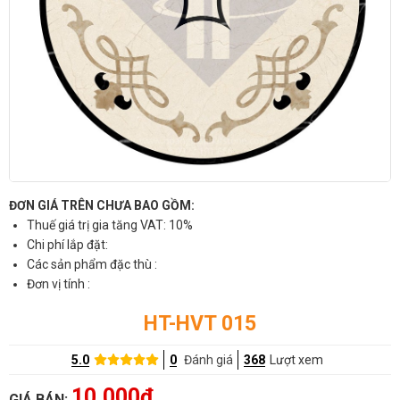
ĐƠN GIÁ TRÊN CHƯA BAO GỒM:
Thuế giá trị gia tăng VAT: 10%
Chi phí lắp đặt:
Các sản phẩm đặc thù :
Đơn vị tính :
HT-HVT 015
5.0
0
Đánh giá
368
Lượt xem
10,000đ
GIÁ BÁN: