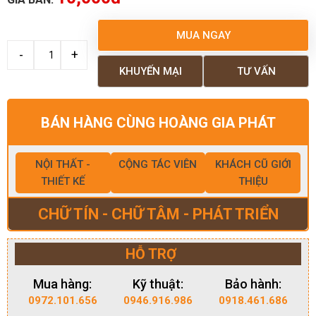
MUA NGAY
KHUYẾN MẠI
TƯ VẤN
BÁN HÀNG CÙNG HOÀNG GIA PHÁT
NỘI THẤT -
CỘNG TÁC VIÊN
KHÁCH CŨ GIỚI
THIẾT KẾ
THIỆU
CHỮ TÍN - CHỮ TÂM - PHÁT TRIỂN
HỖ TRỢ
Mua hàng:
Kỹ thuật:
Bảo hành:
0972.101.656
0946.916.986
0918.461.686