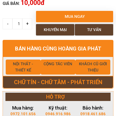
10,000đ
GIÁ BÁN:
MUA NGAY
KHUYẾN MẠI
TƯ VẤN
BÁN HÀNG CÙNG HOÀNG GIA PHÁT
NỘI THẤT -
CỘNG TÁC VIÊN
KHÁCH CŨ GIỚI
THIẾT KẾ
THIỆU
CHỮ TÍN - CHỮ TÂM - PHÁT TRIỂN
HỖ TRỢ
Mua hàng:
Kỹ thuật:
Bảo hành:
0972.101.656
0946.916.986
0918.461.686