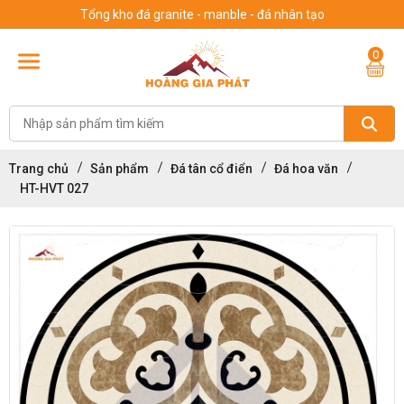
Tổng kho đá granite - manble - đá nhân tạo
0
Trang chủ
Sản phẩm
Đá tân cổ điển
Đá hoa văn
HT-HVT 027