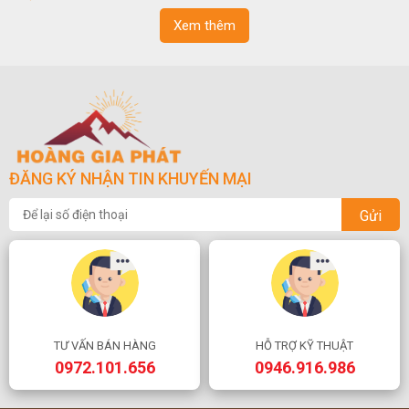
ngoạn và phong thủy trong cuộc sống.
Xem thêm
ĐĂNG KÝ NHẬN TIN KHUYẾN MẠI
Gửi
TƯ VẤN BÁN HÀNG
HỖ TRỢ KỸ THUẬT
0972.101.656
0946.916.986