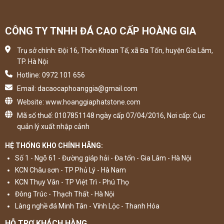
CÔNG TY TNHH ĐÁ CAO CẤP HOÀNG GIA
Trụ sở chính: Đội 16, Thôn Khoan Tế, xã Đa Tốn, huyện Gia Lâm,
TP. Hà Nội
Hotline: 0972 101 656
Email: dacaocaphoanggia@gmail.com
Website: www.hoanggiaphatstone.com
Mã số thuế: 0107851148 ngày cấp 07/04/2016, Nơi cấp: Cục
quản lý xuất nhập cảnh
HỆ THỐNG KHO CHÍNH HÃNG:
Số 1 - Ngõ 61 - Đường giáp hải - Đa tốn - Gia Lâm - Hà Nội
KCN Châu sơn - TP Phủ Lý - Hà Nam
KCN Thụy Vân - TP Việt Trì - Phú Thọ
Đông Trúc - Thạch Thất - Hà Nội
Làng nghề đá Minh Tân - Vĩnh Lộc - Thanh Hóa
HỖ TRỢ KHÁCH HÀNG