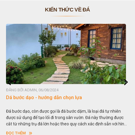
KIẾN THỨC VỀ ĐÁ
ĐĂNG BỞI ADMIN, 06/08/2024
Đá non bộ - cách lựa chọn non bộ đẹp
 nhiên
Hòn non bộ được biết đến là một nghệ thuật xây dựng, sắp 
ng được
thu nhỏ, đưa mô hình những ngọn núi to lớn ngoài tự nhiên
 với hình
trong các vườn cảnh. Hay nói một cách khác, người ta gọi là
sơn”. Nghệ thuật hòn non bộ nhằm phục vụ cho mục đích t
ĐỌC THÊM