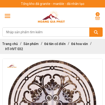
Tổng kho đá granite - manble - đá nhân tạo
0
Trang chủ
Sản phẩm
Đá tân cổ điển
Đá hoa văn
HT-HVT 032