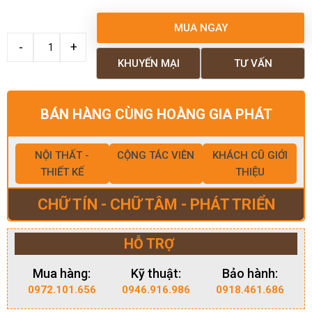
MUA NGAY
KHUYẾN MẠI
TƯ VẤN
BÁN HÀNG CÙNG HOÀNG GIA PHÁT
NỘI THẤT -
CỘNG TÁC VIÊN
KHÁCH CŨ GIỚI
THIẾT KẾ
THIỆU
CHỮ TÍN - CHỮ TÂM - PHÁT TRIỂN
HỖ TRỢ
Mua hàng:
Kỹ thuật:
Bảo hành:
0972.101.656
0946.916.986
0918.461.686