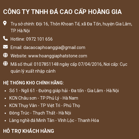
CÔNG TY TNHH ĐÁ CAO CẤP HOÀNG GIA
Trụ sở chính: Đội 16, Thôn Khoan Tế, xã Đa Tốn, huyện Gia Lâm,
TP. Hà Nội
Hotline: 0972 101 656
Email: dacaocaphoanggia@gmail.com
Website: www.hoanggiaphatstone.com
Mã số thuế: 0107851148 ngày cấp 07/04/2016, Nơi cấp: Cục
quản lý xuất nhập cảnh
HỆ THỐNG KHO CHÍNH HÃNG:
Số 1 - Ngõ 61 - Đường giáp hải - Đa tốn - Gia Lâm - Hà Nội
KCN Châu sơn - TP Phủ Lý - Hà Nam
KCN Thụy Vân - TP Việt Trì - Phú Thọ
Đông Trúc - Thạch Thất - Hà Nội
Làng nghề đá Minh Tân - Vĩnh Lộc - Thanh Hóa
HỖ TRỢ KHÁCH HÀNG