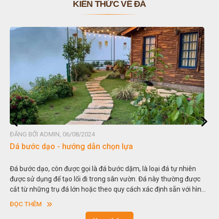
KIẾN THỨC VỀ ĐÁ
ĐĂNG BỞI ADMIN, 06/08/2024
Đá non bộ - cách lựa chọn non bộ đẹp
Hòn non bộ được biết đến là một nghệ thuật xây dựng, sắp đặt,
thu nhỏ, đưa mô hình những ngọn núi to lớn ngoài tự nhiên vào
nh
trong các vườn cảnh. Hay nói một cách khác, người ta gọi là “giả
sơn”. Nghệ thuật hòn non bộ nhằm phục vụ cho mục đích thưởng
ĐỌC THÊM
ngoạn và phong thủy trong cuộc sống.