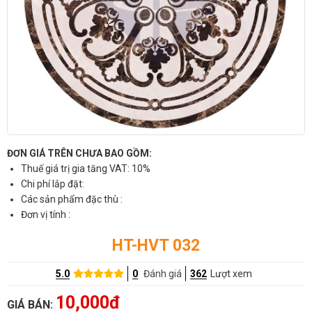
ĐƠN GIÁ TRÊN CHƯA BAO GỒM:
Thuế giá trị gia tăng VAT: 10%
Chi phí lắp đặt:
Các sản phẩm đặc thù :
Đơn vị tính :
HT-HVT 032
5.0
0
Đánh giá
362
Lượt xem
10,000đ
GIÁ BÁN: