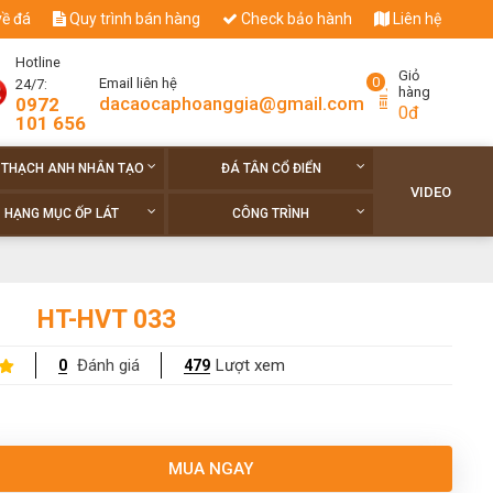
về đá
Quy trình bán hàng
Check bảo hành
Liên hệ
Hotline
Giỏ
0
Email liên hệ
24/7:
hàng
dacaocaphoanggia@gmail.com
0972
0đ
101 656
 THẠCH ANH NHÂN TẠO
ĐÁ TÂN CỔ ĐIỂN
VIDEO
HẠNG MỤC ỐP LÁT
CÔNG TRÌNH
HT-HVT 033
Đánh giá
Lượt xem
0
479
MUA NGAY