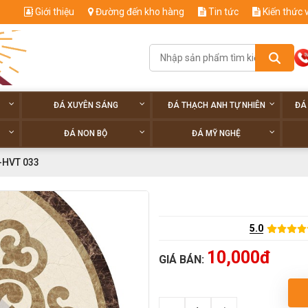
Giới thiệu
Đường đến kho hàng
Tin tức
Kiến thức 
ĐÁ XUYÊN SÁNG
ĐÁ THẠCH ANH TỰ NHIÊN
ĐÁ
ĐÁ NON BỘ
ĐÁ MỸ NGHỆ
-HVT 033
5.0
10,000đ
GIÁ BÁN: