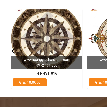
tstone.com
www.hoanggiaphatstone.com
656
0972 101 656
016
HT-HVT 003
Giá: 10,000đ