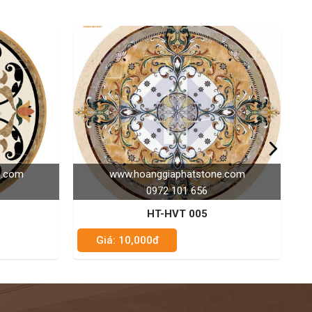
ggiaphatstone.com
www.hoanggiaphatstone.co
972 101 656
0972 101 656
T-HVT 005
HT-HVT 030
đ
Giá: 10,000đ