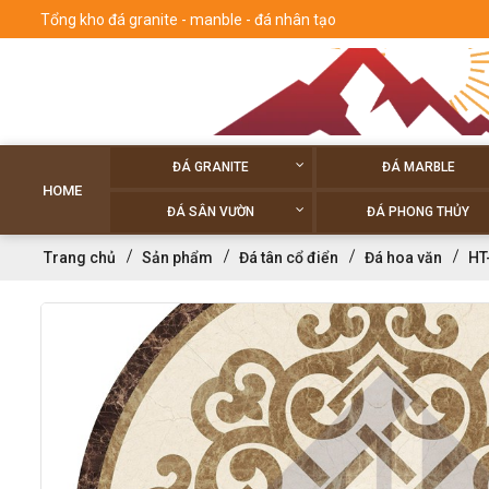
Tổng kho đá granite - manble - đá nhân tạo
ĐÁ GRANITE
ĐÁ MARBLE
HOME
ĐÁ SÂN VƯỜN
ĐÁ PHONG THỦY
Trang chủ
Sản phẩm
Đá tân cổ điển
Đá hoa văn
HT