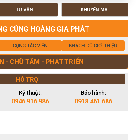
TƯ VẤN
KHUYẾN MẠI
NG CÙNG HOÀNG GIA PHÁT
CỘNG TÁC VIÊN
KHÁCH CŨ GIỚI THIỆU
N - CHỮ TÂM - PHÁT TRIỂN
HỖ TRỢ
Kỹ thuật:
Bảo hành:
0946.916.986
0918.461.686