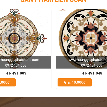
www.hoanggiaphatstone.com
www.hoan
0972 101 656
0
HT-HVT 048
H
Giá: 10,000đ
Giá: 10,000