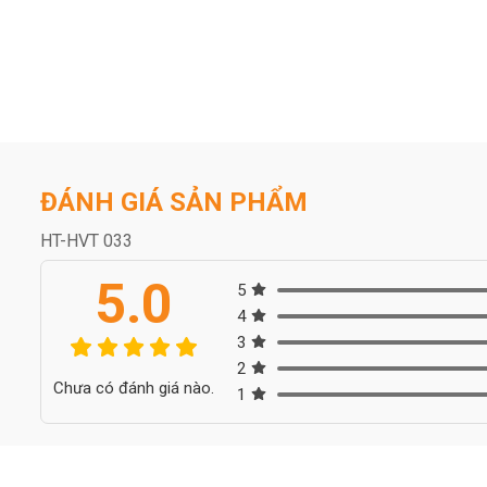
ĐÁNH GIÁ SẢN PHẨM
HT-HVT 033
5.0
5
4
3
2
Chưa có đánh giá nào.
1