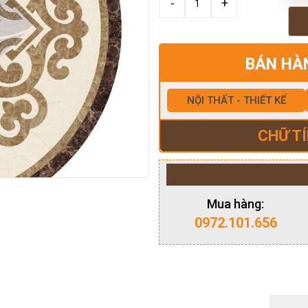
BÁN HÀ
NỘI THẤT - THIẾT KẾ
CHỮ TÍ
Mua hàng:
0972.101.656