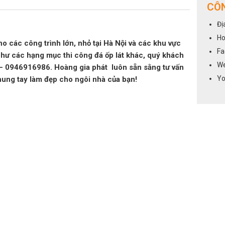
CÔN
Đị
Ho
ho các công trình lớn, nhỏ tại Hà Nội và các khu vực
Fa
như các hạng mục thi công đá ốp lát khác, quý khách
We
6 – 0946916986. Hoàng gia phát luôn sẵn sằng tư vấn
Yo
hung tay làm đẹp cho ngôi nhà của bạn!