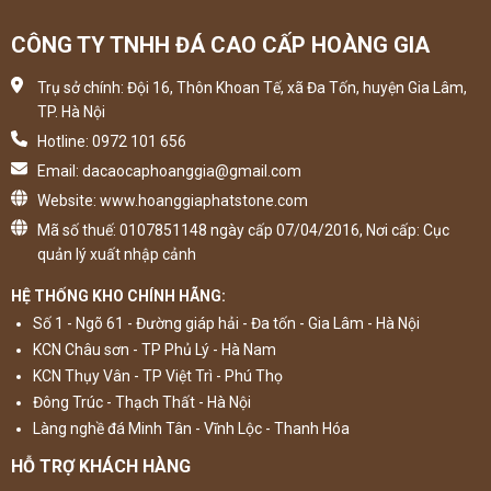
CÔNG TY TNHH ĐÁ CAO CẤP HOÀNG GIA
Trụ sở chính: Đội 16, Thôn Khoan Tế, xã Đa Tốn, huyện Gia Lâm,
TP. Hà Nội
Hotline: 0972 101 656
Email: dacaocaphoanggia@gmail.com
Website: www.hoanggiaphatstone.com
Mã số thuế: 0107851148 ngày cấp 07/04/2016, Nơi cấp: Cục
quản lý xuất nhập cảnh
HỆ THỐNG KHO CHÍNH HÃNG:
Số 1 - Ngõ 61 - Đường giáp hải - Đa tốn - Gia Lâm - Hà Nội
KCN Châu sơn - TP Phủ Lý - Hà Nam
KCN Thụy Vân - TP Việt Trì - Phú Thọ
Đông Trúc - Thạch Thất - Hà Nội
Làng nghề đá Minh Tân - Vĩnh Lộc - Thanh Hóa
HỖ TRỢ KHÁCH HÀNG