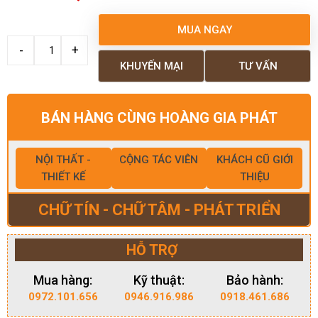
MUA NGAY
KHUYẾN MẠI
TƯ VẤN
BÁN HÀNG CÙNG HOÀNG GIA PHÁT
NỘI THẤT -
CỘNG TÁC VIÊN
KHÁCH CŨ GIỚI
THIẾT KẾ
THIỆU
CHỮ TÍN - CHỮ TÂM - PHÁT TRIỂN
HỖ TRỢ
Mua hàng:
Kỹ thuật:
Bảo hành:
0972.101.656
0946.916.986
0918.461.686