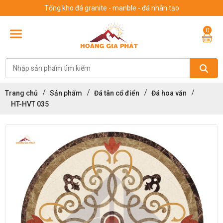
Tổng kho đá granite - manble - đá nhân tạo
0
Trang chủ
Sản phẩm
Đá tân cổ điển
Đá hoa văn
HT-HVT 035