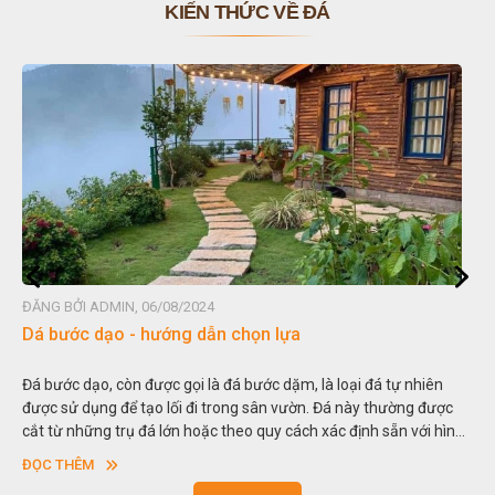
KIẾN THỨC VỀ ĐÁ
ĐĂNG BỞI ADMIN, 06/08/2024
Dá bước dạo - hướng dẫn chọn lựa
Đá bước dạo, còn được gọi là đá bước dặm, là loại đá tự nhiên
được sử dụng để tạo lối đi trong sân vườn. Đá này thường được
cắt từ những trụ đá lớn hoặc theo quy cách xác định sẵn với hình
vuông hoặc hình chữ nhật và có độ dày khác nhau.
ĐỌC THÊM