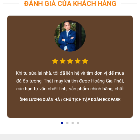
ĐÁNH GIÁ CỦA KHÁCH HÀNG
Khi tu sửa lại nhà, tôi đã liên hệ và tìm đơn vị để mua
đá ốp tường. Thật may khi tìm được Hoàng Gia Phát,
các bạn tư vấn nhiệt tình, sản phẩm chính hãng, chất
lượng tốt, giá hợp lý, hỗ trợ tận tình.
ÔNG LƯƠNG XUÂN HÀ
/
CHỦ TỊCH TẬP ĐOÀN ECOPARK