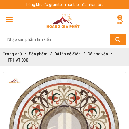
Tổng kho đá granite - manble - đá nhân tạo
0
Trang chủ
Sản phẩm
Đá tân cổ điển
Đá hoa văn
HT-HVT 038