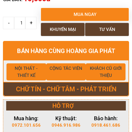
MUA NGAY
KHUYẾN MẠI
TƯ VẤN
BÁN HÀNG CÙNG HOÀNG GIA PHÁT
NỘI THẤT -
CỘNG TÁC VIÊN
KHÁCH CŨ GIỚI
THIẾT KẾ
THIỆU
CHỮ TÍN - CHỮ TÂM - PHÁT TRIỂN
HỖ TRỢ
Mua hàng:
Kỹ thuật:
Bảo hành:
0972.101.656
0946.916.986
0918.461.686