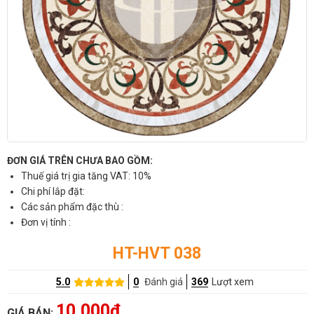
ĐƠN GIÁ TRÊN CHƯA BAO GỒM:
Thuế giá trị gia tăng VAT: 10%
Chi phí lắp đặt:
Các sản phẩm đặc thù :
Đơn vị tính :
HT-HVT 038
5.0
0
Đánh giá
369
Lượt xem
10,000đ
GIÁ BÁN: