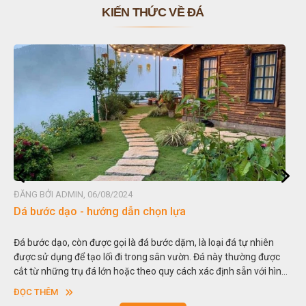
KIẾN THỨC VỀ ĐÁ
ĐĂNG BỞI ADMIN, 06/08/2024
Dá bước dạo - hướng dẫn chọn lựa
Đá bước dạo, còn được gọi là đá bước dặm, là loại đá tự nhiên
được sử dụng để tạo lối đi trong sân vườn. Đá này thường được
cắt từ những trụ đá lớn hoặc theo quy cách xác định sẵn với hình
vuông hoặc hình chữ nhật và có độ dày khác nhau.
ĐỌC THÊM