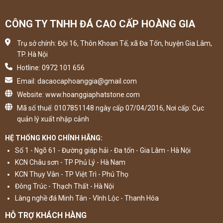
CÔNG TY TNHH ĐÁ CAO CẤP HOÀNG GIA
Trụ sở chính: Đội 16, Thôn Khoan Tế, xã Đa Tốn, huyện Gia Lâm,
TP. Hà Nội
Hotline: 0972 101 656
Email: dacaocaphoanggia@gmail.com
Website: www.hoanggiaphatstone.com
Mã số thuế: 0107851148 ngày cấp 07/04/2016, Nơi cấp: Cục
quản lý xuất nhập cảnh
HỆ THỐNG KHO CHÍNH HÃNG:
Số 1 - Ngõ 61 - Đường giáp hải - Đa tốn - Gia Lâm - Hà Nội
KCN Châu sơn - TP Phủ Lý - Hà Nam
KCN Thụy Vân - TP Việt Trì - Phú Thọ
Đông Trúc - Thạch Thất - Hà Nội
Làng nghề đá Minh Tân - Vĩnh Lộc - Thanh Hóa
HỖ TRỢ KHÁCH HÀNG