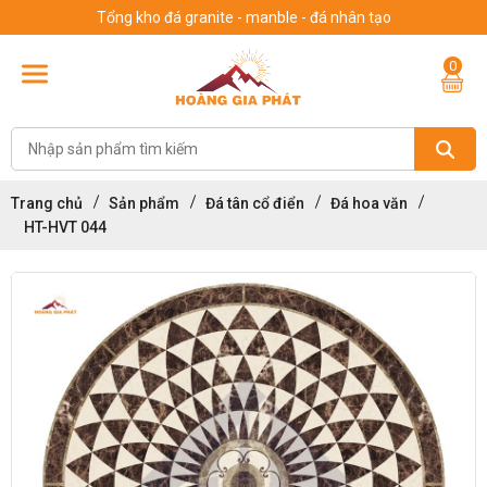
Tổng kho đá granite - manble - đá nhân tạo
0
Trang chủ
Sản phẩm
Đá tân cổ điển
Đá hoa văn
HT-HVT 044