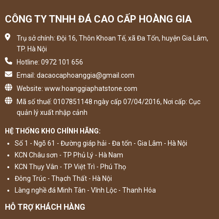
CÔNG TY TNHH ĐÁ CAO CẤP HOÀNG GIA
Trụ sở chính: Đội 16, Thôn Khoan Tế, xã Đa Tốn, huyện Gia Lâm,
TP. Hà Nội
Hotline: 0972 101 656
Email: dacaocaphoanggia@gmail.com
Website: www.hoanggiaphatstone.com
Mã số thuế: 0107851148 ngày cấp 07/04/2016, Nơi cấp: Cục
quản lý xuất nhập cảnh
HỆ THỐNG KHO CHÍNH HÃNG:
Số 1 - Ngõ 61 - Đường giáp hải - Đa tốn - Gia Lâm - Hà Nội
KCN Châu sơn - TP Phủ Lý - Hà Nam
KCN Thụy Vân - TP Việt Trì - Phú Thọ
Đông Trúc - Thạch Thất - Hà Nội
Làng nghề đá Minh Tân - Vĩnh Lộc - Thanh Hóa
HỖ TRỢ KHÁCH HÀNG