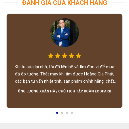
ĐÁNH GIÁ CỦA KHÁCH HÀNG
Khi tu sửa lại nhà, tôi đã liên hệ và tìm đơn vị để mua
đá ốp tường. Thật may khi tìm được Hoàng Gia Phát,
các bạn tư vấn nhiệt tình, sản phẩm chính hãng, chất
lượng tốt, giá hợp lý, hỗ trợ tận tình.
ÔNG LƯƠNG XUÂN HÀ
/
CHỦ TỊCH TẬP ĐOÀN ECOPARK