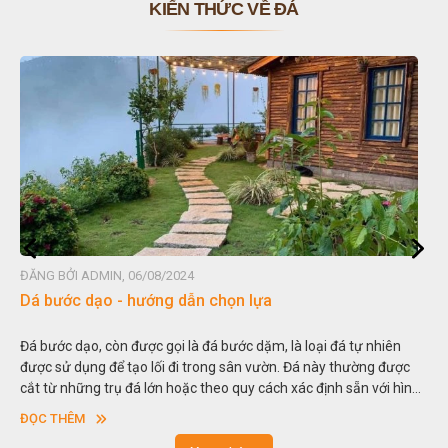
KIẾN THỨC VỀ ĐÁ
ĐĂNG BỞI ADMIN, 06/08/2024
Dá bước dạo - hướng dẫn chọn lựa
Đá bước dạo, còn được gọi là đá bước dặm, là loại đá tự nhiên
được sử dụng để tạo lối đi trong sân vườn. Đá này thường được
cắt từ những trụ đá lớn hoặc theo quy cách xác định sẵn với hình
vuông hoặc hình chữ nhật và có độ dày khác nhau.
ĐỌC THÊM