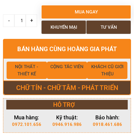
MUA NGAY
KHUYẾN MẠI
TƯ VẤN
BÁN HÀNG CÙNG HOÀNG GIA PHÁT
NỘI THẤT -
CỘNG TÁC VIÊN
KHÁCH CŨ GIỚI
THIẾT KẾ
THIỆU
CHỮ TÍN - CHỮ TÂM - PHÁT TRIỂN
HỖ TRỢ
Mua hàng:
Kỹ thuật:
Bảo hành:
0972.101.656
0946.916.986
0918.461.686