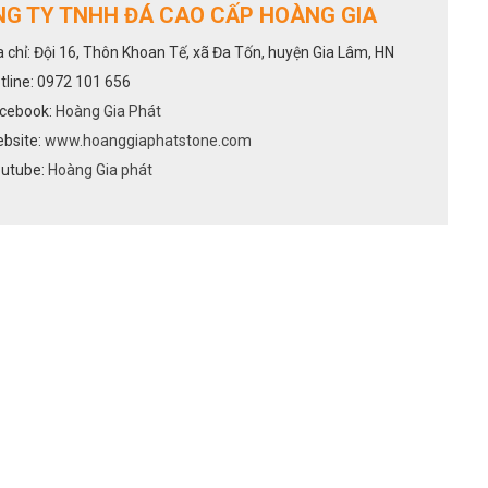
G TY TNHH ĐÁ CAO CẤP HOÀNG GIA
a chỉ: Đội 16, Thôn Khoan Tế, xã Đa Tốn, huyện Gia Lâm, HN
tline: 0972 101 656
cebook:
Hoàng Gia Phát
bsite:
www.hoanggiaphatstone.com
utube:
Hoàng Gia phát