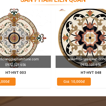
www.hoanggiaphatstone.com
www.hoanggi
0972 101 656
0972
HT-HVT 048
HT-
Giá: 10,000đ
Giá: 10,000đ