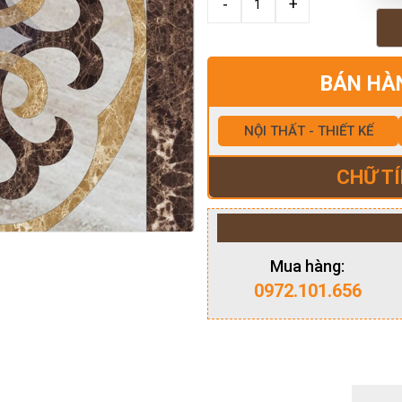
BÁN HÀ
NỘI THẤT - THIẾT KẾ
CHỮ TÍ
Mua hàng:
0972.101.656