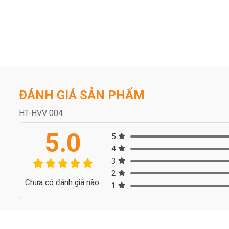
ĐÁNH GIÁ SẢN PHẨM
HT-HVV 004
5.0
5
4
3
2
Chưa có đánh giá nào.
1