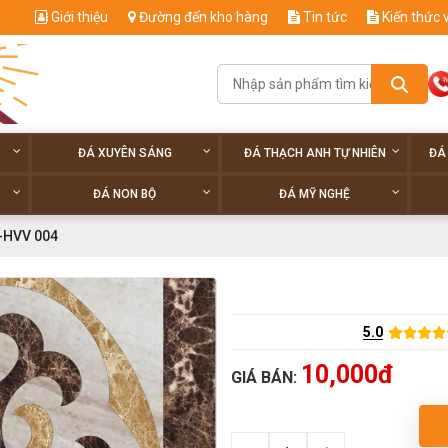
Giới thiệu
Đường đến kho hàng
Tin tức
Kiến thức 
ĐÁ XUYÊN SÁNG
ĐÁ THẠCH ANH TỰ NHIÊN
ĐÁ
ĐÁ NON BỘ
ĐÁ MỸ NGHỆ
-HVV 004
5.0
10,000đ
GIÁ BÁN: