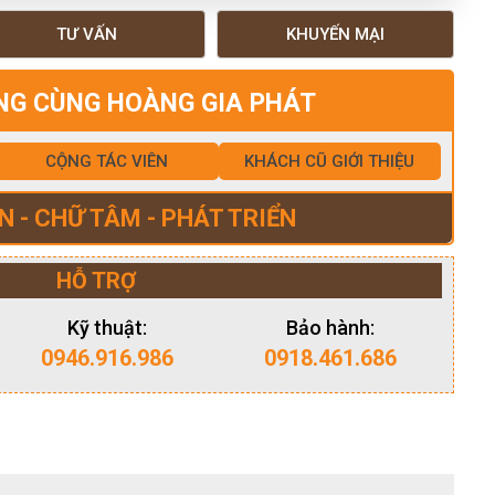
TƯ VẤN
KHUYẾN MẠI
NG CÙNG HOÀNG GIA PHÁT
CỘNG TÁC VIÊN
KHÁCH CŨ GIỚI THIỆU
N - CHỮ TÂM - PHÁT TRIỂN
HỖ TRỢ
Kỹ thuật:
Bảo hành:
0946.916.986
0918.461.686