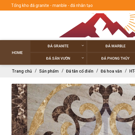
Tổng kho đá granite - manble - đá nhân tạo
ĐÁ GRANITE
ĐÁ MARBLE
HOME
ĐÁ SÂN VƯỜN
ĐÁ PHONG THỦY
Trang chủ
Sản phẩm
Đá tân cổ điển
Đá hoa văn
HT