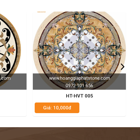
aphatstone.com
www.hoanggiaphatstone.com
 101 656
0972 101 656
HVT 005
HT-HVT 030
Giá: 10,000đ