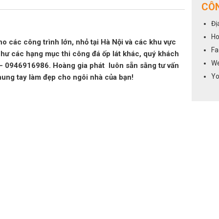
CÔN
Đị
Ho
ho các công trình lớn, nhỏ tại Hà Nội và các khu vực
Fa
như các hạng mục thi công đá ốp lát khác, quý khách
We
6 – 0946916986. Hoàng gia phát luôn sẵn sằng tư vấn
Yo
hung tay làm đẹp cho ngôi nhà của bạn!