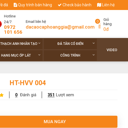
về đá
Quy trình bán hàng
Check bảo hành
Liên hệ
Hotline
Giỏ
0
Email liên hệ
24/7:
hàng
dacaocaphoanggia@gmail.com
0972
0đ
101 656
 THẠCH ANH NHÂN TẠO
ĐÁ TÂN CỔ ĐIỂN
VIDEO
HẠNG MỤC ỐP LÁT
CÔNG TRÌNH
HT-HVV 004
Đánh giá
Lượt xem
0
351
MUA NGAY