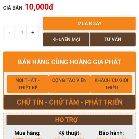
10,000đ
GIÁ BÁN:
MUA NGAY
KHUYẾN MẠI
TƯ VẤN
BÁN HÀNG CÙNG HOÀNG GIA PHÁT
NỘI THẤT -
CỘNG TÁC VIÊN
KHÁCH CŨ GIỚI
THIẾT KẾ
THIỆU
CHỮ TÍN - CHỮ TÂM - PHÁT TRIỂN
HỖ TRỢ
Mua hàng:
Kỹ thuật:
Bảo hành: