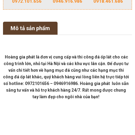
0972.101.656
0946.916.986
0918.461.686
Mô tả sản phẩm
Hoàng gia phát là đơn vị cung cấp và thi công đá ốp lát cho các
công trình lớn, nhỏ tại Hà Nội và các khu vực lân cận. Để được tư
vấn chi tiết hơn về hạng mục đá cũng như các hạng mục thi
công đá ốp lát khác, quý khách hàng vui lòng liên hệ trực tiếp tới
số hotline: 0972101656 – 0946916986. Hoàng gia phát luôn sẵn
sằng tư vấn và hỗ trợ khách hàng 24/7. Rất mong được chung
tay làm đẹp cho ngôi nhà của bạn!