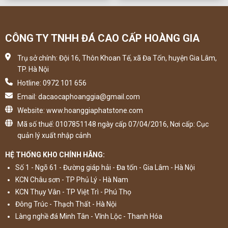
CÔNG TY TNHH ĐÁ CAO CẤP HOÀNG GIA
Trụ sở chính: Đội 16, Thôn Khoan Tế, xã Đa Tốn, huyện Gia Lâm,
TP. Hà Nội
Hotline: 0972 101 656
Email: dacaocaphoanggia@gmail.com
Website: www.hoanggiaphatstone.com
Mã số thuế: 0107851148 ngày cấp 07/04/2016, Nơi cấp: Cục
quản lý xuất nhập cảnh
HỆ THỐNG KHO CHÍNH HÃNG:
Số 1 - Ngõ 61 - Đường giáp hải - Đa tốn - Gia Lâm - Hà Nội
KCN Châu sơn - TP Phủ Lý - Hà Nam
KCN Thụy Vân - TP Việt Trì - Phú Thọ
Đông Trúc - Thạch Thất - Hà Nội
Làng nghề đá Minh Tân - Vĩnh Lộc - Thanh Hóa