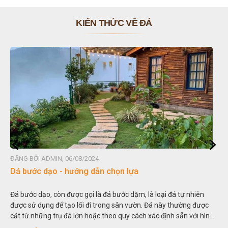
KIẾN THỨC VỀ ĐÁ
ĐĂNG BỞI ADMIN, 06/08/2024
Đá non bộ - cách lựa chọn non bộ đẹp
Hòn non bộ được biết đến là một nghệ thuật xây dựng, sắp đặt,
thu nhỏ, đưa mô hình những ngọn núi to lớn ngoài tự nhiên vào
nh
trong các vườn cảnh. Hay nói một cách khác, người ta gọi là “giả
sơn”. Nghệ thuật hòn non bộ nhằm phục vụ cho mục đích thưởng