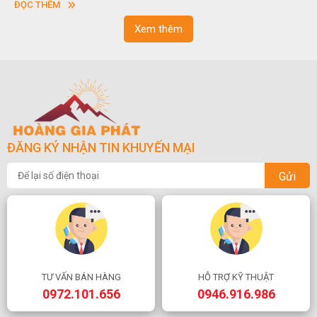
ĐỌC THÊM
ngoạn và phong thủy trong cuộc sống.
Xem thêm
ĐĂNG KÝ NHẬN TIN KHUYẾN MẠI
Gửi
TƯ VẤN BÁN HÀNG
HỖ TRỢ KỸ THUẬT
0972.101.656
0946.916.986