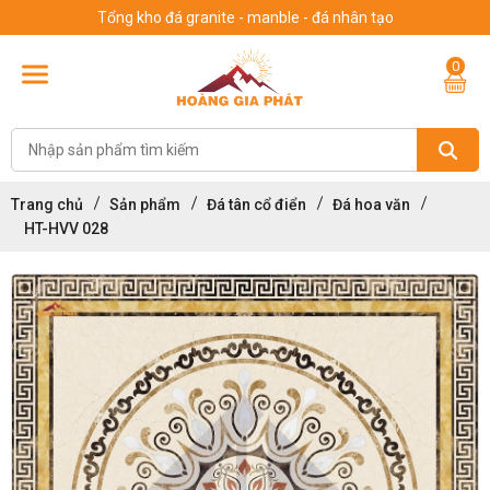
Tổng kho đá granite - manble - đá nhân tạo
0
Trang chủ
Sản phẩm
Đá tân cổ điển
Đá hoa văn
HT-HVV 028