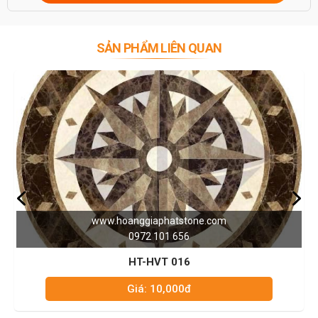
SẢN PHẨM LIÊN QUAN
www.hoanggiaphatstone.com
0972 101 656
HT-HVT 003
Giá: 10,000đ