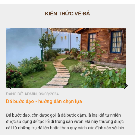
KIẾN THỨC VỀ ĐÁ
ĐĂNG BỞI ADMIN, 06/08/2024
Dá bước dạo - hướng dẫn chọn lựa
Đá bước dạo, còn được gọi là đá bước dặm, là loại đá tự nhiên
được sử dụng để tạo lối đi trong sân vườn. Đá này thường được
cắt từ những trụ đá lớn hoặc theo quy cách xác định sẵn với hình
vuông hoặc hình chữ nhật và có độ dày khác nhau.