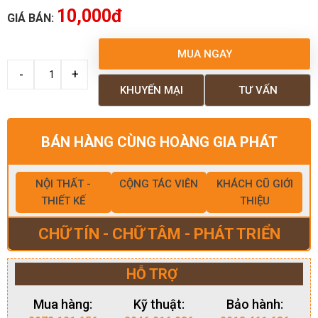
10,000đ
GIÁ BÁN:
MUA NGAY
KHUYẾN MẠI
TƯ VẤN
BÁN HÀNG CÙNG HOÀNG GIA PHÁT
NỘI THẤT -
CỘNG TÁC VIÊN
KHÁCH CŨ GIỚI
THIẾT KẾ
THIỆU
CHỮ TÍN - CHỮ TÂM - PHÁT TRIỂN
HỖ TRỢ
Mua hàng:
Kỹ thuật:
Bảo hành: