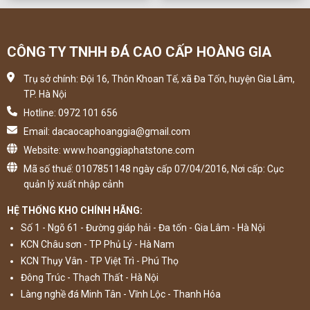
CÔNG TY TNHH ĐÁ CAO CẤP HOÀNG GIA
Trụ sở chính: Đội 16, Thôn Khoan Tế, xã Đa Tốn, huyện Gia Lâm,
TP. Hà Nội
Hotline: 0972 101 656
Email: dacaocaphoanggia@gmail.com
Website: www.hoanggiaphatstone.com
Mã số thuế: 0107851148 ngày cấp 07/04/2016, Nơi cấp: Cục
quản lý xuất nhập cảnh
HỆ THỐNG KHO CHÍNH HÃNG:
Số 1 - Ngõ 61 - Đường giáp hải - Đa tốn - Gia Lâm - Hà Nội
KCN Châu sơn - TP Phủ Lý - Hà Nam
KCN Thụy Vân - TP Việt Trì - Phú Thọ
Đông Trúc - Thạch Thất - Hà Nội
Làng nghề đá Minh Tân - Vĩnh Lộc - Thanh Hóa