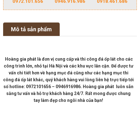
0972.101.656
0946.916.986
0918.461.686
Mô tả sản phẩm
Hoàng gia phát là đơn vị cung cấp và thi công đá ốp lát cho các
công trình lớn, nhỏ tại Hà Nội và các khu vực lân cận. Để được tư
vấn chi tiết hơn về hạng mục đá cũng như các hạng mục thi
công đá ốp lát khác, quý khách hàng vui lòng liên hệ trực tiếp tới
số hotline: 0972101656 – 0946916986. Hoàng gia phát luôn sẵn
sằng tư vấn và hỗ trợ khách hàng 24/7. Rất mong được chung
tay làm đẹp cho ngôi nhà của bạn!