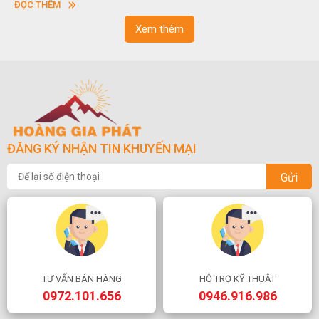
ĐỌC THÊM
Xem thêm
ĐĂNG KÝ NHẬN TIN KHUYẾN MẠI
Gửi
TƯ VẤN BÁN HÀNG
HỖ TRỢ KỸ THUẬT
0972.101.656
0946.916.986