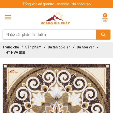
Tổng kho đá granite - manble - đá nhân tạo
0
Trang chủ
Sản phẩm
Đá tân cổ điển
Đá hoa văn
HT-HVV 030