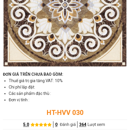
ĐƠN GIÁ TRÊN CHƯA BAO GỒM:
Thuế giá trị gia tăng VAT: 10%
Chi phí lắp đặt:
Các sản phẩm đặc thù :
Đơn vị tính :
HT-HVV 030
5.0
0
Đánh giá
364
Lượt xem