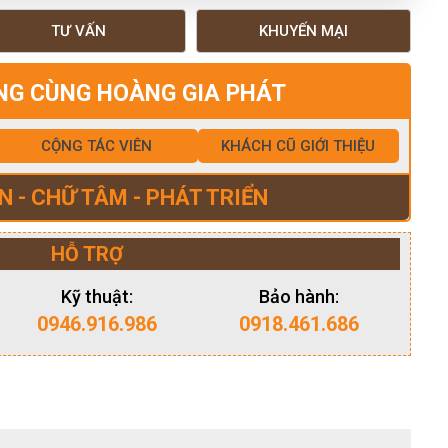
TƯ VẤN
KHUYẾN MẠI
NG CÙNG HOÀNG GIA PHÁT
CỘNG TÁC VIÊN
KHÁCH CŨ GIỚI THIỆU
N - CHỮ TÂM - PHÁT TRIỂN
HỖ TRỢ
Kỹ thuật:
Bảo hành:
0946.916.986
0918.461.686