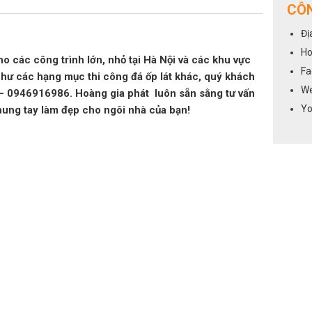
CÔN
Đị
Ho
ho các công trình lớn, nhỏ tại Hà Nội và các khu vực
Fa
như các hạng mục thi công đá ốp lát khác, quý khách
We
6 – 0946916986. Hoàng gia phát luôn sẵn sằng tư vấn
Yo
hung tay làm đẹp cho ngôi nhà của bạn!