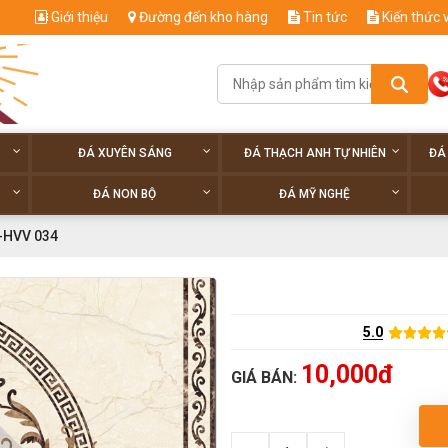
Giới thiệu
Đường đến kho hàng
Tin tức
Kiến thức 
ĐÁ XUYÊN SÁNG
ĐÁ THẠCH ANH TỰ NHIÊN
ĐÁ
ĐÁ NON BỘ
ĐÁ MỸ NGHỆ
-HVV 034
5.0
10,000đ
GIÁ BÁN: