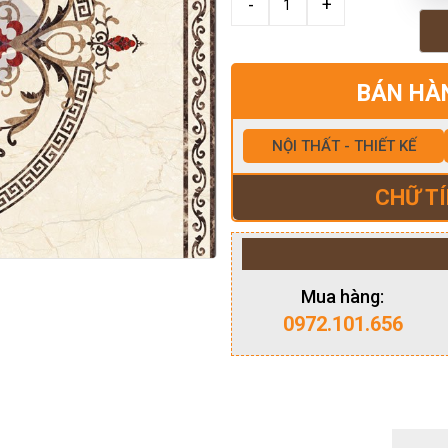
BÁN HÀ
NỘI THẤT - THIẾT KẾ
CHỮ TÍ
Mua hàng:
0972.101.656