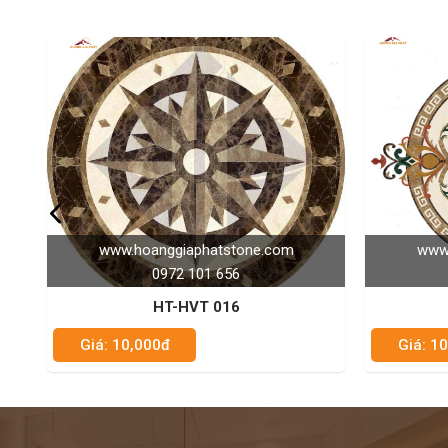
hatstone.com
www.hoanggiaphatstone.com
01 656
0972 101 656
T 016
HT-HVT 003
Giá: 10,000đ