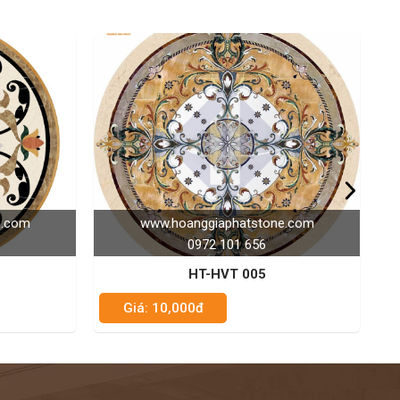
oanggiaphatstone.com
www.hoanggiaphatstone.
0972 101 656
0972 101 656
HT-HVT 005
HT-HVT 030
000đ
Giá: 10,000đ