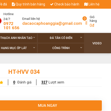
về đá
Quy trình bán hàng
Check bảo hành
Liên hệ
Hotline
Giỏ
0
Email liên hệ
24/7:
hàng
dacaocaphoanggia@gmail.com
0972
0đ
101 656
 THẠCH ANH NHÂN TẠO
ĐÁ TÂN CỔ ĐIỂN
VIDEO
HẠNG MỤC ỐP LÁT
CÔNG TRÌNH
HT-HVV 034
Đánh giá
Lượt xem
0
327
MUA NGAY