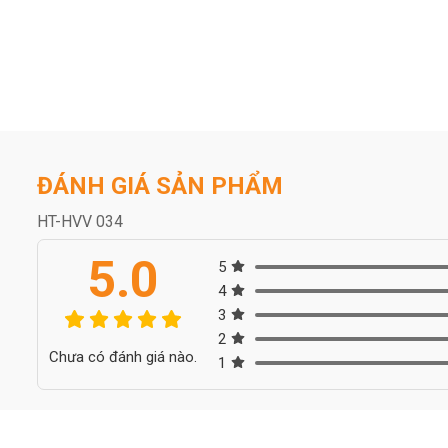
ĐÁNH GIÁ SẢN PHẨM
HT-HVV 034
5.0
5
4
3
2
Chưa có đánh giá nào.
1